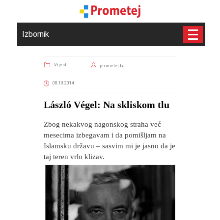
Izbornik
Vijesti
prometej.ba
08.10.2014
László Végel: Na skliskom tlu
Zbog nekakvog nagonskog straha već
mesecima izbegavam i da pomišljam na
Islamsku državu – sasvim mi je jasno da je
taj teren vrlo klizav.