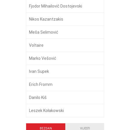
Fjodor Mihailovič Dostojevski
Nikos Kazantzakis
Meša Selimović
Voltaire
Marko Vešović
Ivan Supek
Erich Fromm
Danilo Kiš
Leszek Kołakowski
BEZDAN
VIJESTI