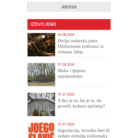
ARHIVA
IZDVOJENO
02.08.2026
Divlja rudarska jama
Džehennem (odlomci iz
romana Jahja
Veličanstveni)
01.08.2026
Muka i ljepota
nepripadanja
31.07.2026
A tko je ta, šta je ta, da
prostiš, kultura sjećanja?
31.07.2026
Jugoslavija, hronika šest ili
sedam zemalja (odlomak)