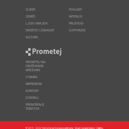
VIJESTI
POVIJEST
OSVRTI
INTERVJU
LJUDI I KRAJEVI
PRIJEVODI
DRUŠTVO I ZNANOST
COPY/PASTE
KULTURA
PROMETEJ NA
DRUŠTVENIM
MREŽAMA
O NAMA
IMPRESSUM
KONTAKT
DONIRAJ
PRENOŠENJE
TEKSTOVA
© 2015 - 2026 Prometej.ba Sva prava pridržana.
Dizajn i programiranje:
Callidus