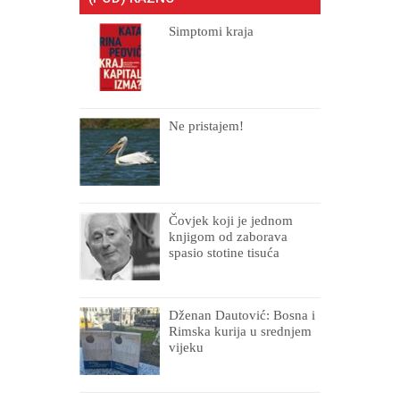
Simptomi kraja
Ne pristajem!
Čovjek koji je jednom
knjigom od zaborava
spasio stotine tisuća
drugih, prokletih i
uništenih
Dženan Dautović: Bosna i
Rimska kurija u srednjem
vijeku