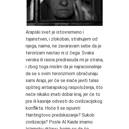
Arapski svet je istovremeno i
tajanstven, i zlokoban, strahujem od
njega, naime, ne zavaravam sebe da je
terorizam nastao ni iz čega. Svaka
verska ili rasna predrasuda mi je strana,
i zbog toga mislim da je najracionalnije
da se s ovim terorizmom obračunaju
sami Arapi, jer će se inače javiti talas
opšteg antiarapskog raspoloženja, što
neće nikako imati dobar kraj, jer će to
pre ili kasnije odvesti do civilizacijskog
konflikta. Hoće li se ispuniti
Hantingtovo predskazanje? Sukob
civilizacija? Posle Al Kaide imamo
Islamsku državu, bojim se da će