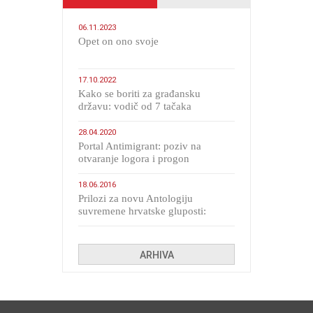
06.11.2023
​Opet on ono svoje
17.10.2022
Kako se boriti za građansku
državu: vodič od 7 tačaka
28.04.2020
Portal Antimigrant: poziv na
otvaranje logora i progon
migranata poput bijesnih kerova
18.06.2016
Prilozi za novu Antologiju
suvremene hrvatske gluposti:
Kolinda i ekipa o navijačkim
huliganima
ARHIVA