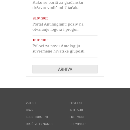
Kako se boriti za građansku
državu: vodič od 7 tačaka
28.04.2020
Portal Antimigrant: poziv na
otvaranje logora i progon
migranata poput bijesnih kerova
18.06.2016
Prilozi za novu Antologiju
suvremene hrvatske gluposti:
Kolinda i ekipa o navijačkim
huliganima
ARHIVA
VIJESTI
POVIJEST
OSVRTI
INTERVJU
LJUDI I KRAJEVI
PRIJEVODI
DRUŠTVO I ZNANOST
COPY/PASTE