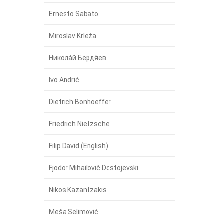
Ernesto Sabato
Miroslav Krleža
Никола́й Бердя́ев
Ivo Andrić
Dietrich Bonhoeffer
Friedrich Nietzsche
Filip David (English)
Fjodor Mihailovič Dostojevski
Nikos Kazantzakis
Meša Selimović