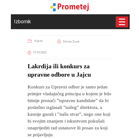
Izbornik
Vijesti
Emina Žuna
31.05.2022
​Lakrdija ili konkurs za
upravne odbore u Jajcu
Konkurs za Upravni odbor je samo jedan
primjer vladajućeg principa u kojem je bilo
bitnije pronaći ”ispravne kandidate” da bi
poslušno izglasali ”našeg” direktora, a
kasnije gurali i ”našu stvar”, nego one koji
bi svojim znanjem i iskustvom pokušali
unaprijediti rad ustanove ili posao za koji
se prijavljuju