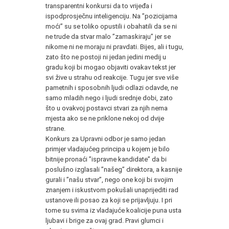
transparentni konkursi da to vrijeđa i
ispodprosječnu inteligenciju. Na ”pozicijama
moći” su se toliko opustili i obahatili da se ni
ne trude da stvar malo ”zamaskiraju” jer se
nikome ni ne moraju ni pravdati. Bijes, ali i tugu,
zato što ne postoji ni jedan jedini medij u
gradu koji bi mogao objaviti ovakav tekst jer
svi žive u strahu od reakcije. Tugu jer sve više
pametnih i sposobnih ljudi odlazi odavde, ne
samo mladih nego i ljudi srednje dobi, zato
što u ovakvoj postavci stvari za njih nema
mjesta ako se ne priklone nekoj od dvije
strane.
Konkurs za Upravni odbor je samo jedan
primjer vladajućeg principa u kojem je bilo
bitnije pronaći ”ispravne kandidate” da bi
poslušno izglasali ”našeg” direktora, a kasnije
gurali i ”našu stvar”, nego one koji bi svojim
znanjem i iskustvom pokušali unaprijediti rad
ustanove ili posao za koji se prijavljuju. I pri
tome su svima iz vladajuće koalicije puna usta
ljubavi i brige za ovaj grad. Pravi glumci i