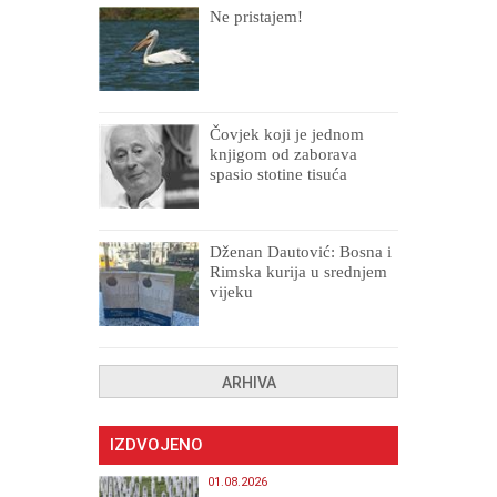
Ne pristajem!
Čovjek koji je jednom
knjigom od zaborava
spasio stotine tisuća
drugih, prokletih i
uništenih
Dženan Dautović: Bosna i
Rimska kurija u srednjem
vijeku
ARHIVA
IZDVOJENO
01.08.2026