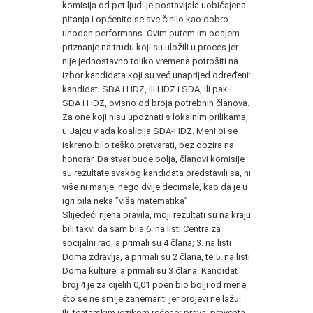
komisija od pet ljudi je postavljala uobičajena
pitanja i općenito se sve činilo kao dobro
uhodan performans. Ovim putem im odajem
priznanje na trudu koji su uložili u proces jer
nije jednostavno toliko vremena potrošiti na
izbor kandidata koji su već unaprijed određeni:
kandidati SDA i HDZ, ili HDZ i SDA, ili pak i
SDA i HDZ, ovisno od broja potrebnih članova.
Za one koji nisu upoznati s lokalnim prilikama,
u Jajcu vlada koalicija SDA-HDZ. Meni bi se
iskreno bilo teško pretvarati, bez obzira na
honorar. Da stvar bude bolja, članovi komisije
su rezultate svakog kandidata predstavili sa, ni
više ni manje, nego dvije decimale, kao da je u
igri bila neka ”viša matematika”.
Slijedeći njena pravila, moji rezultati su na kraju
bili takvi da sam bila 6. na listi Centra za
socijalni rad, a primali su 4 člana; 3. na listi
Doma zdravlja, a primali su 2 člana, te 5. na listi
Doma kulture, a primali su 3 člana. Kandidat
broj 4 je za cijelih 0,01 poen bio bolji od mene,
što se ne smije zanemariti jer brojevi ne lažu.
Ili, teatarskim jezikom rečeno: prava, pravcata