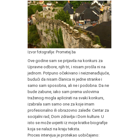
Izvor fotografije: Prometej.ba
Ove godine sam se prijavila na konkurs za
Upravne odbore, njih tri, i nisam prošla ni na
jednom. Potpuno očekivano i neiznenađujuće,
budući da nisam članica ni jedne stranke i
samo sam sposobna, ali ne i podobna. Da ne
bude zabune, iako sam prema uslovima
traženog mogla aplicirati na svaki konkurs,
izabrala sam samo one za koje imam
profesionalno ili obrazovno zaleđe: Centar za
socijalni rad, Dom zdravlja i Dom kulture. U
isto se može uvjeriti iz moje kratke biografije
koja se nalazi na kraju teksta.
Proces intervjua je protekao uobičajeno: