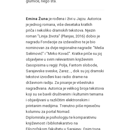
glumice, nego šta.
Emina Žuna
je rođena i živi u Jajcu. Autorica
je jednog romana, više desetaka kratkih
priča i nekoliko dramskih tekstova. Njezin
roman ”Linija života” (Planjax, 2016) dobio je
nagradu Fondacije za izdavaštvo te je bio
nominovan za dvije regionalne nagrade: ”Meša
Selimović” i ”Mirko Kovač”. Kratke priče su joj
objavljene u svim relevantnim književnim
časopisima u regiji: Polja, Fantom slobode,
Sarajevske sveske, Zarez…, dok su joj dramski
tekstovi izvođeni kao radio drame na
državnom radiju. Za pisanje je višestruko
nagrađivana. Autorica je velikog broja tekstova
koji su se bavili društvenim i kulturnim temama
i objavljivani u različitim elektronskim i
printanim medijima. Trenutno piše mjesečnu
kolumnu za portal Nomad.
Diplomirala je psihologiju te komparativnu
književnost i bibliotekarstvo na
Filozofskom fakultetu u Sarajevu. Osim toga,