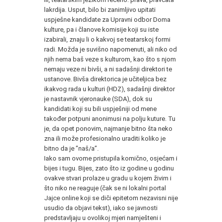
lakrdija. Usput, bilo bi zanimljivo upitati
uspješne kandidate za Upravni odbor Doma
kulture, pa i članove komisije koji su iste
izabirali, znaju li o kakvoj se teatarskoj formi
radi. Možda je suvišno napomenuti, ali niko od
njih nema baš veze s kulturom, kao što s njom
nemaju veze ni bivši, a ni sadašnji direktori te
ustanove. Bivša direktorica je učiteljica bez
ikakvog rada u kulturi (HDZ), sadašnji direktor
je nastavnik vjeronauke (SDA), dok su
kandidati koji su bili uspješniji od mene
također potpuni anonimusi na polju kuture. Tu
je, da opet ponovim, najmanje bitno šta neko
zna ili može profesionalno uraditi koliko je
bitno da je ”naš/a”.
Iako sam ovome pristupila komično, osjećam i
bijes i tugu. Bijes, zato što iz godine u godinu
ovakve stvari prolaze u gradu u kojem živim i
što niko ne reaguje (čak se ni lokalni portal
Jajce online koji se diči epitetom nezavisni nije
usudio da objavi tekst), iako se javnosti
predstavljaju u ovolikoj mjeri namješteni i