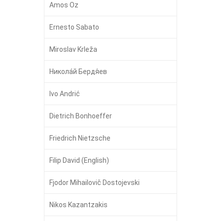
Amos Oz
Ernesto Sabato
Miroslav Krleža
Никола́й Бердя́ев
Ivo Andrić
Dietrich Bonhoeffer
Friedrich Nietzsche
Filip David (English)
Fjodor Mihailovič Dostojevski
Nikos Kazantzakis