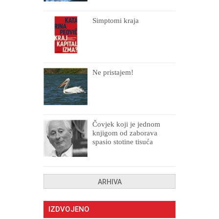
Simptomi kraja
Ne pristajem!
Čovjek koji je jednom
knjigom od zaborava
spasio stotine tisuća
drugih, prokletih i
uništenih
ARHIVA
IZDVOJENO