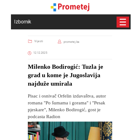
Izbornik
Vijesti
prometej.ba
12.12.2025
Milenko Bodirogić: Tuzla je
grad u kome je Jugoslavija
najduže umirala
Pisac i osnivač Orfelin izdavaštva, autor
romana "Po šumama i gorama" i "Pesak
pjeskare", Milenko Bodirogić, gost je
podcasta Radion