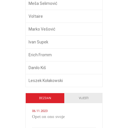
Meša Selimović
Voltaire
Marko Vešović
Ivan Supek
Erich Fromm
Danilo Kiš
Leszek Kołakowski
BEZDAN
VIJESTI
06.11.2023
​Opet on ono svoje