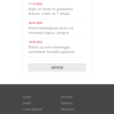
17.10.2022
Kako se boriti za građansku
državu: vodič od 7 tačaka
28.04.2020
Portal Antimigrant: poziv na
otvaranje logora i progon
migranata poput bijesnih kerova
18.06.2016
Prilozi za novu Antologiju
suvremene hrvatske gluposti:
Kolinda i ekipa o navijačkim
huliganima
ARHIVA
VIJESTI
POVIJEST
OSVRTI
INTERVJU
LJUDI I KRAJEVI
PRIJEVODI