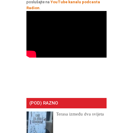
poslušajte na
YouTube kanalu podcasta
Radion
.
(POD) RAZNO
Terasa između dva svijeta