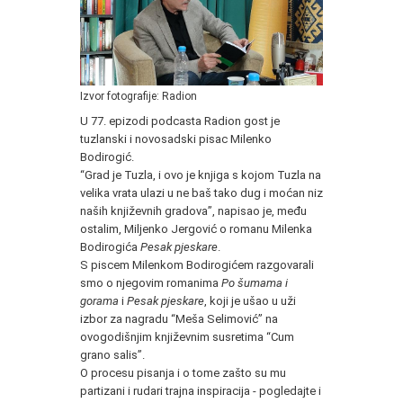
Izvor fotografije: Radion
U 77. epizodi podcasta Radion gost je
tuzlanski i novosadski pisac Milenko
Bodirogić.
“Grad je Tuzla, i ovo je knjiga s kojom Tuzla na
velika vrata ulazi u ne baš tako dug i moćan niz
naših književnih gradova”, napisao je, među
ostalim, Miljenko Jergović o romanu Milenka
Bodirogića
Pesak pjeskare
.
S piscem Milenkom Bodirogićem razgovarali
smo o njegovim romanima
Po šumama i
gorama
i
Pesak pjeskare
, koji je ušao u uži
izbor za nagradu “Meša Selimović” na
ovogodišnjim književnim susretima “Cum
grano salis”.
O procesu pisanja i o tome zašto su mu
partizani i rudari trajna inspiracija - pogledajte i