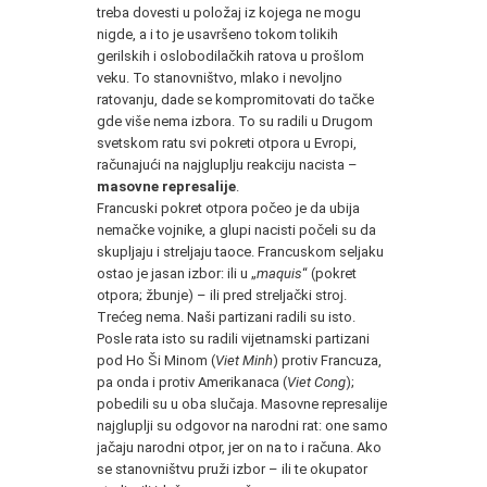
treba dovesti u položaj iz kojega ne mogu
nigde, a i to je usavršeno tokom tolikih
gerilskih i oslobodilačkih ratova u prošlom
veku. To stanovništvo, mlako i nevoljno
ratovanju, dade se kompromitovati do tačke
gde više nema izbora. To su radili u Drugom
svetskom ratu svi pokreti otpora u Evropi,
računajući na najgluplju reakciju nacista –
masovne represalije
.
Francuski pokret otpora počeo je da ubija
nemačke vojnike, a glupi nacisti počeli su da
skupljaju i streljaju taoce. Francuskom seljaku
ostao je jasan izbor: ili u „
maquis
“ (pokret
otpora; žbunje) – ili pred streljački stroj.
Trećeg nema. Naši partizani radili su isto.
Posle rata isto su radili vijetnamski partizani
pod Ho Ši Minom (
Viet Minh
) protiv Francuza,
pa onda i protiv Amerikanaca (
Viet Cong
);
pobedili su u oba slučaja. Masovne represalije
najgluplji su odgovor na narodni rat: one samo
jačaju narodni otpor, jer on na to i računa. Ako
se stanovništvu pruži izbor – ili te okupator