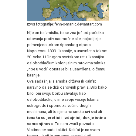
Izvor fotografije: fenn-o-manic.deviantart.com
Nije on to izmislio; to se zna još od početka
ratovanja protiv nadmoćne sile, najbolje je
primenjeno tokom španskog otpora
Napoleonu 1809. i kasnije, a usavršeno tokom
20. veka. U Drugom svetskom ratu i kasnijim
oslobodilačkim kolonijalnim ratovima taktika
„ribe u vodi“ doista je bila usavršena, o čemu
kasnije.
Ova sadašnja Islamska država ili Kalifat
naravno da se drži osnovnih pravila. Bilo kako
bilo, oni svoju borbu shvataju kao
oslobodilačku, u ime svoje verzije Islama,
uskogrude i sporne za većinu drugih
muslimana, ali to njima ne smeta:
svi ostali
ionako su jeretici i izdajnici, dok je istina
samo njihova
. To nam zvuči poznato.
Vratimo se sada taktici. Kalifat je na svom
terenu – koji je zaposeo zahvaljujući