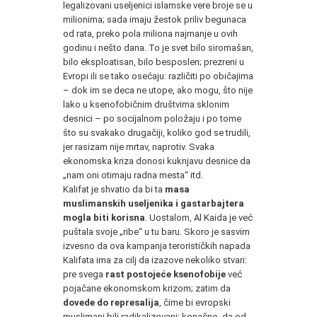
legalizovani useljenici islamske vere broje se u
milionima; sada imaju žestok priliv begunaca
od rata, preko pola miliona najmanje u ovih
godinu i nešto dana. To je svet bilo siromašan,
bilo eksploatisan, bilo besposlen; prezreni u
Evropi ili se tako osećaju: različiti po običajima
– dok im se deca ne utope, ako mogu, što nije
lako u ksenofobičnim društvima sklonim
desnici – po socijalnom položaju i po tome
što su svakako drugačiji, koliko god se trudili,
jer rasizam nije mrtav, naprotiv. Svaka
ekonomska kriza donosi kuknjavu desnice da
„nam oni otimaju radna mesta“ itd.
Kalifat je shvatio da bi ta
masa
muslimanskih useljenika i gastarbajtera
mogla biti korisna
. Uostalom, Al Kaida je već
puštala svoje „ribe“ u tu baru. Skoro je sasvim
izvesno da ova kampanja terorističkih napada
Kalifata ima za cilj da izazove nekoliko stvari:
pre svega
rast postojeće ksenofobije
već
pojačane ekonomskom krizom; zatim da
dovede do represalija
, čime bi evropski
muslimani bili radikalizovani; konačno, da od