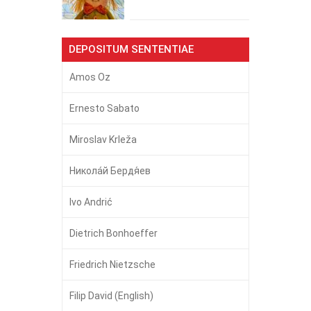
DEPOSITUM SENTENTIAE
Amos Oz
Ernesto Sabato
Miroslav Krleža
Никола́й Бердя́ев
Ivo Andrić
Dietrich Bonhoeffer
Friedrich Nietzsche
Filip David (English)