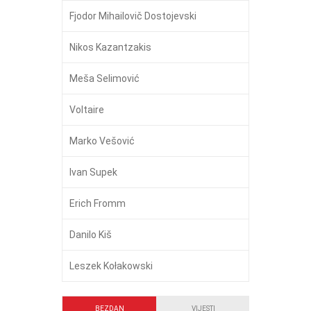
Fjodor Mihailovič Dostojevski
Nikos Kazantzakis
Meša Selimović
Voltaire
Marko Vešović
Ivan Supek
Erich Fromm
Danilo Kiš
Leszek Kołakowski
BEZDAN
VIJESTI