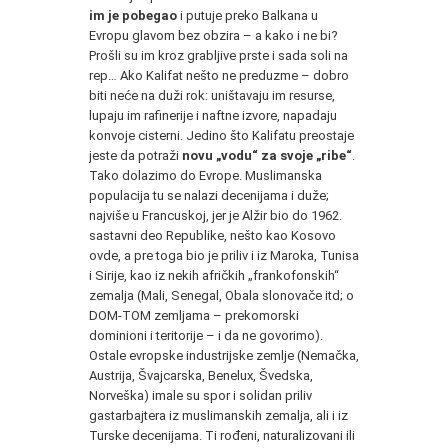
im je pobegao
i putuje preko Balkana u
Evropu glavom bez obzira – a kako i ne bi?
Prošli su im kroz grabljive prste i sada soli na
rep… Ako Kalifat nešto ne preduzme – dobro
biti neće na duži rok: uništavaju im resurse,
lupaju im rafinerije i naftne izvore, napadaju
konvoje cisterni. Jedino što Kalifatu preostaje
jeste da potraži
novu „vodu“ za svoje „ribe“
.
Tako dolazimo do Evrope. Muslimanska
populacija tu se nalazi decenijama i duže;
najviše u Francuskoj, jer je Alžir bio do 1962.
sastavni deo Republike, nešto kao Kosovo
ovde, a pre toga bio je priliv i iz Maroka, Tunisa
i Sirije, kao iz nekih afričkih „frankofonskih“
zemalja (Mali, Senegal, Obala slonovače itd; o
DOM-TOM zemljama – prekomorski
dominioni i teritorije – i da ne govorimo).
Ostale evropske industrijske zemlje (Nemačka,
Austrija, Švajcarska, Benelux, Švedska,
Norveška) imale su spor i solidan priliv
gastarbajtera iz muslimanskih zemalja, ali i iz
Turske decenijama. Ti rođeni, naturalizovani ili