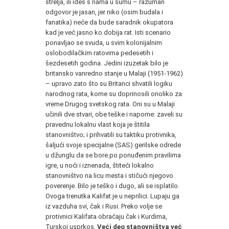
strelja, ili ideš s nama u šumu – razuman
odgovor je jasan, jer niko (osim budala i
fanatika) neće da bude saradnik okupatora
kad je već jasno ko dobija rat. Isti scenario
ponavljao se svuda, u svim kolonijalnim
oslobodilačkim ratovima pedesetih i
šezdesetih godina. Jedini izuzetak bilo je
britansko vanredno stanje u Malaji (1951-1962)
– upravo zato što su Britanci shvatili logiku
narodnog rata, kome su doprinosili onoliko za
vreme Drugog svetskog rata. Oni su u Malaji
učinili dve stvari, obe teške i naporne: zaveli su
pravednu lokalnu vlast koja je štitila
stanovništvo; i prihvatili su taktiku protivnika,
šaljući svoje specijalne (SAS) gerilske odrede
u džunglu da se bore po ponuđenim pravilima
igre, u noći i iznenada, štiteći lokalno
stanovništvo na licu mesta i stičući njegovo
poverenje. Bilo je teško i dugo, ali se isplatilo.
Ovoga trenutka Kalifat je u neprilici. Lupaju ga
iz vazduha svi, čak i Rusi. Preko volje se
protivnici Kalifata obraćaju čak i Kurdima,
Turskoj usprkos.
Veći deo stanovništva već