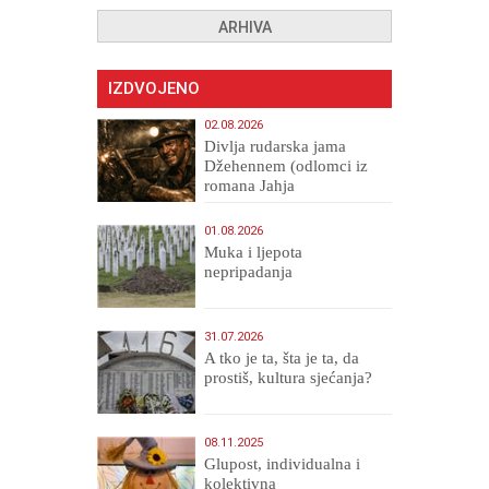
ARHIVA
IZDVOJENO
02.08.2026
Divlja rudarska jama
Džehennem (odlomci iz
romana Jahja
Veličanstveni)
01.08.2026
Muka i ljepota
nepripadanja
31.07.2026
A tko je ta, šta je ta, da
prostiš, kultura sjećanja?
08.11.2025
Glupost, individualna i
kolektivna