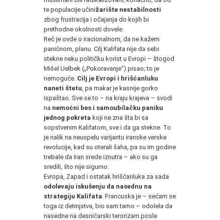
te populacije učini
žarište nestabilnosti
zbog frustracija i očajanja do kojih bi
prethodne okolnosti dovele.
Reč je ovde o iracionalnom, da ne kažem
paničnom, planu. Cilj Kalifata nije da sebi
stekne neku političku korist u Evropi – štogod
Mišel Uelbek („Pokoravanje“) pisao; to je
nemoguće.
Cilj je Evropi i hrišćanluku
naneti štetu
, pa makar je kasnije gorko
ispaštao. Sve se to – na kraju krajeva – svodi
na
nemoćni bes i samoubilačku paniku
jednog pokreta
koji ne zna šta bi sa
sopstvenim Kalifatom, sve i da ga stekne. To
je nalik na neuspelu varijantu iranske verske
revolucije, kad su oterali šaha, pa su im godine
trebale da Iran srede iznutra – ako su ga
sredili, što nije sigurno.
Evropa, Zapad i ostatak hrišćanluka za sada
odolevaju iskušenju da nasednu na
strategiju Kalifata
. Francuska je – sećam se
toga iz detinjstva, bio sam tamo – odolela da
nasedne na desničarski terorizam posle