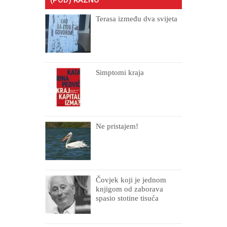
Terasa između dva svijeta
Simptomi kraja
Ne pristajem!
Čovjek koji je jednom
knjigom od zaborava
spasio stotine tisuća
drugih, prokletih i
uništenih