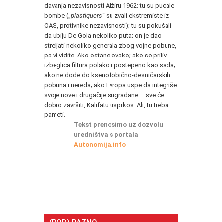
davanja nezavisnosti Alžiru 1962: tu su pucale
bombe („
plastiquers
“ su zvali ekstremiste iz
OAS, protivnike nezavisnosti); tu su pokušali
da ubiju De Gola nekoliko puta; on je dao
streljati nekoliko generala zbog vojne pobune,
pa vi vidite. Ako ostane ovako; ako se priliv
izbeglica filtrira polako i postepeno kao sada;
ako ne dođe do ksenofobično-desničarskih
pobuna i nereda; ako Evropa uspe da integriše
svoje nove i drugačije sugrađane – sve će
dobro završiti, Kalifatu usprkos. Ali, tu treba
pameti.
Tekst prenosimo uz dozvolu
uredništva s portala
Autonomija.info
(POD) RAZNO