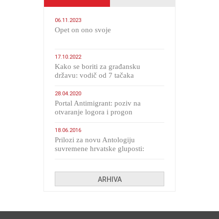
06.11.2023
​Opet on ono svoje
17.10.2022
Kako se boriti za građansku
državu: vodič od 7 tačaka
28.04.2020
Portal Antimigrant: poziv na
otvaranje logora i progon
migranata poput bijesnih kerova
18.06.2016
Prilozi za novu Antologiju
suvremene hrvatske gluposti:
Kolinda i ekipa o navijačkim
huliganima
ARHIVA