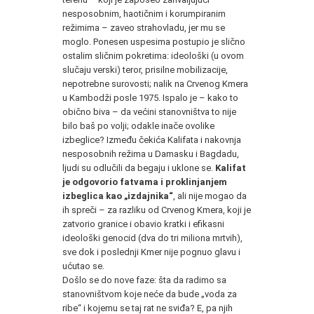
nesposobnim, haotičnim i korumpiranim
režimima – zaveo strahovladu, jer mu se
moglo. Ponesen uspesima postupio je slično
ostalim sličnim pokretima: ideološki (u ovom
slučaju verski) teror, prisilne mobilizacije,
nepotrebne surovosti; nalik na Crvenog Kmera
u Kambodži posle 1975. Ispalo je – kako to
obično biva – da većini stanovništva to nije
bilo baš po volji; odakle inače ovolike
izbeglice? Između čekića Kalifata i nakovnja
nesposobnih režima u Damasku i Bagdadu,
ljudi su odlučili da begaju i uklone se.
Kalifat
je odgovorio fatvama i proklinjanjem
izbeglica kao „izdajnika“
, ali nije mogao da
ih spreči – za razliku od Crvenog Kmera, koji je
zatvorio granice i obavio kratki i efikasni
ideološki genocid (dva do tri miliona mrtvih),
sve dok i poslednji Kmer nije pognuo glavu i
ućutao se.
Došlo se do nove faze: šta da radimo sa
stanovništvom koje neće da bude „voda za
ribe“ i kojemu se taj rat ne sviđa? E, pa njih