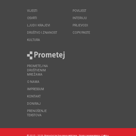
VIJESTI
POVIJEST
OSVRTI
INTERVJU
LJUDI I KRAJEVI
PRIJEVODI
DRUŠTVO I ZNANOST
COPY/PASTE
KULTURA
PROMETEJ NA
DRUŠTVENIM
MREŽAMA
O NAMA
IMPRESSUM
KONTAKT
DONIRAJ
PRENOŠENJE
TEKSTOVA
© 2015 - 2026 Prometej.ba Sva prava pridržana.
Dizajn i programiranje:
Callidus