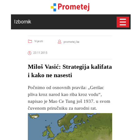
Izbornik
Vijesti
prometej.ba
23.11.2015
Miloš Vasić: Strategija kalifata
i kako ne nasesti
Počnimo od osnovnih pravila: „Gerilac
pliva kroz narod kao riba kroz vodu“,
napisao je Mao Ce Tung još 1937. u svom
čuvenom priručniku za narodni rat.