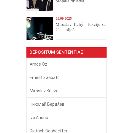
propala društva
23.09.2025
Miroslav Tichý – lekcije za
21. stoljeće
DEPOSITUM SENTENTIAE
Amos Oz
Ernesto Sabato
Miroslav Krleža
Никола́й Бердя́ев
Ivo Andrić
Dietrich Bonhoeffer