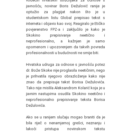
vodećih hrvatskih stručnjaka za odnose s
javnošću, novinar Boris Dežulović ranije je
optužio za plagijat nakon što je u
studentskom listu Global prepisao tekst s
interneta i objavio kao svoj. Reagiralo je Etičko
povjerenstvo FPZ-a i zaključilo je kako je
Skokino prepisivanje neetično i
neprofesionalno, a kažnjen je samo
opomenom i upozorenjem da takvih povreda
profesionalnosti u budućnosti ne smije biti.
Hrvatska udruga za odnose s javnošću potez
dr. Bože Skoke nije proglasila neetičnim, nego
je prihvatila njegovo obrazloženje kako nije
znao da prepisuje tekst Borisa Dežulovića.
Tako nije mislila Aleksandrom Kolarić koja je u
javnim nastupima osudila Skokino neetično i
neprofesionalno prepisivanje teksta Borisa
Dežulovića.
Ako se u ranijem slučaju mogao braniti da je
bila riječ o nenamjernoj grešci, neznanju i
lakoći pristupa novinskom tekstu