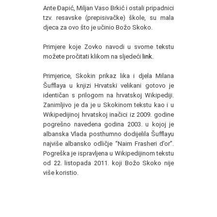
Ante Đapić, Miljan Vaso Brkić i ostali pripadnici
tzv. resavske (prepisivačke) škole, su mala
djeca za ovo što je učinio Božo Skoko.
Primjere koje Zovko navodi u svome tekstu
možete pročitati klikom na sljedeći
link.
Primjerice, Skokin prikaz lika i djela Milana
Šufflaya u knjizi Hrvatski velikani gotovo je
identičan s prilogom na hrvatskoj Wikipediji.
Zanimljivo je da je u Skokinom tekstu kao i u
Wikipedijinoj hrvatskoj inačici iz 2009. godine
pogrešno navedena godina 2003. u kojoj je
albanska Vlada posthumno dodijelila Šufflayu
najviše albansko odličje “Naim Frasheri d’or”.
Pogreška je ispravljena u Wikipedijinom tekstu
od 22. listopada 2011. koji Božo Skoko nije
više koristio.