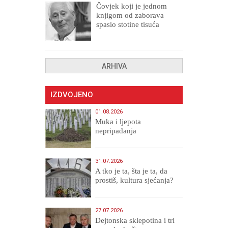
Čovjek koji je jednom
knjigom od zaborava
spasio stotine tisuća
drugih, prokletih i
uništenih
ARHIVA
IZDVOJENO
01.08.2026
Muka i ljepota
nepripadanja
31.07.2026
A tko je ta, šta je ta, da
prostiš, kultura sjećanja?
27.07.2026
Dejtonska sklepotina i tri