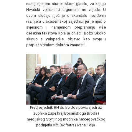
namijenjenom studentskom glasilu, za knjigu
Hrvatski velikani ti argumenti ne vrijede. U
ovom slučaju riječ je o skandalu neviđenih
razmjera u akademskoj zajednici jer je riječ o
svjesnom i namjernom prepisivanju više
desetina tekstova koja je dr. sci. Božo Skoko
skinuo s Wikipedije, objavio kao svoje i
potpisao titulom doktora znanosti.
Predjesjednik RH dr. Ivo Josipović sjedi uz
župnika župe kraj Bosanskoga Broda i
medijskog Styrijinog moćnika hercegovačkog
podrijetla vlč. (ex fratra) Ivana Tolja