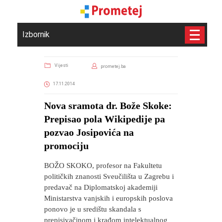
Izbornik
Vijesti
prometej.ba
17.11.2014
Nova sramota dr. Bože Skoke:
Prepisao pola Wikipedije pa
pozvao Josipovića na
promociju
BOŽO SKOKO, profesor na Fakultetu
političkih znanosti Sveučilišta u Zagrebu i
predavač na Diplomatskoj akademiji
Ministarstva vanjskih i europskih poslova
ponovo je u središtu skandala s
prepisivačinom i krađom intelektualnog