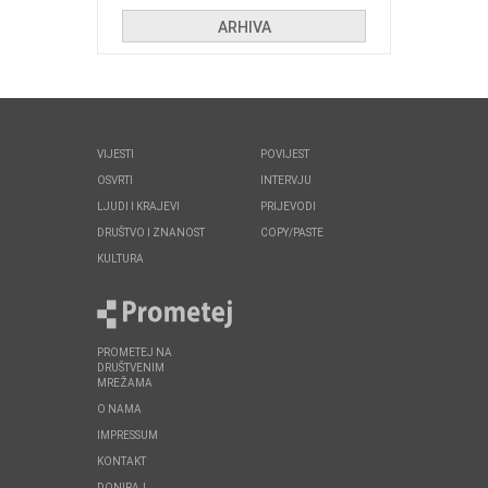
ARHIVA
VIJESTI
POVIJEST
OSVRTI
INTERVJU
LJUDI I KRAJEVI
PRIJEVODI
DRUŠTVO I ZNANOST
COPY/PASTE
KULTURA
PROMETEJ NA
DRUŠTVENIM
MREŽAMA
O NAMA
IMPRESSUM
KONTAKT
DONIRAJ