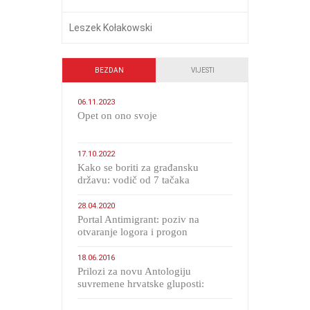
Leszek Kołakowski
BEZDAN
VIJESTI
06.11.2023
​Opet on ono svoje
17.10.2022
Kako se boriti za građansku
državu: vodič od 7 tačaka
28.04.2020
Portal Antimigrant: poziv na
otvaranje logora i progon
migranata poput bijesnih kerova
18.06.2016
Prilozi za novu Antologiju
suvremene hrvatske gluposti:
Kolinda i ekipa o navijačkim
huliganima