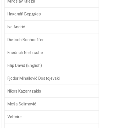
Miroslav Krleža
Никола́й Бердя́ев
Ivo Andrić
Dietrich Bonhoeffer
Friedrich Nietzsche
Filip David (English)
Fjodor Mihailovič Dostojevski
Nikos Kazantzakis
Meša Selimović
Voltaire