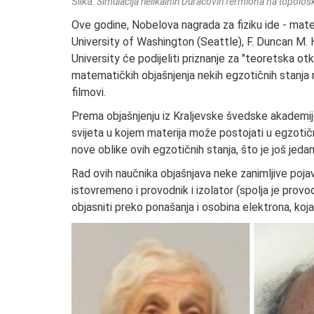
Slika:
Simulacija helikalnih Duracovih fermiona na topološ
Ove godine, Nobelova nagrada za fiziku ide - matem
University of Washington (Seattle), F. Duncan M. 
University će podijeliti priznanje za "teoretska ot
matematičkih objašnjenja nekih egzotičnih stanja m
filmovi.
Prema objašnjenju iz Kraljevske švedske akademije
svijeta u kojem materija može postojati u egzotič
nove oblike ovih egzotičnih stanja, što je još jedan 
Rad ovih naučnika objašnjava neke zanimljive poja
istovremeno i provodnik i izolator (spolja je provod
objasniti preko ponašanja i osobina elektrona, ko