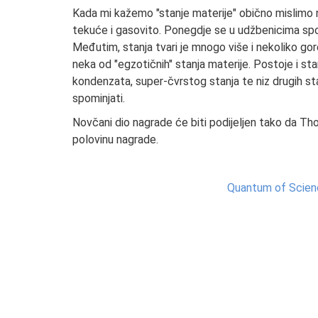
Kada mi kažemo "stanje materije" obično mislimo na
tekuće i gasovito. Ponegdje se u udžbenicima spom
Međutim, stanja tvari je mnogo više i nekoliko go
neka od "egzotičnih" stanja materije. Postoje i 
kondenzata, super-čvrstog stanja te niz drugih st
spominjati.
Novčani dio nagrade će biti podijeljen tako da Tho
polovinu nagrade.
Quantum of Science