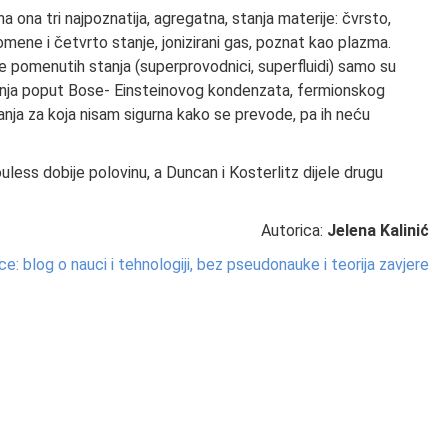
 ona tri najpoznatija, agregatna, stanja materije: čvrsto,
ene i četvrto stanje, jonizirani gas, poznat kao plazma.
re pomenutih stanja (superprovodnici, superfluidi) samo su
stanja poput Bose- Einsteinovog kondenzata, fermionskog
anja za koja nisam sigurna kako se prevode, pa ih neću
uless dobije polovinu, a Duncan i Kosterlitz dijele drugu
Autorica:
Jelena Kalinić
: blog o nauci i tehnologiji, bez pseudonauke i teorija zavjere