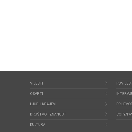
VIJESTI
POVIJES
OSVRTI
INTERVJ
LJUDI I KRAJEVI
PRIJEVOD
DRUŠTVO I ZNANOST
COPY/PA
KULTURA