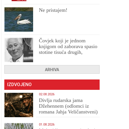
Ne pristajem!
Čovjek koji je jednom
knjigom od zaborava spasio
stotine tisuća drugih,
prokletih i uništenih
ARHIVA
IZDVOJENO
02.08.2026
Divlja rudarska jama
Džehennem (odlomci iz
romana Jahja Veličanstveni)
01.08.2026