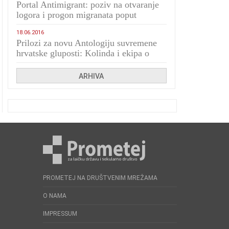
Portal Antimigrant: poziv na otvaranje
logora i progon migranata poput
bijesnih kerova
18.06.2016
Prilozi za novu Antologiju suvremene
hrvatske gluposti: Kolinda i ekipa o
navijačkim huliganima
ARHIVA
PROMETEJ NA DRUŠTVENIM MREŽAMA
O NAMA
IMPRESSUM