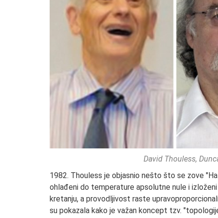
David Thouless, Dunca
1982. Thouless je objasnio nešto što se zove "Hal
ohlađeni do temperature apsolutne nule i izlože
kretanju, a provodljivost raste upravoproporcional
su pokazala kako je važan koncept tzv. "topologije