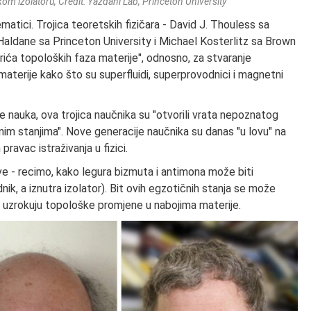
kom izolatoru, Credit:
Yazdani Lab, Princeton University
atici. Trojica teoretskih fizičara - David J. Thouless sa
Haldane sa Princeton University i Michael Kosterlitz sa Brown
krića topoloških faza materije", odnosno, za stvaranje
aterije kako što su superfluidi, superprovodnici i magnetni
 nauka, ova trojica naučnika su "otvorili vrata nepoznatog
nim stanjima". Nove generacije naučnika su danas "u lovu" na
pravac istraživanja u fizici.
ve - recimo, kako legura bizmuta i antimona može biti
nik, a iznutra izolator). Bit ovih egzotičnih stanja se može
ja uzrokuju topološke promjene u nabojima materije.