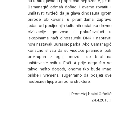
su u široj javnosti poprilično nepoznate, jer bi
Osmanagić odmah došao i ovamo rovariti i
uništavati tvrdeći da je glava dinosaura igrom
prirode oblikovana u piramidama zapravo
jedan od posljednjih kulturnih ostataka drevne
civilizacije gmazova i pokušavajući u
iskopinama naći dinosaurski DNK i napraviti
novi nastavak Jurassic parka. Ako Osmanagić
konačno shvati da su visočke piramide ipak
prekrupan zalogaj, možda se baci na
uništavanje ovih u Foči. A prije nego što se
takvo nešto dogodi, onome tko bude imao
prilike i vremena, sugeriramo da posjeti ove
neobične i lijepe prirodne strukture.
|
Prometej.ba/M.Oršolić
24.4.2013.
|