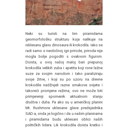
Neki su turisti na tim piramidama
geomorfološku strukturu koja nalikuje na
isklesanu glavu dinosaura ili krokodila. Iako se
radi samo o neobičnoj igri prirode, priroda nije
mogla bolje pogoditi s ovakvom figurom.
Doista, u ovoj našoj maloj bari prepunoj
krokodila velikih zuba i apetita koji rone lažne
suze za svojim narodom i tako paraliziraju
svoje žrtve, i koji su po uzoru na drevne
krokodile nadživjeli razne smakove svijete i
takoreći promjene režima, ovo ne može biti
primjereniji spomenik aktualnom stanju
društva i duha. Pa ako su u američkoj planini
Mt. Rushmore uklesane glave predsjednika
SAD-a, onda je logično i da u našim planinama
i piramidama budu uklesani oblici naših
političkih lidera. Lik krokodila doista kratko i