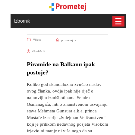
Izbornik
Vijesti
prometej.ba
24.04.2013
Piramide na Balkanu ipak
postoje?
Koliko god skandalozno zvučao naslov
ovog članka, ovdje ipak nije riječ o
najnovijim izmišljotinama Semira
Osmanagića, niti o znanstvenom usvajanju
stava Mehmeta Gunsura a.k.a. princa
Mustafe iz serije „Sulejman Veličanstveni“
koji je prilikom nedavnog posjeta Visokom
izjavio ni manje ni više nego da su