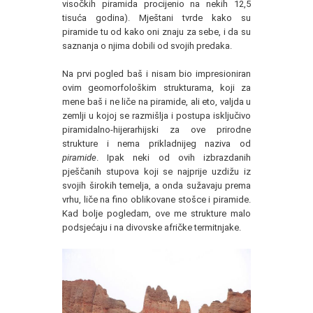
visočkih piramida procijenio na nekih 12,5
tisuća godina). Mještani tvrde kako su
piramide tu od kako oni znaju za sebe, i da su
saznanja o njima dobili od svojih predaka.
Na prvi pogled baš i nisam bio impresioniran
ovim geomorfološkim strukturama, koji za
mene baš i ne liče na piramide, ali eto, valjda u
zemlji u kojoj se razmišlja i postupa isključivo
piramidalno-hijerarhijski za ove prirodne
strukture i nema prikladnijeg naziva od
piramide
. Ipak neki od ovih izbrazdanih
pješčanih stupova koji se najprije uzdižu iz
svojih širokih temelja, a onda sužavaju prema
vrhu, liče na fino oblikovane stošce i piramide.
Kad bolje pogledam, ove me strukture malo
podsjećaju i na divovske afričke termitnjake.