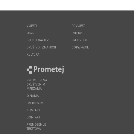
VIJESTI
POVIJEST
OSVRTI
INTERVJU
LJUDI I KRAJEVI
PRIJEVODI
DRUŠTVO I ZNANOST
COPY/PASTE
KULTURA
PROMETEJ NA
DRUŠTVENIM
MREŽAMA
O NAMA
IMPRESSUM
KONTAKT
DONIRAJ
PRENOŠENJE
TEKSTOVA