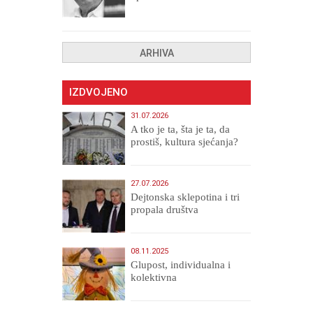
drugih, prokletih i
uništenih
ARHIVA
IZDVOJENO
31.07.2026
A tko je ta, šta je ta, da
prostiš, kultura sjećanja?
27.07.2026
Dejtonska sklepotina i tri
propala društva
08.11.2025
Glupost, individualna i
kolektivna