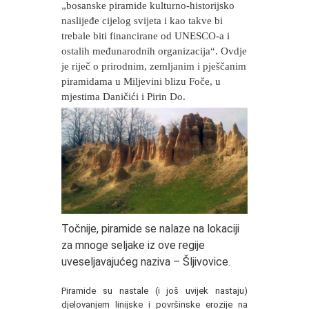
„bosanske piramide kulturno-historijsko
naslijeđe cijelog svijeta i kao takve bi
trebale biti financirane od UNESCO-a i
ostalih međunarodnih organizacija“. Ovdje
je riječ o prirodnim, zemljanim i pješčanim
piramidama u Miljevini blizu Foče, u
mjestima Daničići i Pirin Do.
Točnije, piramide se nalaze na lokaciji
za mnoge seljake iz ove regije
uveseljavajućeg naziva – Šljivovice.
Piramide su nastale (i još uvijek nastaju)
djelovanjem linijske i površinske erozije na