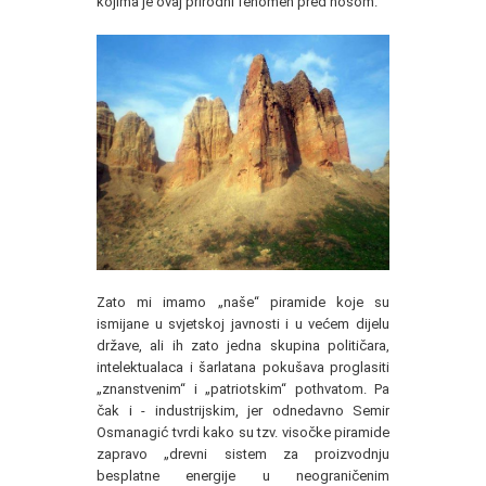
kojima je ovaj prirodni fenomen pred nosom.
Zato mi imamo „naše“ piramide koje su
ismijane u svjetskoj javnosti i u većem dijelu
države, ali ih zato jedna skupina političara,
intelektualaca i šarlatana pokušava proglasiti
„znanstvenim“ i „patriotskim“ pothvatom. Pa
čak i - industrijskim, jer odnedavno Semir
Osmanagić tvrdi kako su tzv. visočke piramide
zapravo „drevni sistem za proizvodnju
besplatne energije u neograničenim