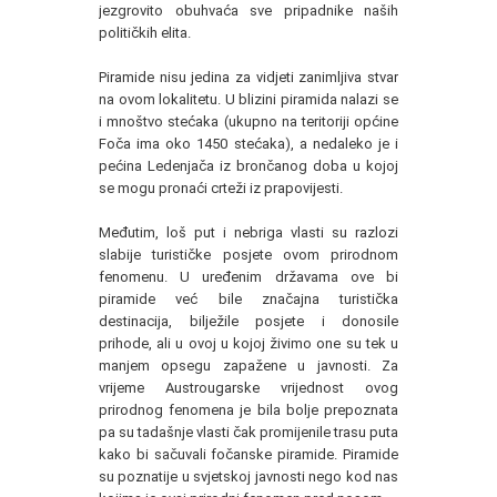
jezgrovito obuhvaća sve pripadnike naših
političkih elita.
Piramide nisu jedina za vidjeti zanimljiva stvar
na ovom lokalitetu. U blizini piramida nalazi se
i mnoštvo stećaka (ukupno na teritoriji općine
Foča ima oko 1450 stećaka), a nedaleko je i
pećina Ledenjača iz brončanog doba u kojoj
se mogu pronaći crteži iz prapovijesti.
Međutim, loš put i nebriga vlasti su razlozi
slabije turističke posjete ovom prirodnom
fenomenu. U uređenim državama ove bi
piramide već bile značajna turistička
destinacija, bilježile posjete i donosile
prihode, ali u ovoj u kojoj živimo one su tek u
manjem opsegu zapažene u javnosti. Za
vrijeme Austrougarske vrijednost ovog
prirodnog fenomena je bila bolje prepoznata
pa su tadašnje vlasti čak promijenile trasu puta
kako bi sačuvali fočanske piramide. Piramide
su poznatije u svjetskoj javnosti nego kod nas