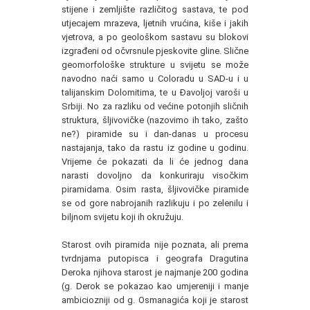
stijene i zemljište različitog sastava, te pod
utjecajem mrazeva, ljetnih vrućina, kiše i jakih
vjetrova, a po geološkom sastavu su blokovi
izgrađeni od očvrsnule pjeskovite gline. Slične
geomorfološke strukture u svijetu se može
navodno naći samo u Coloradu u SAD-u i u
talijanskim Dolomitima, te u Đavoljoj varoši u
Srbiji. No za razliku od većine potonjih sličnih
struktura, šljivovičke (nazovimo ih tako, zašto
ne?) piramide su i dan-danas u procesu
nastajanja, tako da rastu iz godine u godinu.
Vrijeme će pokazati da li će jednog dana
narasti dovoljno da konkuriraju visočkim
piramidama. Osim rasta, šljivovičke piramide
se od gore nabrojanih razlikuju i po zelenilu i
biljnom svijetu koji ih okružuju.
Starost ovih piramida nije poznata, ali prema
tvrdnjama putopisca i geografa Dragutina
Deroka njihova starost je najmanje 200 godina
(g. Derok se pokazao kao umjereniji i manje
ambiciozniji od g. Osmanagića koji je starost