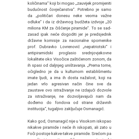
količinama“ koji bi mogao „zauvijek promijeniti
budućnost čovječanstva“. Potrebno je samo
da „političari donesu neke veoma važne
odluke“ i da iz državnog budžeta izdvoje „20
miliona KM za čišćenje piramide“. To se sad-
zasad ipak neće dogoditi jer je predsjednik
državne komisije za nacionalne spomenike
prof. Dubravko Lovrenović „nepatriotski“ i
antipiramidski proglasio srednjovjekovne
lokalitete oko Visočice zaštićenom zonom, da
ih spasi od daljnjeg uništavanja. „Prema tome,
očigledno je da u kulturnom establišmentu
imate ljudi, a ima ih dosta nažalost, koji na
jedan vrlo agresivan način čine sve da
zaustave ovo istraživanje ne izdajući dozvole
za istraživanje, ne dozvoljavajući nam da
dođemo do fondova od strane državnih
institucija“, tugaljivo zaključuje Osmanagić.
Kako god, Osmanagić nije u Visokom iskopao
nikakve piramide i neće ih iskopati, ali zato u
Foči postoje kakve-takve piramide. Srećom pa