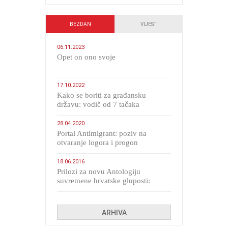
BEZDAN
VIJESTI
06.11.2023
​Opet on ono svoje
17.10.2022
Kako se boriti za građansku
državu: vodič od 7 tačaka
28.04.2020
Portal Antimigrant: poziv na
otvaranje logora i progon
migranata poput bijesnih kerova
18.06.2016
Prilozi za novu Antologiju
suvremene hrvatske gluposti:
Kolinda i ekipa o navijačkim
huliganima
ARHIVA