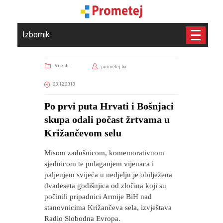
Izbornik
Vijesti
prometej.ba
23.12.2013
Po prvi puta Hrvati i Bošnjaci
skupa odali počast žrtvama u
Križančevom selu
Misom zadušnicom, komemorativnom
sjednicom te polaganjem vijenaca i
paljenjem svijeća u nedjelju je obilježena
dvadeseta godišnjica od zločina koji su
počinili pripadnici Armije BiH nad
stanovnicima Križančeva sela, izvještava
Radio Slobodna Evropa.