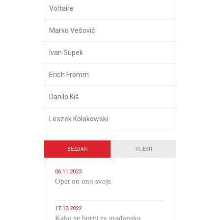
Voltaire
Marko Vešović
Ivan Supek
Erich Fromm
Danilo Kiš
Leszek Kołakowski
BEZDAN
VIJESTI
06.11.2023
​Opet on ono svoje
17.10.2022
Kako se boriti za građansku