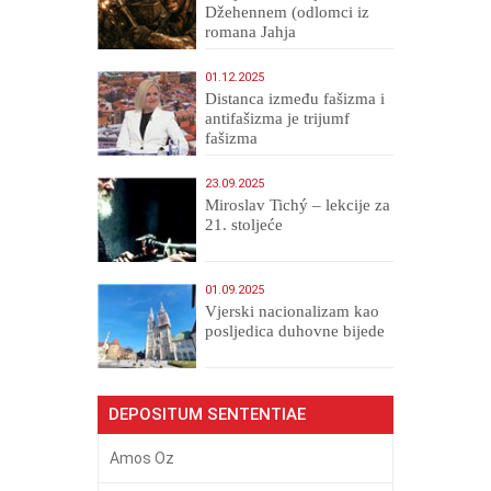
Džehennem (odlomci iz
romana Jahja
Veličanstveni)
01.12.2025
Distanca između fašizma i
antifašizma je trijumf
fašizma
23.09.2025
Miroslav Tichý – lekcije za
21. stoljeće
01.09.2025
​Vjerski nacionalizam kao
posljedica duhovne bijede
DEPOSITUM SENTENTIAE
Amos Oz