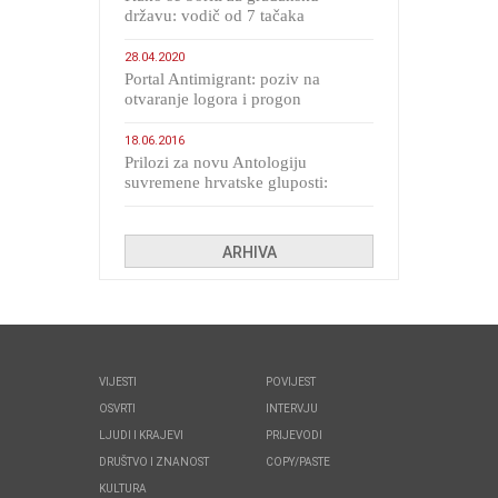
državu: vodič od 7 tačaka
28.04.2020
Portal Antimigrant: poziv na
otvaranje logora i progon
migranata poput bijesnih kerova
18.06.2016
Prilozi za novu Antologiju
suvremene hrvatske gluposti:
Kolinda i ekipa o navijačkim
huliganima
ARHIVA
VIJESTI
POVIJEST
OSVRTI
INTERVJU
LJUDI I KRAJEVI
PRIJEVODI
DRUŠTVO I ZNANOST
COPY/PASTE
KULTURA