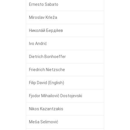
Ernesto Sabato
Miroslav Krleža
Никола́й Бердя́ев
Ivo Andrić
Dietrich Bonhoeffer
Friedrich Nietzsche
Filip David (English)
Fjodor Mihailovič Dostojevski
Nikos Kazantzakis
Meša Selimović