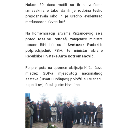
Nakon 39 dana vratili su ih u vrećama
izmasakrirane tako da ih je rodbina teško
prepoznavala iako ih je uredno evidentirao
međunarodni Crveni križ.
Na komemoraciji žrtvama Križančevog sela
pored
Marine Pendeš
, zamjenice ministra
obrane BiH, bili su i
Svetozar Pudarić
,
potpredsjednik FBiH, te ministar obrane
Republike Hrvatske
Ante Kotromanović
.
Po prvi puta na spomen obilježje Križančevo
mladež SDP-a mješovitog nacionalnog
sastava (Hrvati i Bošnjaci) položili su vijenac i
zapalili svijeće ubijenim Hrvatima.