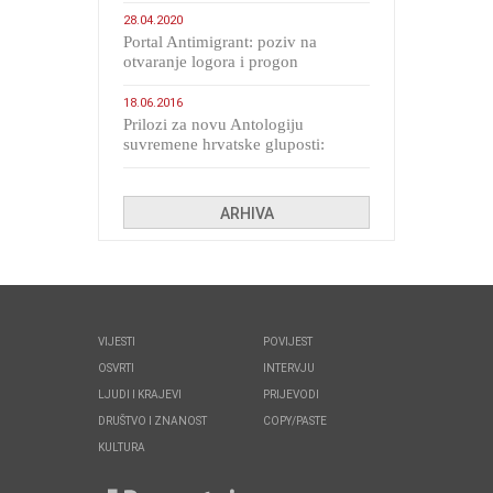
28.04.2020
Portal Antimigrant: poziv na
otvaranje logora i progon
migranata poput bijesnih kerova
18.06.2016
Prilozi za novu Antologiju
suvremene hrvatske gluposti:
Kolinda i ekipa o navijačkim
huliganima
ARHIVA
VIJESTI
POVIJEST
OSVRTI
INTERVJU
LJUDI I KRAJEVI
PRIJEVODI
DRUŠTVO I ZNANOST
COPY/PASTE
KULTURA