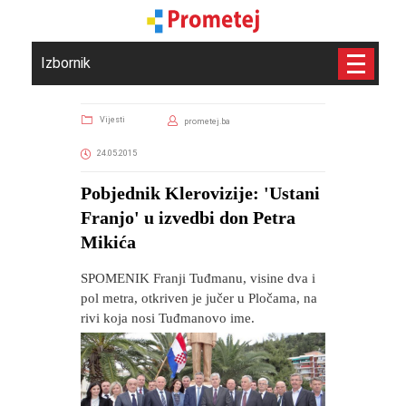
Izbornik
Vijesti
prometej.ba
24.05.2015
Pobjednik Klerovizije: 'Ustani
Franjo' u izvedbi don Petra
Mikića
​SPOMENIK Franji Tuđmanu, visine dva i
pol metra, otkriven je jučer u Pločama, na
rivi koja nosi Tuđmanovo ime.