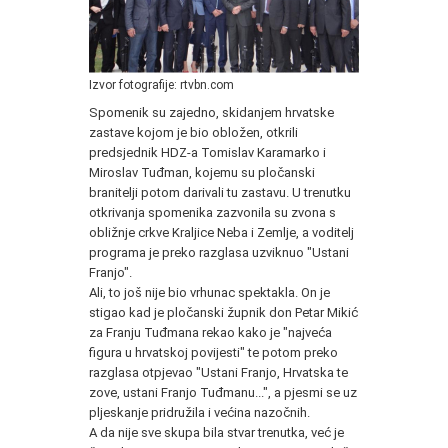
Izvor fotografije: rtvbn.com
Spomenik su zajedno, skidanjem hrvatske
zastave kojom je bio obložen, otkrili
predsjednik HDZ-a Tomislav Karamarko i
Miroslav Tuđman, kojemu su pločanski
branitelji potom darivali tu zastavu. U trenutku
otkrivanja spomenika zazvonila su zvona s
obližnje crkve Kraljice Neba i Zemlje, a voditelj
programa je preko razglasa uzviknuo "Ustani
Franjo".
Ali, to još nije bio vrhunac spektakla. On je
stigao kad je pločanski župnik don Petar Mikić
za Franju Tuđmana rekao kako je "najveća
figura u hrvatskoj povijesti" te potom preko
razglasa otpjevao "Ustani Franjo, Hrvatska te
zove, ustani Franjo Tuđmanu...", a pjesmi se uz
pljeskanje pridružila i većina nazočnih.
A da nije sve skupa bila stvar trenutka, već je