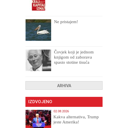
Ne pristajem!
Čovjek koji je jednom
knjigom od zaborava
spasio stotine tisuća
drugih, prokletih i
uništenih
ARHIVA
IZDVOJENO
02.08.2026
Kakva alternativa, Trump
jeste Amerika!