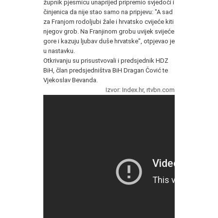
župnik pjesmicu unaprijed pripremio svjedoči i
činjenica da nije stao samo na pripjevu: "A sad
za Franjom rodoljubi žale i hrvatsko cvijeće kiti
njegov grob. Na Franjinom grobu uvijek svijeće
gore i kazuju ljubav duše hrvatske", otpjevao je
u nastavku.
Otkrivanju su prisustvovali i predsjednik HDZ
BiH, član predsjedništva BiH Dragan Čović te
Vjekoslav Bevanda.
Izvor: Index.hr, rtvbn.com