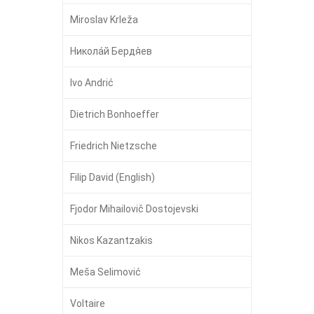
Miroslav Krleža
Никола́й Бердя́ев
Ivo Andrić
Dietrich Bonhoeffer
Friedrich Nietzsche
Filip David (English)
Fjodor Mihailovič Dostojevski
Nikos Kazantzakis
Meša Selimović
Voltaire