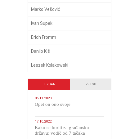
Marko Vešović
Ivan Supek
Erich Fromm
Danilo Kiš
Leszek Kołakowski
BEZDAN
VIJESTI
06.11.2023
​Opet on ono svoje
17.10.2022
Kako se boriti za građansku
državu: vodič od 7 tačaka