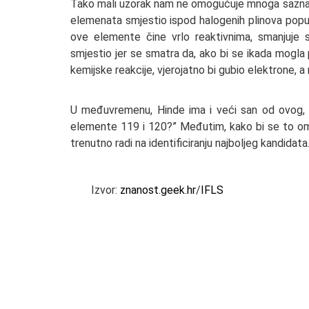
Tako mali uzorak nam ne omogućuje mnoga saznan
elemenata smjestio ispod halogenih plinova poput 
ove elemente čine vrlo reaktivnima, smanjuje 
smjestio jer se smatra da, ako bi se ikada mogla 
kemijske reakcije, vjerojatno bi gubio elektrone, a n
U međuvremenu, Hinde ima i veći san od ovog, 
elemente 119 i 120?” Međutim, kako bi se to omog
trenutno radi na identificiranju najboljeg kandidata
Izvor:
znanost.geek.hr
/
IFLS