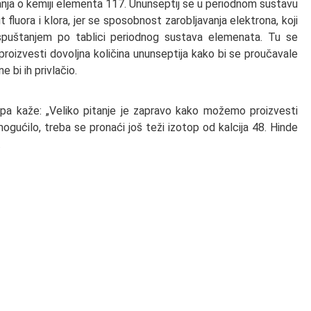
ja o kemiji elementa 117. Ununseptij se u periodnom sustavu
fluora i klora, jer se sposobnost zarobljavanja elektrona, koji
spuštanjem po tablici periodnog sustava elemenata. Tu se
proizvesti dovoljna količina ununseptija kako bi se proučavale
e bi ih privlačio.
pa kaže: „Veliko pitanje je zapravo kako možemo proizvesti
ućilo, treba se pronaći još teži izotop od kalcija 48. Hinde
.