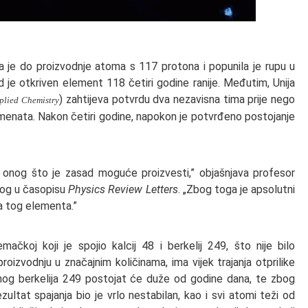
 je do proizvodnje atoma s 117 protona i popunila je rupu u
je otkriven element 118 četiri godine ranije. Međutim, Unija
) zahtijeva potvrdu dva nezavisna tima prije nego
plied Chemistry
menata. Nakon četiri godine, napokon je potvrđeno postojanje
 onog što je zasad moguće proizvesti,” objašnjava profesor
enog u časopisu
Physics Review Letters
. „Zbog toga je apsolutni
ma tog elementa.”
ačkoj koji je spojio kalcij 48 i berkelij 249, što nije bilo
roizvodnju u značajnim količinama, ima vijek trajanja otprilike
nog berkelija 249 postojat će duže od godine dana, te zbog
ultat spajanja bio je vrlo nestabilan, kao i svi atomi teži od