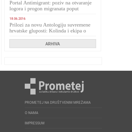
Portal Antimigrant: poziv na otvaranje
logora i progon migranata poput
bijesnih kerova
18.06.2016
Prilozi za novu Antologiju suvremene
hrvatske gluposti: Kolinda i ekipa o
navijačkim huliganima
ARHIVA
PROMETEJ NA DRUŠTVENIM MREŽAMA
O NAMA
IMPRESSUM