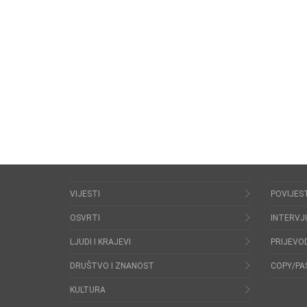
VIJESTI
POVIJES
OSVRTI
INTERVJ
LJUDI I KRAJEVI
PRIJEVOD
DRUŠTVO I ZNANOST
COPY/PA
KULTURA