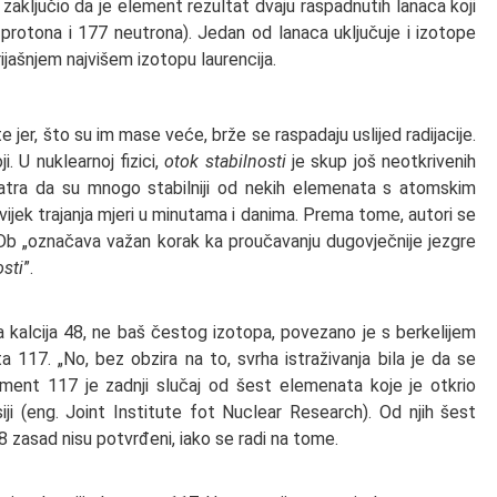
e zaključio da je element rezultat dvaju raspadnutih lanaca koji
rotona i 177 neutrona). Jedan od lanaca uključuje i izotope
ijašnjem najvišem izotopu laurencija.
e jer, što su im mase veće, brže se raspadaju uslijed radijacije.
i. U nuklearnoj fizici,
otok stabilnosti
je skup još neotkrivenih
atra da su mnogo stabilniji od nekih elemenata s atomskim
 vijek trajanja mjeri u minutama i danima. Prema tome, autori se
0Db „označava važan korak ka proučavanju dugovječnije jezgre
osti
”.
 kalcija 48, ne baš čestog izotopa, povezano je s berkelijem
117. „No, bez obzira na to, svrha istraživanja bila je da se
ement 117 je zadnji slučaj od šest elemenata koje je otkrio
usiji (eng. Joint Institute fot Nuclear Research). Od njih šest
8 zasad nisu potvrđeni, iako se radi na tome.