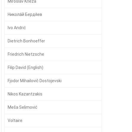
Miroslav Krleža
Никола́й Бердя́ев
Ivo Andrić
Dietrich Bonhoeffer
Friedrich Nietzsche
Filip David (English)
Fjodor Mihailovič Dostojevski
Nikos Kazantzakis
Meša Selimović
Voltaire