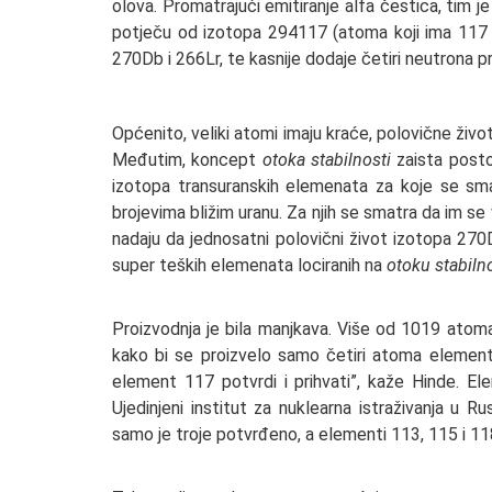
olova. Promatrajući emitiranje alfa čestica, tim j
potječu od izotopa 294117 (atoma koji ima 117 p
270Db i 266Lr, te kasnije dodaje četiri neutrona pr
Općenito, veliki atomi imaju kraće, polovične život
Međutim, koncept
otoka stabilnosti
zaista postoj
izotopa transuranskih elemenata za koje se sm
brojevima bližim uranu. Za njih se smatra da im se
nadaju da jednosatni polovični život izotopa 27
super teških elemenata lociranih na
otoku stabiln
Proizvodnja je bila manjkava. Više od 1019 atoma
kako bi se proizvelo samo četiri atoma elementa 
element 117 potvrdi i prihvati”, kaže Hinde. El
Ujedinjeni institut za nuklearna istraživanja u R
samo je troje potvrđeno, a elementi 113, 115 i 11