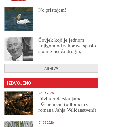
Ne pristajem!
Čovjek koji je jednom
knjigom od zaborava spasio
stotine tisuća drugih,
prokletih i uništenih
ARHIVA
IZDVOJENO
02.08.2026
Divlja rudarska jama
Džehennem (odlomci iz
romana Jahja Veličanstveni)
01.08.2026