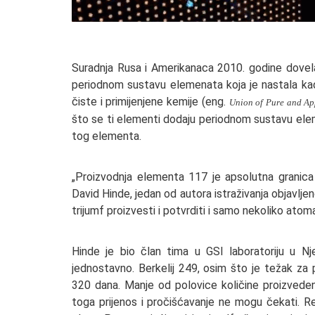
Suradnja Rusa i Amerikanaca 2010. godine dovela
periodnom sustavu elemenata koja je nastala kad 
čiste i primijenjene kemije (eng.
Union of Pure and Ap
što se ti elementi dodaju periodnom sustavu ele
tog elementa.
„Proizvodnja elementa 117 je apsolutna granica
David Hinde, jedan od autora istraživanja objavlj
trijumf proizvesti i potvrditi i samo nekoliko ato
Hinde je bio član tima u GSI laboratoriju u Njem
jednostavno. Berkelij 249, osim što je težak za p
320 dana. Manje od polovice količine proizvede
toga prijenos i pročišćavanje ne mogu čekati. Rez