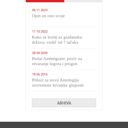
06.11.2023
​Opet on ono svoje
17.10.2022
Kako se boriti za građansku
državu: vodič od 7 tačaka
28.04.2020
Portal Antimigrant: poziv na
otvaranje logora i progon
migranata poput bijesnih kerova
18.06.2016
Prilozi za novu Antologiju
suvremene hrvatske gluposti:
Kolinda i ekipa o navijačkim
huliganima
ARHIVA