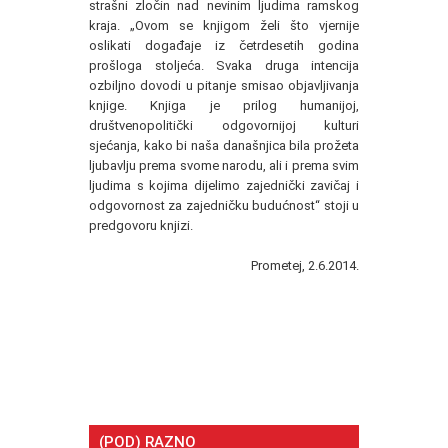
strašni zločin nad nevinim ljudima ramskog
kraja. „Ovom se knjigom želi što vjernije
oslikati događaje iz četrdesetih godina
prošloga stoljeća. Svaka druga intencija
ozbiljno dovodi u pitanje smisao objavljivanja
knjige. Knjiga je prilog humanijoj,
društvenopolitički odgovornijoj kulturi
sjećanja, kako bi naša današnjica bila prožeta
ljubavlju prema svome narodu, ali i prema svim
ljudima s kojima dijelimo zajednički zavičaj i
odgovornost za zajedničku budućnost“ stoji u
predgovoru knjizi.
Prometej, 2.6.2014.
(POD) RAZNO