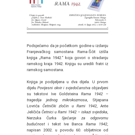
Podsjećamo da je početkom godine u izdanju
Franjevačkog samostana Rama-Šćit izišla
knjiga „Rama 1942.“ koja govori o stradanju
ramskog kraja 1942. Knjigu su uredili fratri iz
ramskog samostana.
Knjiga je podijeljena u dva dijela. U prvom
dijelu
Povijesni okvir i svjedočanstva
objavljeni
su tekstovi Ive Goldsteina
Rama 1942 –
tragedija jednog mikrokozmosa
, Stjepana
Lovrića
Četnički zločin u Rami 1942
, Ante
Jeličića
Četnici u Rami 1942 – iskazi svjedoka
,
Nerzuka Ćurka
Sjećanje za odgovornu
budućnost
i tekst Ive Banca
Rama 1942
,
napisan 2002. u povodu 60. obljetnice od