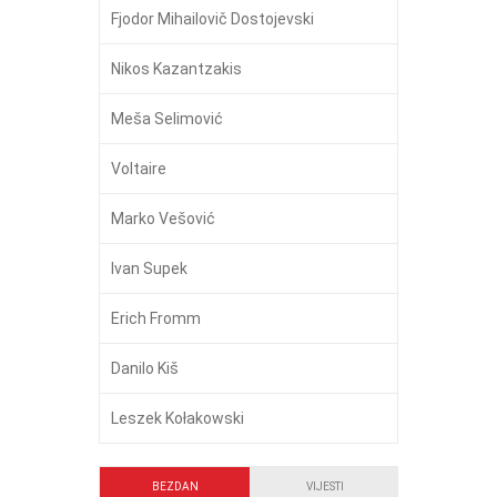
Fjodor Mihailovič Dostojevski
Nikos Kazantzakis
Meša Selimović
Voltaire
Marko Vešović
Ivan Supek
Erich Fromm
Danilo Kiš
Leszek Kołakowski
BEZDAN
VIJESTI