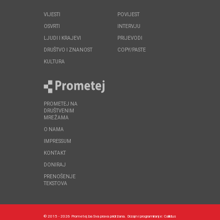
VIJESTI
POVIJEST
OSVRTI
INTERVJU
LJUDI I KRAJEVI
PRIJEVODI
DRUŠTVO I ZNANOST
COPY/PASTE
KULTURA
PROMETEJ NA
DRUŠTVENIM
MREŽAMA
O NAMA
IMPRESSUM
KONTAKT
DONIRAJ
PRENOŠENJE
TEKSTOVA
© 2015 - 2026 Prometej.ba Sva prava pridržana.
Dizajn i programiranje:
Callidus