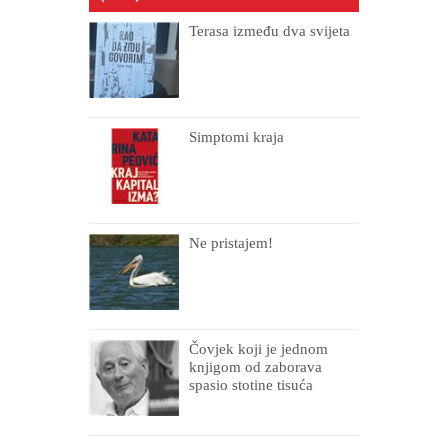
Terasa između dva svijeta
Simptomi kraja
Ne pristajem!
Čovjek koji je jednom
knjigom od zaborava
spasio stotine tisuća
drugih, prokletih i
uništenih