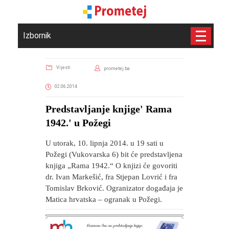
Izbornik
Vijesti
prometej.ba
02.06.2014
Predstavljanje knjige' Rama
1942.' u Požegi
U utorak, 10. lipnja 2014. u 19 sati u
Požegi (Vukovarska 6) bit će predstavljena
knjiga „Rama 1942.“ O knjizi će govoriti
dr. Ivan Markešić, fra Stjepan Lovrić i fra
Tomislav Brković. Ogranizator događaja je
Matica hrvatska – ogranak u Požegi.