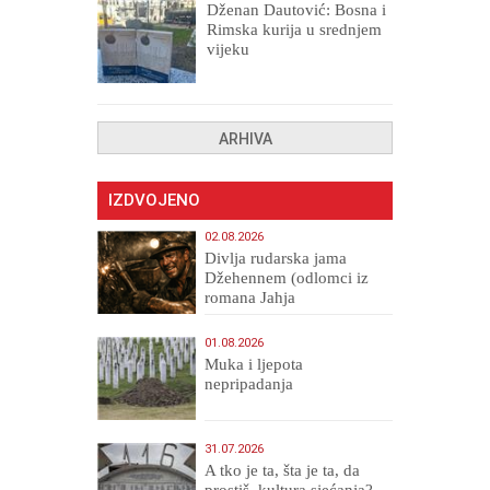
Dženan Dautović: Bosna i
Rimska kurija u srednjem
vijeku
ARHIVA
IZDVOJENO
02.08.2026
Divlja rudarska jama
Džehennem (odlomci iz
romana Jahja
Veličanstveni)
01.08.2026
Muka i ljepota
nepripadanja
31.07.2026
A tko je ta, šta je ta, da
prostiš, kultura sjećanja?