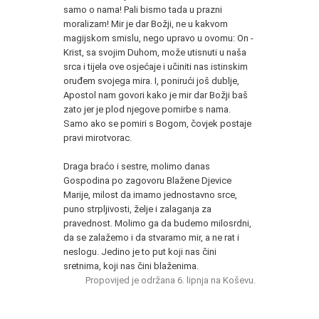
samo o nama! Pali bismo tada u prazni
moralizam! Mir je dar Božji, ne u kakvom
magijskom smislu, nego upravo u ovomu: On -
Krist, sa svojim Duhom, može utisnuti u naša
srca i tijela ove osjećaje i učiniti nas istinskim
oruđem svojega mira. I, ponirući još dublje,
Apostol nam govori kako je mir dar Božji baš
zato jer je plod njegove pomirbe s nama.
Samo ako se pomiri s Bogom, čovjek postaje
pravi mirotvorac.
Draga braćo i sestre, molimo danas
Gospodina po zagovoru Blažene Djevice
Marije, milost da imamo jednostavno srce,
puno strpljivosti, želje i zalaganja za
pravednost. Molimo ga da budemo milosrdni,
da se zalažemo i da stvaramo mir, a ne rat i
neslogu. Jedino je to put koji nas čini
sretnima, koji nas čini blaženima.
Propovijed je održana 6. lipnja na Koševu.