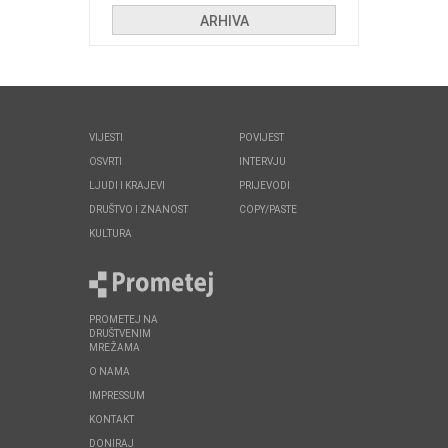
ARHIVA
VIJESTI
POVIJEST
OSVRTI
INTERVJU
LJUDI I KRAJEVI
PRIJEVODI
DRUŠTVO I ZNANOST
COPY/PASTE
KULTURA
PROMETEJ NA
DRUŠTVENIM
MREŽAMA
O NAMA
IMPRESSUM
KONTAKT
DONIRAJ