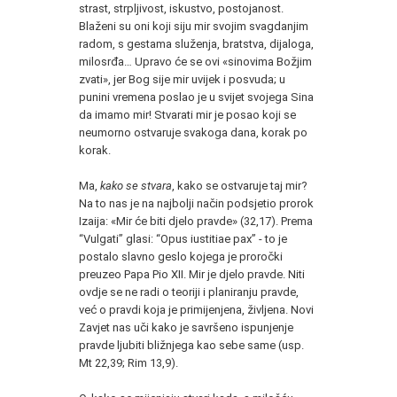
strast, strpljivost, iskustvo, postojanost.
Blaženi su oni koji siju mir svojim svagdanjim
radom, s gestama služenja, bratstva, dijaloga,
milosrđa… Upravo će se ovi «sinovima Božjim
zvati», jer Bog sije mir uvijek i posvuda; u
punini vremena poslao je u svijet svojega Sina
da imamo mir! Stvarati mir je posao koji se
neumorno ostvaruje svakoga dana, korak po
korak.
Ma,
kako se stvara
, kako se ostvaruje taj mir?
Na to nas je na najbolji način podsjetio prorok
Izaija: «Mir će biti djelo pravde» (32,17). Prema
“Vulgati” glasi: “Opus iustitiae pax” - to je
postalo slavno geslo kojega je proročki
preuzeo Papa Pio XII. Mir je djelo pravde. Niti
ovdje se ne radi o teoriji i planiranju pravde,
već o pravdi koja je primijenjena, življena. Novi
Zavjet nas uči kako je savršeno ispunjenje
pravde ljubiti bližnjega kao sebe same (usp.
Mt 22,39; Rim 13,9).