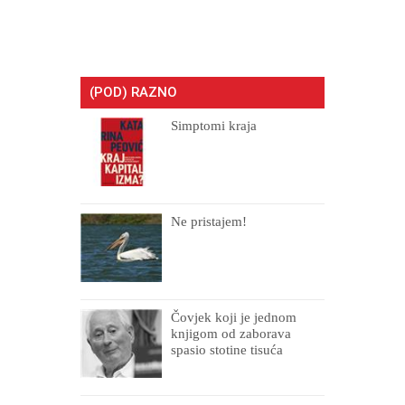
(POD) RAZNO
Simptomi kraja
Ne pristajem!
Čovjek koji je jednom
knjigom od zaborava
spasio stotine tisuća
drugih, prokletih i
uništenih