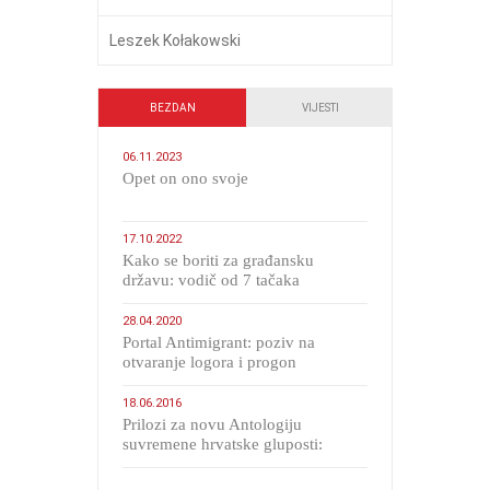
Leszek Kołakowski
BEZDAN
VIJESTI
06.11.2023
​Opet on ono svoje
17.10.2022
Kako se boriti za građansku
državu: vodič od 7 tačaka
28.04.2020
Portal Antimigrant: poziv na
otvaranje logora i progon
migranata poput bijesnih kerova
18.06.2016
Prilozi za novu Antologiju
suvremene hrvatske gluposti:
Kolinda i ekipa o navijačkim
huliganima