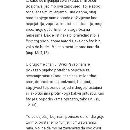
O, kako se mijenjaju stvari kada, s milošću
Božjom, slijedimo ovu zapovijed. To je zbog
toga jer se mi mijenjamo! Ona osoba, onaj
narod kojega sam dosada doživljavao kao
neprijatelja, zapravo ima isto lice kao i ja, moje
srce, moju dušu. Imamo istoga Oca na
nebesima. Dakle, istinska bi pravednost bila
činiti toj osobi, tome narodu, sve ono što bih
volio da bude učinjeno meni i mome narodu
(usp. Mt 7,12).
U drugome čitanju, Sveti Pavao nam je
pokazao prijeko potrebne osjećaje za
stvaranje mira: «Zaodjenite se u milosrdno
srce, dobrostivost, poniznost, blagost,
strpljivost te podnosite jedni druge praštajući
si, ako tko ima protiv koga kakvu pritužbu! Kao
što je Gospodin vama oprostio, tako i vi!» (3,
12-13).
To su osjećaji koji nam pomažu da, ondje gdje
živimo, postanemo “umjetnici” u stvaranju
mira. No, ne dajmo se zavaravati da ovo ovisi