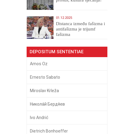
01.12.2025
Distanca između fašizma i
antifašizma je trijumf
fašizma
DEPOSITUM SENTENTIAE
Amos Oz
Ernesto Sabato
Miroslav Krleža
Никола́й Бердя́ев
Ivo Andrić
Dietrich Bonhoeffer