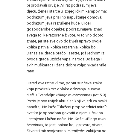
bi prodavali oružje. Ali rat podrazumijeva
djecu, žene i starce u izbjegličkim kampovima;
podrazumijeva prisilno napuštanje domova;
podrazumijeva razrušene kuće, ulice i
gospodarske objekte; podrazumijeva iznad
svega tolike razorene živote. Vi to vrlo dobro
znate, jer ste sve ovo doživjeli upravo ovdje:
kolika patnja, kolika razaranja, kolika bol!
Danas se, draga braćo i sestre, još jednom iz
ovoga grada uzdiže vapaj naroda Božjega i
svih muškaraca i žena dobre volje: nikada više
rata!
Usred ove ratne klime, poput sunčeve zrake
koja prodire kroz oblake odzvanja Isusova
riječ u Evanđelju: «
Blago mirotvorcima
» (Mt 5,9).
Poziv je ovo uvijek aktualan koji vrijedi za svaki
naraštaj. Ne kaže “Blaženi propovjednici mira”:
svatko je sposoban govoriti o njemu, čak na
licemjeran i lažan način. Ne. Kaže: «Blago
miro-
tvorcima
», to jest, onima koji ga tvore, stvaraju.
Stvarati mir svojevrsno je
umijeće:
zahtijeva se