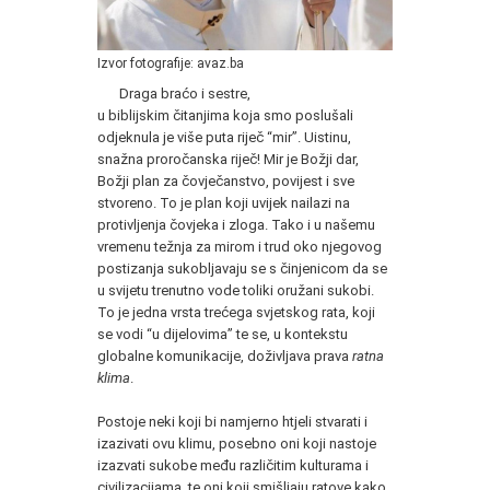
Izvor fotografije: avaz.ba
Draga braćo i sestre,
u biblijskim čitanjima koja smo poslušali
odjeknula je više puta riječ “mir”. Uistinu,
snažna proročanska riječ! Mir je Božji dar,
Božji plan za čovječanstvo, povijest i sve
stvoreno. To je plan koji uvijek nailazi na
protivljenja čovjeka i zloga. Tako i u našemu
vremenu težnja za mirom i trud oko njegovog
postizanja sukobljavaju se s činjenicom da se
u svijetu trenutno vode toliki oružani sukobi.
To je jedna vrsta trećega svjetskog rata, koji
se vodi “u dijelovima” te se, u kontekstu
globalne komunikacije, doživljava prava
ratna
klima
.
Postoje neki koji bi namjerno htjeli stvarati i
izazivati ovu klimu, posebno oni koji nastoje
izazvati sukobe među različitim kulturama i
civilizacijama, te oni koji smišljaju ratove kako