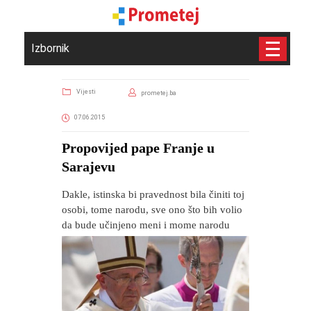
Izbornik
Vijesti
prometej.ba
07.06.2015
Propovijed pape Franje u
Sarajevu
Dakle, istinska bi pravednost bila činiti toj
osobi, tome narodu, sve ono što bih volio
da bude učinjeno meni i mome narodu