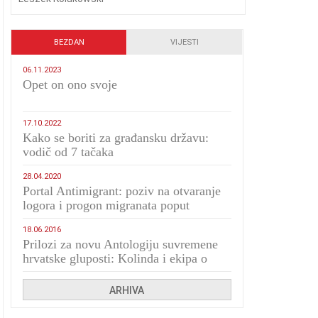
BEZDAN
VIJESTI
06.11.2023
​Opet on ono svoje
17.10.2022
Kako se boriti za građansku državu:
vodič od 7 tačaka
28.04.2020
Portal Antimigrant: poziv na otvaranje
logora i progon migranata poput
bijesnih kerova
18.06.2016
Prilozi za novu Antologiju suvremene
hrvatske gluposti: Kolinda i ekipa o
navijačkim huliganima
ARHIVA