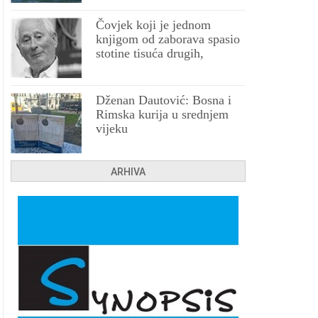
Čovjek koji je jednom
knjigom od zaborava spasio
stotine tisuća drugih,
prokletih i uništenih
Dženan Dautović: Bosna i
Rimska kurija u srednjem
vijeku
ARHIVA