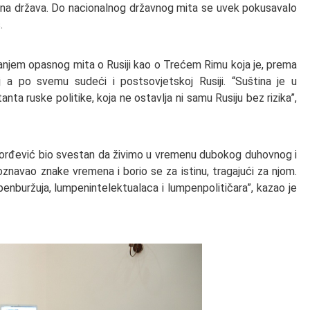
realna država. Do nacionalnog državnog mita se uvek pokusavalo
.
anjem opasnog mita o Rusiji kao o Trećem Rimu koja je, prema
oj a po svemu sudeći i postsovjetskoj Rusiji. “Suština je u
tanta ruske politike, koja ne ostavlja ni samu Rusiju bez rizika”,
Đorđević bio svestan da živimo u vremenu dubokog duhovnog i
znavao znake vremena i borio se za istinu, tragajući za njom.
enburžuja, lumpenintelektualaca i lumpenpolitičara”, kazao je