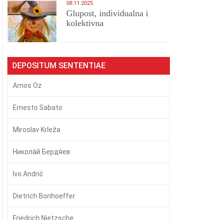
08.11.2025
Glupost, individualna i
kolektivna
DEPOSITUM SENTENTIAE
Amos Oz
Ernesto Sabato
Miroslav Krleža
Никола́й Бердя́ев
Ivo Andrić
Dietrich Bonhoeffer
Friedrich Nietzsche