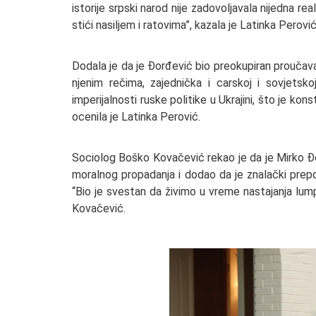
istorije srpski narod nije zadovoljavala nijedna 
stići nasiljem i ratovima”, kazala je Latinka Perović
Dodala je da je Đorđević bio preokupiran proučav
njenim rečima, zajednička i carskoj i sovjetsk
imperijalnosti ruske politike u Ukrajini, što je kons
ocenila je Latinka Perović.
Sociolog Boško Kovačević rekao je da je Mirko 
moralnog propadanja i dodao da je znalački prepo
“Bio je svestan da živimo u vreme nastajanja lump
Kovačević.