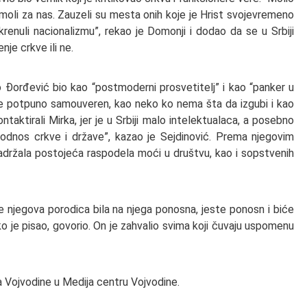
a moli za nas. Zauzeli su mesta onih koje je Hrist svojevremeno
renuli nacionalizmu”, rekao je Domonji i dodao da se u Srbiji
je crkve ili ne.
o Đorđević bio kao “postmoderni prosvetitelj” i kao “panker u
io je potpuno samouveren, kao neko ko nema šta da izgubi i kao
taktirali Mirka, jer je u Srbiji malo intelektualaca, a posebno
ju odnos crkve i države”, kazao je Sejdinović. Prema njegovim
e zadržala postojeća raspodela moći u društvu, kao i sopstvenih
e njegova porodica bila na njega ponosna, jeste ponosn i biće
ko je pisao, govorio. On je zahvalio svima koji čuvaju uspomenu
a Vojvodine u Medija centru Vojvodine.