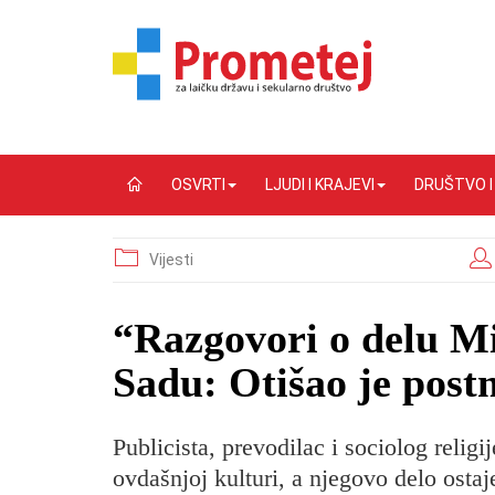
OSVRTI
LJUDI I KRAJEVI
DRUŠTVO 
Vijesti
“Razgovori o delu M
Sadu: Otišao je pos
Publicista, prevodilac i sociolog relig
ovdašnjoj kulturi, a njegovo delo osta