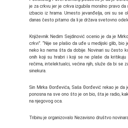
je za crkvu jer je crkva izgubila moralno pravo d
izbacio iz hrama. Umesto jevanđelja, oni su se ok
danas često pitamo da li je država svetovno odelen
Književnik Nedim Sejdinović ocenio je da je Mirk
crkvi”. “Nije se plašio da uđe u medijski glib, b
neko ko nema šta da dobije. Novinari su često kon
onih koji su hrabri i koji se ne plaše da kritiku
rečima, intelektualci, većina njih, služe da bi s
sinekura.
Sin Mirka Đorđevića, Saša Đorđević rekao je da j
ponosna na sve ono što je on bio, šta je radio, ka
na njegovog oca.
Tribinu je organizovalo Nezavisno društvo novinar