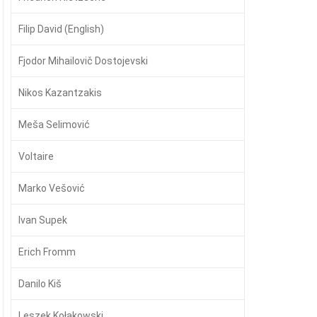
Filip David (English)
Fjodor Mihailovič Dostojevski
Nikos Kazantzakis
Meša Selimović
Voltaire
Marko Vešović
Ivan Supek
Erich Fromm
Danilo Kiš
Leszek Kołakowski