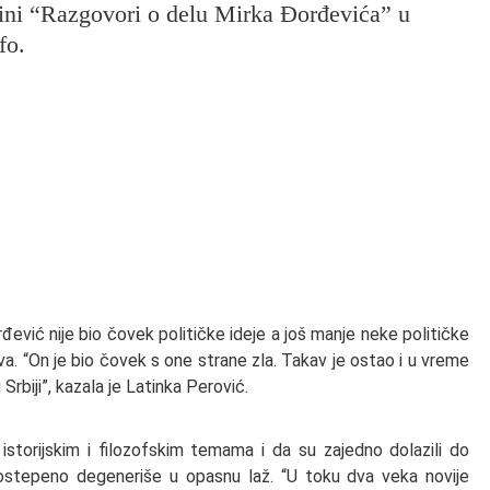
bini “Razgovori o delu Mirka Đorđevića” u
fo.
đević nije bio čovek političke ideje a još manje neke političke
a. “On je bio čovek s one strane zla. Takav je ostao i u vreme
u Srbiji”, kazala je Latinka Perović.
storijskim i filozofskim temama i da su zajedno dolazili do
 postepeno degeneriše u opasnu laž. “U toku dva veka novije