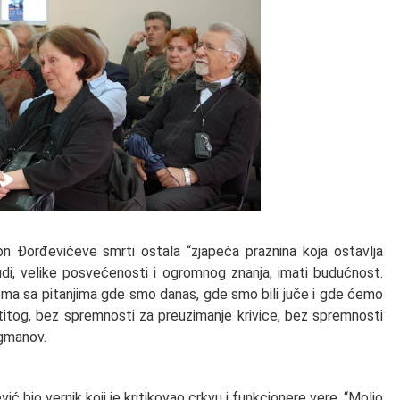
n Đorđevićeve smrti ostala “zjapeća praznina koja ostavlja
judi, velike posvećenosti i ogromnog znanja, imati budućnost.
oblema sa pitanjima gde smo danas, gde smo bili juče i gde ćemo
lastitog, bez spremnosti za preuzimanje krivice, bez spremnosti
igmanov.
ć bio vernik koji je kritikovao crkvu i funkcionere vere. “Molio