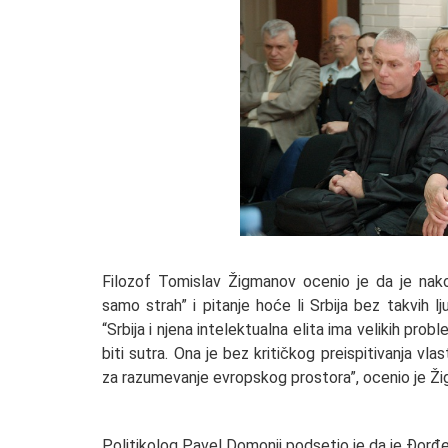
Filozof Tomislav Žigmanov ocenio je da je nako
samo strah” i pitanje hoće li Srbija bez takvih l
“Srbija i njena intelektualna elita ima velikih pr
biti sutra. Ona je bez kritičkog preispitivanja v
za razumevanje evropskog prostora”, ocenio je Ž
Politikolog Pavel Domonji podsetio je da je Đorđevi