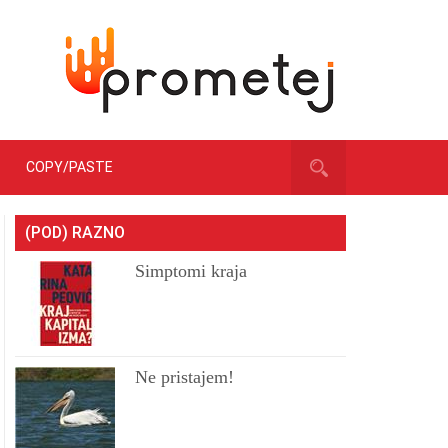
COPY/PASTE
(POD) RAZNO
Simptomi kraja
Ne pristajem!