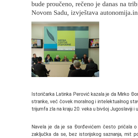
bude proučeno, rečeno je danas na tri
Novom Sadu, izvještava autonomija.in
Istoričarka Latinka Perović kazala je da Mirko Đor
stranke, već čovek moralnog i intelektualnog stav
trijumfa zla na kraju 20. veka u bivšoj Jugoslaviji i 
Navela je da je sa Đorđevićem često pričala o i
zaključka da se, bez istorijskog saznanja, mit