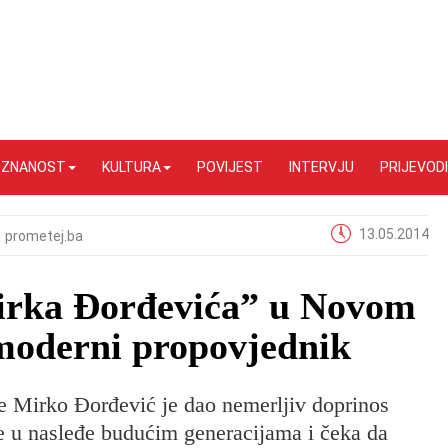
I ZNANOST
KULTURA
POVIJEST
INTERVJU
PRIJEVODI
13.05.2014
prometej.ba
irka Đorđevića” u Novom
tmoderni propovjednik
ije Mirko Đorđević je dao nemerljiv doprinos
je u nasleđe budućim generacijama i čeka da