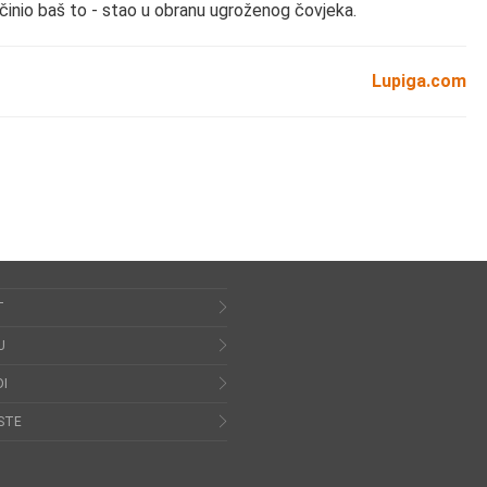
činio baš to - stao u obranu ugroženog čovjeka.
Lupiga.com
T
U
I
STE