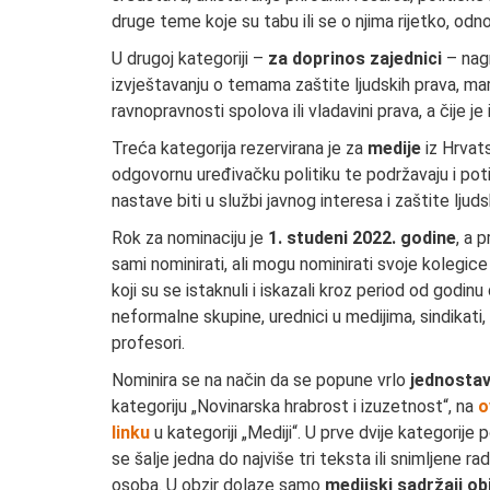
druge teme koje su tabu ili se o njima rijetko, od
U drugoj kategoriji –
za doprinos zajednici
– nagr
izvještavanju o temama zaštite ljudskih prava, mar
ravnopravnosti spolova ili vladavini prava, a čije j
Treća kategorija rezervirana je za
medije
iz Hrvat
odgovornu uređivačku politiku te podržavaju i poti
nastave biti u službi javnog interesa i zaštite ljuds
Rok za nominaciju je
1. studeni 2022. godine
, a 
sami nominirati, ali mogu nominirati svoje kolegice
koji su se istaknuli i iskazali kroz period od godi
neformalne skupine, urednici u medijima, sindikati
profesori.
Nominira se na način da se popune vrlo
jednostav
kategoriju „Novinarska hrabrost i izuzetnost“, na
o
linku
u kategoriji „Mediji“. U prve dvije kategorije
se šalje jedna do najviše tri teksta ili snimljene ra
osoba. U obzir dolaze samo
medijski sadržaji obj