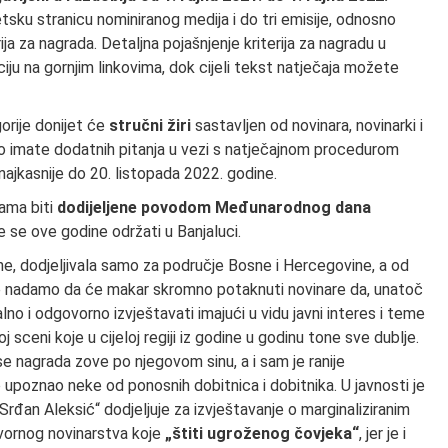
rnetsku stranicu nominiranog medija i do tri emisije, odnosno
rija za nagrada. Detaljna pojašnjenje kriterija za nagradu u
iju na gornjim linkovima, dok cijeli tekst natječaja možete
orije donijet će
stručni žiri
sastavljen od novinara, novinarki i
liko imate dodatnih pitanja u vezi s natječajnom procedurom
ajkasnije do 20. listopada 2022. godine.
cama biti
dodijeljene povodom Međunarodnog dana
e se ove godine održati u Banjaluci.
e, dodjeljivala samo za područje Bosne i Hercegovine, a od
se nadamo da će makar skromno potaknuti novinare da, unatoč
no i odgovorno izvještavati imajući u vidu javni interes i teme
j sceni koje u cijeloj regiji iz godine u godinu tone sve dublje.
e nagrada zove po njegovom sinu, a i sam je ranije
poznao neke od ponosnih dobitnica i dobitnika. U javnosti je
rđan Aleksić“ dodjeljuje za izvještavanje o marginaliziranim
vornog novinarstva koje
„štiti ugroženog čovjeka“
, jer je i