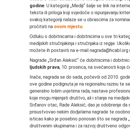
godine
. U kategoriji „Mediji“ šalje se link na inte
teksta ili priloga koji svjedoče o ispunjavanju krite
svakoj kategoriji nalaze se u obrascima za nominac
pročitati na
ovom mjestu
.
Odluku o dobitnicama i dobitnicima u sve tri kateg
medijskih stručnjakinja i stručnjaka iz regije. Uko
možete ih postaviti na e-mail nagrada@hcabl.org n
Nagrade „Srđan Aleksić“ će dobitnicima i dobitni
ljudskih prava
, 10. prosinca, na svečanosti koja ć
Inače, nagrada se do sada, počevši od 2010. godin
ove godine podignuta je na regionalnu razinu te 
generalno lošim uvjetima rada, nastave profesional
koje mogu mijenjati društvo, ali i stanje na medijsko
Srđanov otac, Rade Aleksić, dao je odobrenje da s
prisustvovao nekim dodjelama nagrade te osobno u
isticao kako je posebno ponosan što se nagrada „S
društvenim skupinama i za razvoj društveno odgo