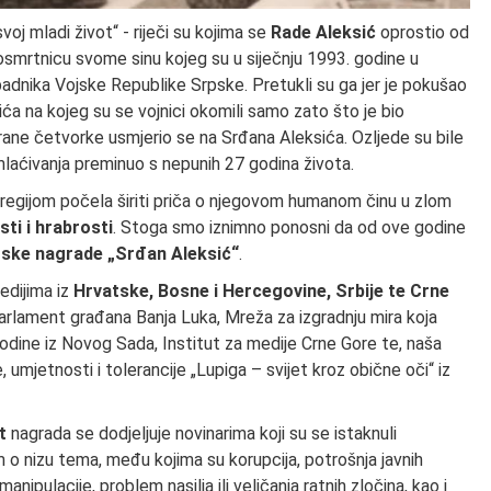
voj mladi život“ - riječi su kojima se
Rade Aleksić
oprostio od
 osmrtnicu svome sinu kojeg su u siječnju 1993. godine u
padnika Vojske Republike Srpske. Pretukli su ga jer je pokušao
ća na kojeg su se vojnici okomili samo zato što je bio
mirane četvorke usmjerio se na Srđana Aleksića. Ozljede su bile
laćivanja preminuo s nepunih 27 godina života.
 regijom počela širiti priča o njegovom humanom činu u zlom
sti i hrabrosti
. Stoga smo iznimno ponosni da od ove godine
rske nagrade „Srđan Aleksić“
.
edijima iz
Hrvatske, Bosne i Hercegovine, Srbije te Crne
i parlament građana Banja Luka, Mreža za izgradnju mira koja
vodine iz Novog Sada, Institut za medije Crne Gore te, naša
umjetnosti i tolerancije „Lupiga – svijet kroz obične oči“ iz
t
nagrada se dodjeljuje novinarima koji su se istaknuli
m o nizu tema, među kojima su korupcija, potrošnja javnih
anipulacije, problem nasilja ili veličanja ratnih zločina, kao i