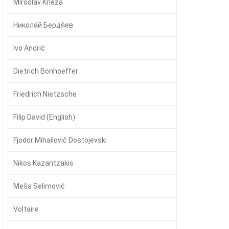
Miroslav Krleža
Никола́й Бердя́ев
Ivo Andrić
Dietrich Bonhoeffer
Friedrich Nietzsche
Filip David (English)
Fjodor Mihailovič Dostojevski
Nikos Kazantzakis
Meša Selimović
Voltaire