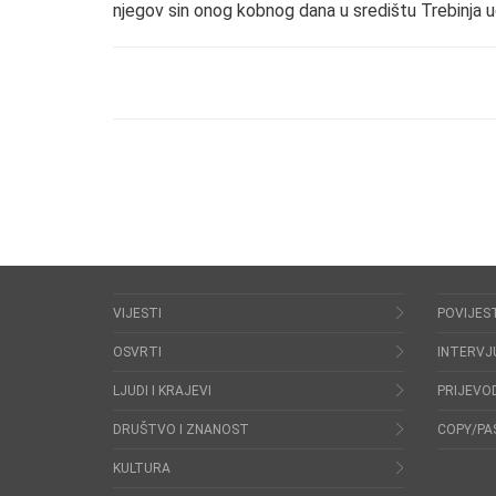
njegov sin onog kobnog dana u središtu Trebinja u
VIJESTI
POVIJES
OSVRTI
INTERVJ
LJUDI I KRAJEVI
PRIJEVOD
DRUŠTVO I ZNANOST
COPY/PA
KULTURA