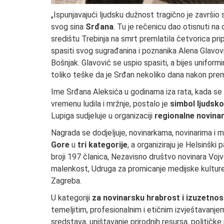
„Ispunjavajući ljudsku dužnost tragično je završio s
svog sina
Srđana
. Tu je rečenicu dao otisnuti na
središtu Trebinja na smrt premlatila četvorica pri
spasiti svog sugrađanina i poznanika Alena Glavovi
Bošnjak. Glavović se uspio spasiti, a bijes unifor
toliko teške da je Srđan nekoliko dana nakon prem
Ime Srđana Aleksića u godinama iza rata, kada se
vremenu ludila i mržnje, postalo je
simbol ljudsko
Lupiga sudjeluje u organizaciji
regionalne novina
Nagrada se dodjeljuje, novinarkama, novinarima i m
Gore
u
tri kategorije
, a organiziraju je Helsinšk
broji 197 članica, Nezavisno društvo novinara Voj
malenkost, Udruga za promicanje medijske kulture, 
Zagreba.
U kategoriji
za novinarsku hrabrost i izuzetnos
temeljitim, profesionalnim i etičnim izvještavanje
sredstava, uništavanje prirodnih resursa, političke m