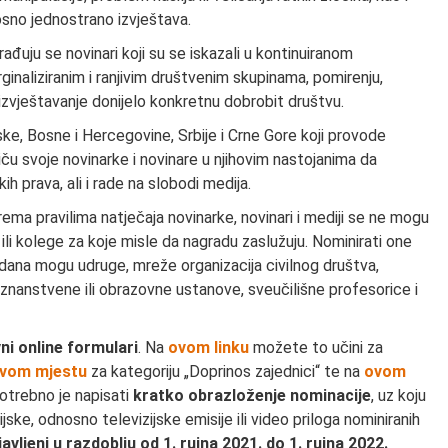
nosno jednostrano izvještava.
ađuju se novinari koji su se iskazali u kontinuiranom
ginaliziranim i ranjivim društvenim skupinama, pomirenju,
e izvještavanje donijelo konkretnu dobrobit društvu.
ske, Bosne i Hercegovine, Srbije i Crne Gore koji provode
ču svoje novinarke i novinare u njihovim nastojanima da
kih prava, ali i rade na slobodi medija.
prema pravilima natječaja novinarke, novinari i mediji se ne mogu
 ili kolege za koje misle da nagradu zaslužuju. Nominirati one
nu dana mogu udruge, mreže organizacija civilnog društva,
, znanstvene ili obrazovne ustanove, sveučilišne profesorice i
ni online formulari
. Na
ovom linku
možete to učini za
vom mjestu
za kategoriju „Doprinos zajednici“ te na
ovom
 potrebno je napisati
kratko obrazloženje nominacije
, uz koju
dijske, odnosno televizijske emisije ili video priloga nominiranih
avljeni u razdoblju od 1. rujna 2021. do 1. rujna 2022.