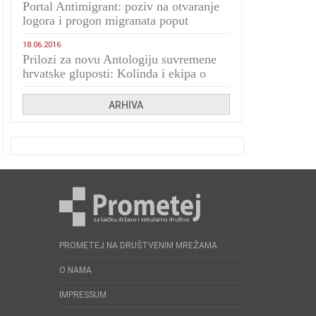
Portal Antimigrant: poziv na otvaranje
logora i progon migranata poput
bijesnih kerova
18.06.2016
Prilozi za novu Antologiju suvremene
hrvatske gluposti: Kolinda i ekipa o
navijačkim huliganima
ARHIVA
PROMETEJ NA DRUŠTVENIM MREŽAMA
O NAMA
IMPRESSUM