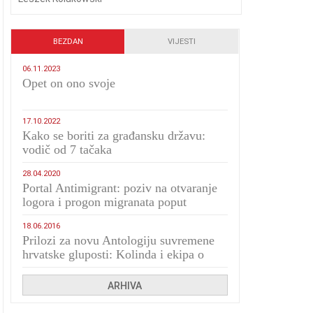
BEZDAN
VIJESTI
06.11.2023
​Opet on ono svoje
17.10.2022
Kako se boriti za građansku državu:
vodič od 7 tačaka
28.04.2020
Portal Antimigrant: poziv na otvaranje
logora i progon migranata poput
bijesnih kerova
18.06.2016
Prilozi za novu Antologiju suvremene
hrvatske gluposti: Kolinda i ekipa o
navijačkim huliganima
ARHIVA