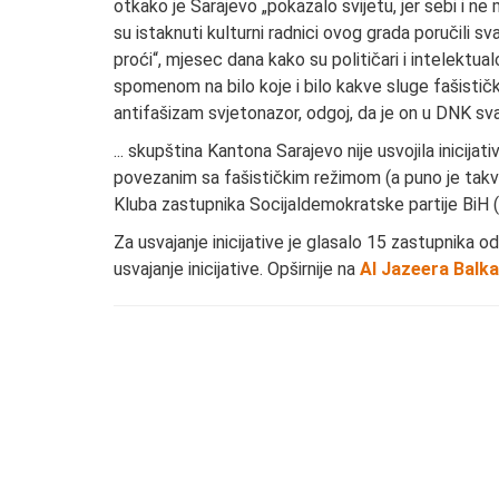
otkako je Sarajevo „pokazalo svijetu, jer sebi i ne
su istaknuti kulturni radnici ovog grada poručili
proći“, mjesec dana kako su političari i intelektual
spomenom na bilo koje i bilo kakve sluge fašistič
antifašizam svjetonazor, odgoj, da je on u DNK svak
... skupština Kantona Sarajevo nije usvojila inicija
povezanim sa fašističkim režimom (a puno je takvi
Kluba zastupnika Socijaldemokratske partije BiH 
Za usvajanje inicijative je glasalo 15 zastupnika od
usvajanje inicijative. Opširnije na
Al Jazeera Balk