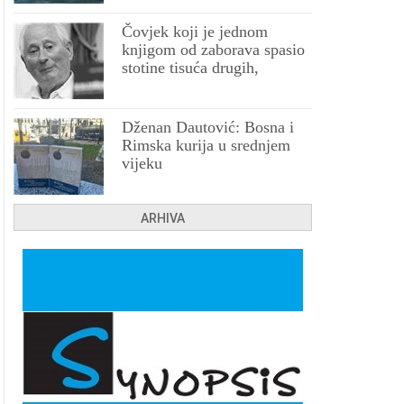
Čovjek koji je jednom
knjigom od zaborava spasio
stotine tisuća drugih,
prokletih i uništenih
Dženan Dautović: Bosna i
Rimska kurija u srednjem
vijeku
ARHIVA