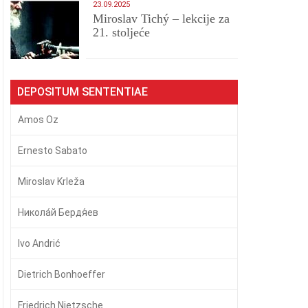
23.09.2025
Miroslav Tichý – lekcije za
21. stoljeće
DEPOSITUM SENTENTIAE
Amos Oz
Ernesto Sabato
Miroslav Krleža
Никола́й Бердя́ев
Ivo Andrić
Dietrich Bonhoeffer
Friedrich Nietzsche