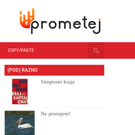
COPY/PASTE
(POD) RAZNO
Simptomi kraja
Ne pristajem!