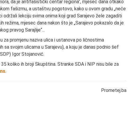
 mora, da je antifašistički centar regiona“, mjesec dana otkako
 svakom fašizmu, a ustaštvu pogotovo, kako u ovom gradu „neće
ci održali lekciju svima onima koji grad Sarajevo žele zagaditi
kih režima, mjesec dana nakon što je „Sarajevo pokazalo da je
og pravog Sarajlije“...
tivu za promjenu naziva ulica i ustanova po ličnostima
h sa svojim ulicama u Sarajevu), a koju je danas podnio šef
(SDP) Igor Stojanović.
 35 koliko ih broji Skupština. Stranke SDA i NIP nisu bile za
ans
.
Prometej.ba