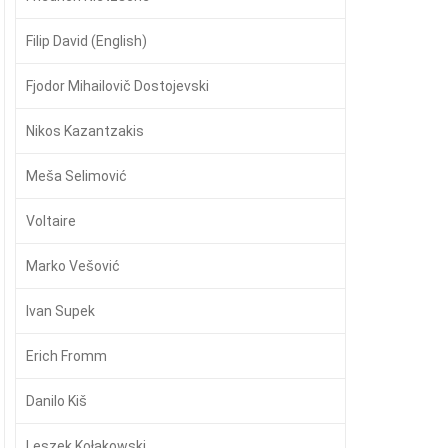
Filip David (English)
Fjodor Mihailovič Dostojevski
Nikos Kazantzakis
Meša Selimović
Voltaire
Marko Vešović
Ivan Supek
Erich Fromm
Danilo Kiš
Leszek Kołakowski