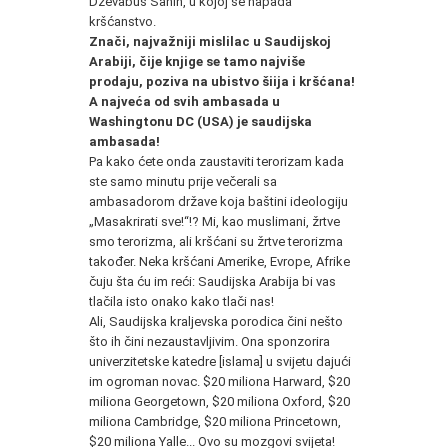
Dževabus Sahih, u kojoj se napada
kršćanstvo.
Znači, najvažniji mislilac u Saudijskoj
Arabiji, čije knjige se tamo najviše
prodaju, poziva na ubistvo šiija i kršćana!
A najveća od svih ambasada u
Washingtonu DC (USA) je saudijska
ambasada!
Pa kako ćete onda zaustaviti terorizam kada
ste samo minutu prije večerali sa
ambasadorom države koja baštini ideologiju
„Masakrirati sve!“!? Mi, kao muslimani, žrtve
smo terorizma, ali kršćani su žrtve terorizma
također. Neka kršćani Amerike, Evrope, Afrike
čuju šta ću im reći: Saudijska Arabija bi vas
tlačila isto onako kako tlači nas!
Ali, Saudijska kraljevska porodica čini nešto
što ih čini nezaustavljivim. Ona sponzorira
univerzitetske katedre [islama] u svijetu dajući
im ogroman novac. $20 miliona Harward, $20
miliona Georgetown, $20 miliona Oxford, $20
miliona Cambridge, $20 miliona Princetown,
$20 miliona Yalle... Ovo su mozgovi svijeta!