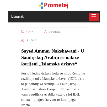
Izbornik
Vijesti
prometej.ba
19.11.2014
Sayed Ammar Nakshawani - U
Saudijskoj Arabiji se nalaze
korijeni „Islamske države“
Postoji jedna država koja se ni po čemu ne
razlikuje od „Islamske države“ (IDIL-a), a
to je Saudijska Arabija. U Saudijskoj
Arabiji se nalaze korijeni IDIL-a. Kada
vam Saudijska Arabija kaže da joj IDIL
smeta – pitajte: šta vam to kod njega
smeta?