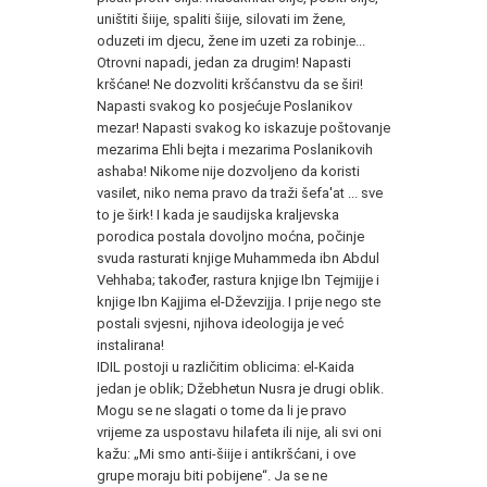
uništiti šiije, spaliti šiije, silovati im žene,
oduzeti im djecu, žene im uzeti za robinje...
Otrovni napadi, jedan za drugim! Napasti
kršćane! Ne dozvoliti kršćanstvu da se širi!
Napasti svakog ko posjećuje Poslanikov
mezar! Napasti svakog ko iskazuje poštovanje
mezarima Ehli bejta i mezarima Poslanikovih
ashaba! Nikome nije dozvoljeno da koristi
vasilet, niko nema pravo da traži šefa'at ... sve
to je širk! I kada je saudijska kraljevska
porodica postala dovoljno moćna, počinje
svuda rasturati knjige Muhammeda ibn Abdul
Vehhaba; također, rastura knjige Ibn Tejmijje i
knjige Ibn Kajjima el-Dževzijja. I prije nego ste
postali svjesni, njihova ideologija je već
instalirana!
IDIL postoji u različitim oblicima: el-Kaida
jedan je oblik; Džebhetun Nusra je drugi oblik.
Mogu se ne slagati o tome da li je pravo
vrijeme za uspostavu hilafeta ili nije, ali svi oni
kažu: „Mi smo anti-šiije i antikršćani, i ove
grupe moraju biti pobijene“. Ja se ne