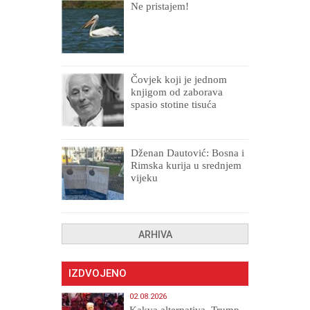
Ne pristajem!
Čovjek koji je jednom
knjigom od zaborava
spasio stotine tisuća
drugih, prokletih i
uništenih
Dženan Dautović: Bosna i
Rimska kurija u srednjem
vijeku
ARHIVA
IZDVOJENO
02.08.2026