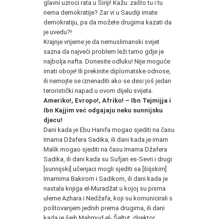
glavni uzroci rata u Siriji! Kažu: zašto tu i tu
nema demokratije? Zar vi u Saudiji imate
demokratiju, pa da možete drugima kazati da
je uvedu?!
Krajnje vrijeme je da nemuslimanski svijet
sazna da najveći problem leži tamo gdje je
najbolja nafta. Donesite odluku! Nije moguće
imati oboje! Ili prekinite diplomatske odnose,
ili nemojte se iznenaditi ako se desi još jedan
teroristički napad u ovom dijelu svijeta.
Ameriko!, Evropo!, Afriko! – Ibn Tejmijja i
Ibn Kajjim već odgajaju neku sunnijsku
djecu!
Dani kada je Ebu Hanifa mogao sjediti na času
Imama Džafera Sadika, ili dani kada je imam
Malik mogao sjediti na času Imama Džafera
Sadika, ili dani kada su Sufjan es-Sevri i drugi
[sunnijski] učenjaci mogli sjediti sa [šiijskim]
Imamima Bakirom i Sadikom, ili dani kada je
nastala knjiga el-Muradžat u kojoj su pisma
uleme Azhara i Nedžafa, koji su komunicirali s
poštovanjem jednih prema drugima, ili dani
kada je šejh Mahmud el- Šeltut, direktor