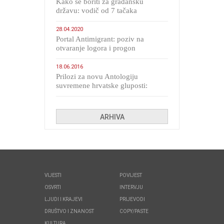
Kako se boriti za građansku
državu: vodič od 7 tačaka
28.04.2020
Portal Antimigrant: poziv na
otvaranje logora i progon
migranata poput bijesnih kerova
18.06.2016
Prilozi za novu Antologiju
suvremene hrvatske gluposti:
Kolinda i ekipa o navijačkim
huliganima
ARHIVA
VIJESTI
POVIJEST
OSVRTI
INTERVJU
LJUDI I KRAJEVI
PRIJEVODI
DRUŠTVO I ZNANOST
COPY/PASTE
KULTURA