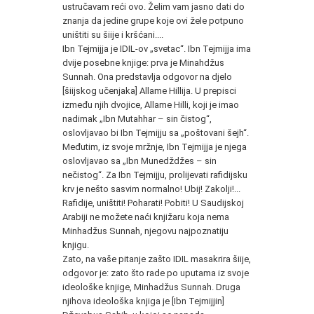
ustručavam reći ovo. Želim vam jasno dati do
znanja da jedine grupe koje ovi žele potpuno
uništiti su šiije i kršćani....
Ibn Tejmijja je IDIL-ov „svetac“. Ibn Tejmijja ima
dvije posebne knjige: prva je Minahdžus
Sunnah. Ona predstavlja odgovor na djelo
[šiijskog učenjaka] Allame Hillija. U prepisci
između njih dvojice, Allame Hilli, koji je imao
nadimak „Ibn Mutahhar – sin čistog“,
oslovljavao bi Ibn Tejmijju sa „poštovani šejh“.
Međutim, iz svoje mržnje, Ibn Tejmijja je njega
oslovljavao sa „Ibn Munedždžes – sin
nečistog“. Za Ibn Tejmijju, prolijevati rafidijsku
krv je nešto sasvim normalno! Ubij! Zakolji!...
Rafidije, uništiti! Poharati! Pobiti! U Saudijskoj
Arabiji ne možete naći knjižaru koja nema
Minhadžus Sunnah, njegovu najpoznatiju
knjigu.
Zato, na vaše pitanje zašto IDIL masakrira šiije,
odgovor je: zato što rade po uputama iz svoje
ideološke knjige, Minhadžus Sunnah. Druga
njihova ideološka knjiga je [Ibn Tejmijjin]