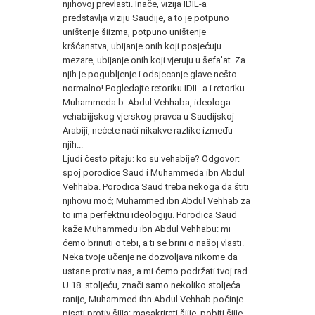
njihovoj prevlasti. Inače, vizija IDIL-a
predstavlja viziju Saudije, a to je potpuno
uništenje šiizma, potpuno uništenje
kršćanstva, ubijanje onih koji posjećuju
mezare, ubijanje onih koji vjeruju u šefa'at. Za
njih je pogubljenje i odsjecanje glave nešto
normalno! Pogledajte retoriku IDIL-a i retoriku
Muhammeda b. Abdul Vehhaba, ideologa
vehabijjskog vjerskog pravca u Saudijskoj
Arabiji, nećete naći nikakve razlike između
njih...
Ljudi često pitaju: ko su vehabije? Odgovor:
spoj porodice Saud i Muhammeda ibn Abdul
Vehhaba. Porodica Saud treba nekoga da štiti
njihovu moć; Muhammed ibn Abdul Vehhab za
to ima perfektnu ideologiju. Porodica Saud
kaže Muhammedu ibn Abdul Vehhabu: mi
ćemo brinuti o tebi, a ti se brini o našoj vlasti.
Neka tvoje učenje ne dozvoljava nikome da
ustane protiv nas, a mi ćemo podržati tvoj rad.
U 18. stoljeću, znači samo nekoliko stoljeća
ranije, Muhammed ibn Abdul Vehhab počinje
pisati protiv šiija: masakrirati šiije, pobiti šiije,