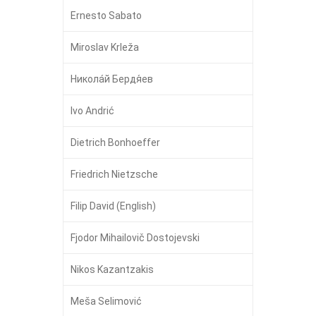
Ernesto Sabato
Miroslav Krleža
Никола́й Бердя́ев
Ivo Andrić
Dietrich Bonhoeffer
Friedrich Nietzsche
Filip David (English)
Fjodor Mihailovič Dostojevski
Nikos Kazantzakis
Meša Selimović