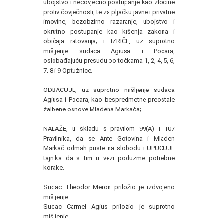
ubojstvo i nečovječno postupanje kao zločine
protiv čovječnosti, te za pljačku javne i privatne
imovine, bezobzirno razaranje, ubojstvo i
okrutno postupanje kao kršenja zakona i
običaja ratovanja; i IZRIČE, uz suprotno
mišljenje sudaca Agiusa i Pocara,
oslobađajuću presudu po točkama 1, 2, 4, 5, 6,
7, 8 i 9 Optužnice.
ODBACUJE, uz suprotno mišljenje sudaca
Agiusa i Pocara, kao bespredmetne preostale
žalbene osnove Mladena Markača;
NALAŽE, u skladu s pravilom 99(A) i 107
Pravilnika, da se Ante Gotovina i Mladen
Markač odmah puste na slobodu i UPUĆUJE
tajnika da s tim u vezi poduzme potrebne
korake.
Sudac Theodor Meron priložio je izdvojeno
mišljenje.
Sudac Carmel Agius priložio je suprotno
mišljenje.