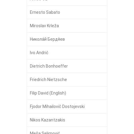
Ernesto Sabato
Miroslav Krleža
Никола́й Бердя́ев
Ivo Andrić
Dietrich Bonhoeffer
Friedrich Nietzsche
Filip David (English)
Fjodor Mihailovič Dostojevski
Nikos Kazantzakis
Meša Selimović