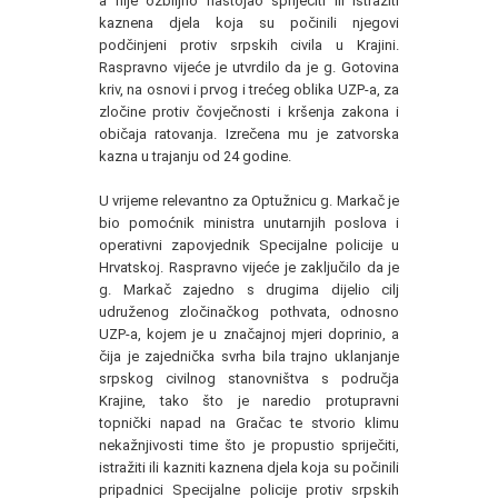
a nije ozbiljno nastojao spriječiti ili istražiti
kaznena djela koja su počinili njegovi
podčinjeni protiv srpskih civila u Krajini.
Raspravno vijeće je utvrdilo da je g. Gotovina
kriv, na osnovi i prvog i trećeg oblika UZP-a, za
zločine protiv čovječnosti i kršenja zakona i
običaja ratovanja. Izrečena mu je zatvorska
kazna u trajanju od 24 godine.
U vrijeme relevantno za Optužnicu g. Markač je
bio pomoćnik ministra unutarnjih poslova i
operativni zapovjednik Specijalne policije u
Hrvatskoj. Raspravno vijeće je zaključilo da je
g. Markač zajedno s drugima dijelio cilj
udruženog zločinačkog pothvata, odnosno
UZP-a, kojem je u značajnoj mjeri doprinio, a
čija je zajednička svrha bila trajno uklanjanje
srpskog civilnog stanovništva s područja
Krajine, tako što je naredio protupravni
topnički napad na Gračac te stvorio klimu
nekažnjivosti time što je propustio spriječiti,
istražiti ili kazniti kaznena djela koja su počinili
pripadnici Specijalne policije protiv srpskih