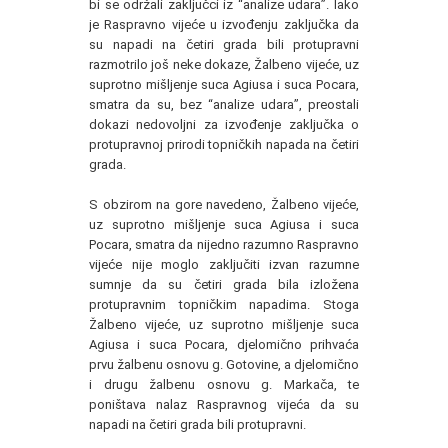
bi se održali zaključci iz “analize udara”. Iako
je Raspravno vijeće u izvođenju zaključka da
su napadi na četiri grada bili protupravni
razmotrilo još neke dokaze, Žalbeno vijeće, uz
suprotno mišljenje suca Agiusa i suca Pocara,
smatra da su, bez “analize udara”, preostali
dokazi nedovoljni za izvođenje zaključka o
protupravnoj prirodi topničkih napada na četiri
grada.
S obzirom na gore navedeno, Žalbeno vijeće,
uz suprotno mišljenje suca Agiusa i suca
Pocara, smatra da nijedno razumno Raspravno
vijeće nije moglo zaključiti izvan razumne
sumnje da su četiri grada bila izložena
protupravnim topničkim napadima. Stoga
Žalbeno vijeće, uz suprotno mišljenje suca
Agiusa i suca Pocara, djelomično prihvaća
prvu žalbenu osnovu g. Gotovine, a djelomično
i drugu žalbenu osnovu g. Markača, te
poništava nalaz Raspravnog vijeća da su
napadi na četiri grada bili protupravni.