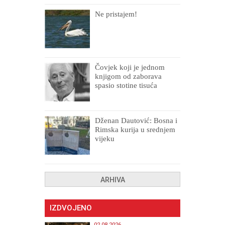
Ne pristajem!
Čovjek koji je jednom
knjigom od zaborava
spasio stotine tisuća
drugih, prokletih i
uništenih
Dženan Dautović: Bosna i
Rimska kurija u srednjem
vijeku
ARHIVA
IZDVOJENO
02.08.2026