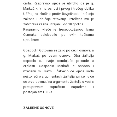
civila. Raspravno vijeće je utvrdilo da je g.
Markač kriv, na osnovi i prvog i trećeg oblika
UZP-a, za zločine protiv čovječnosti i kršenja
zakona i običaja ratovanja. Izrečena mu je
zatvorska kazna u trajanju od 18 godina.
Raspravno vijeće je trećeoptuženog Ivana
Čermaka oslobodilo po svim točkama
Optužnice.
Gospodin Gotovina se žalio po četiri osnove, a
g. Markač po osam osnova. Oba žalitelja
osporila su svoje osuđujuće presude u
cijelosti. Gospodin Markač je osporio i
izrečenu mu kaznu. Žalbeno će vijeće sada
nešto reći o argumentaciji žalitelja, pri čemu će
se prvo osvrnuti na argumente žalitelja u vezi s
protupravnim topničkim napadima i
postojanjem UZP-a.
ŽALBENE OSNOVE