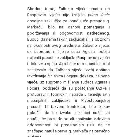
Shodno tome, Žalbeno vijeće smatra da
Raspravno vijeće nije iznijelo
prima facie
dovoljne zaključke za osuđujuće presude g.
Markaču, bilo na osnovi pomaganja i
podržavanja ili odgovornosti nadređenog.
Budući da nema takvih zaključaka, i s obzirom
na okolnosti ovog predmeta, Žalbeno vijeće,
uz suprotno mišljenje suca Agiusa, odbija
ocijeniti preostale zaključke Raspravnog vijeća
i dokaze u spisu. Ako bi se u to upustilo, to bi
zahtijevalo da Žalbeno vijeće izvrši opširno
utvrđivanje činjenica i ocjenu dokaza. Žalbeno
vijeće, uz suprotno mišljenje sudaca Agiusa i
Pocara, podsjeća da su postojanje UZP-a i
protupravnih topničkih napada u temelju svih
materijalnih zaključaka u Prvostupanjskoj
presudi. U takvom kontekstu, bilo kakav
pokušaj da se izvuku zaključci nužni za
osuđujuće presude po alternativnim vidovima
odgovornosti bi predstavljalo rizik da se
značajno naruše prava g. Markača na pravično