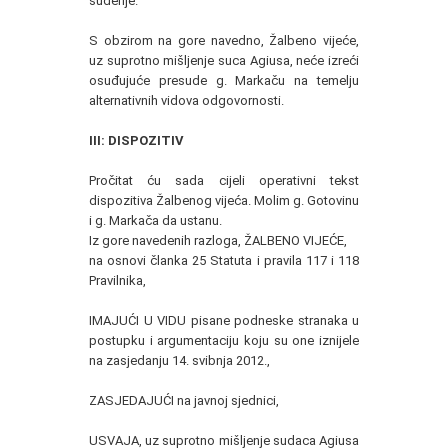
suđenje.
S obzirom na gore navedno, Žalbeno vijeće,
uz suprotno mišljenje suca Agiusa, neće izreći
osuđujuće presude g. Markaču na temelju
alternativnih vidova odgovornosti.
III: DISPOZITIV
Pročitat ću sada cijeli operativni tekst
dispozitiva Žalbenog vijeća. Molim g. Gotovinu
i g. Markača da ustanu.
Iz gore navedenih razloga, ŽALBENO VIJEĆE,
na osnovi članka 25 Statuta i pravila 117 i 118
Pravilnika,
IMAJUĆI U VIDU pisane podneske stranaka u
postupku i argumentaciju koju su one iznijele
na zasjedanju 14. svibnja 2012.,
ZASJEDAJUĆI na javnoj sjednici,
USVAJA, uz suprotno mišljenje sudaca Agiusa