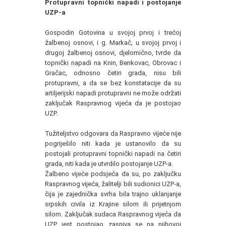
Protupravni topnički napadi i postojanje
UZP-a
Gospodin Gotovina u svojoj prvoj i trećoj
žalbenoj osnovi, i g. Markač, u svojoj prvoj i
drugoj žalbenoj osnovi, djelomično, tvrde da
topnički napadi na Knin, Benkovac, Obrovac i
Gračac, odnosno četiri grada, nisu bili
protupravni, a da se bez konstatacije da su
artiljerijski napadi protupravni ne može održati
zaključak Raspravnog vijeća da je postojao
UZP.
Tužiteljstvo odgovara da Raspravno vijeće nije
pogriješilo niti kada je ustanovilo da su
postojali protupravni topnički napadi na četiri
grada, niti kada je utvrdilo postojanje UZP-a.
Žalbeno vijeće podsjeća da su, po zaključku
Raspravnog vijeća, žalitelji bili sudionici UZP-a,
čija je zajednička svrha bila trajno uklanjanje
srpskih civila iz Krajine silom ili prijetnjom
silom. Zaključak sudaca Raspravnog vijeća da
UZP jest postojao zasniva se na njihovoj