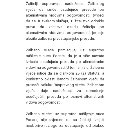
Žalitelji osporavaju nadležnost Žalbenog
vijeća da izriče osuđujuće presude po
alternativnim vidovima odgovornosti, tvrdeći
da se, u svakom slučaju, Tužiteljstvo odreklo
prava da zahtjeva osudu žalitelja po
alternativnim vidovima odgovornosti jer nije
uložilo žalbu na prvostupanjsku presudu.
Žalbeno vijeće primjećuje, uz suprotno
mišljenje suca Pocara, da je u više navrata
izricalo osuđujuću presudu po alternativnim
vidovima odgovornosti. U tom smislu, Žalbeno
vijeće ističe da se člankom 25 (2) Statuta, a
konkretno ovlasti danom Žalbenom vijeću da
preinači odluku Raspravnog vijeća, Žalbenom
vijeću daje nadležnost za donošenje
osuđujućih presuda po osnovi alternativnih
vidova odgovornosti.
Žalbeno vijeće, uz suprotno mišljenje suca
Pocara, nije uvjereno da su žalitelji iznijeli
neoborive razloge za odstupanje od prakse