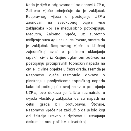
Kada je riječ o odgovornosti po osnovi UZP-a,
Žalbeno vijeće primjećuje da je zaključak
Raspravnog vijeća o postojanju UZP-a
zasnovan na sveukupnoj ocjeni više
zaključaka koji se međusobno potkrepljuju.
Međutim, Žalbeno vijeće, uz suprotno
mišljenje suca Agiusa i suca Pocara, smatra da
je zaključak Raspravnog vijeća o ključnoj
zajedničkoj svrsi o prisilnom uklanjanju
srpskih civila iz Krajine uglavnom počivao na
postojanju protupravnih topničkih napada na
civile i civilne objekte u četiri grada. Premda je
Raspravno vijeće razmotrilo dokaze o
planiranju i posljedicama topničkog napada
kako bi potkrijepilo svoj nalaz o postojanju
UZP-a, ove dokaza je izričito razmatralo u
svjetlu vlastitog zaključka da su napadi na
četiri grada bili protupravni. Štoviše,
Raspravno vijeće nije zaključilo da je bilo koji
od žalitelja izravno sudjelovao u usvajanju
diskriminatorne politike u Hrvatskoj.