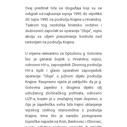
Ovaj predmet tiče se događaja koji su se
odigrali od najkasnije srpnja 1995. do otprilike
30. rujna 1995. na području Krajine u Hrvatskoj.
Tijekom tog razdoblja hrvatsko vodstvo i
dužnosnici započeli su operaciju “Oluja”, vojnu
akciju sa ciljem preuzimanja kontrole nad
teritorijem na području Krajine.
U vrijeme relevantno za Optužnicu g. Gotovina
bio je general bojnik u Hrvatskoj vojsci,
odnosno HV-u, zapovjednik Zbornog područja
HV-a Split i glavni operativni zapovjednik
operacije “Oluja” u južnom dijelu područja
Krajine. Raspravno vijeće je zaključilo da je g.
Gotovina zajedno s drugima dijelio cilj
udruženog zločinačkog pothvata, odnosno
UZP-a, kojem je u značajnoj mjeri doprinio, a
čija je zajednička svrha bila trajno uklanjanje
srpskog civilnog stanovništva s područja
Krajine, time što je naredio protupravne
topničke napade na Knin, Benkovac i Obrovac,