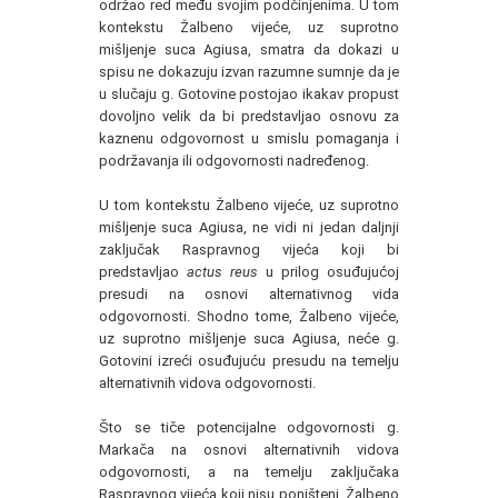
održao red među svojim podčinjenima. U tom
kontekstu Žalbeno vijeće, uz suprotno
mišljenje suca Agiusa, smatra da dokazi u
spisu ne dokazuju izvan razumne sumnje da je
u slučaju g. Gotovine postojao ikakav propust
dovoljno velik da bi predstavljao osnovu za
kaznenu odgovornost u smislu pomaganja i
podržavanja ili odgovornosti nadređenog.
U tom kontekstu Žalbeno vijeće, uz suprotno
mišljenje suca Agiusa, ne vidi ni jedan daljnji
zaključak Raspravnog vijeća koji bi
predstavljao
actus reus
u prilog osuđujućoj
presudi na osnovi alternativnog vida
odgovornosti. Shodno tome, Žalbeno vijeće,
uz suprotno mišljenje suca Agiusa, neće g.
Gotovini izreći osuđujuću presudu na temelju
alternativnih vidova odgovornosti.
Što se tiče potencijalne odgovornosti g.
Markača na osnovi alternativnih vidova
odgovornosti, a na temelju zaključaka
Raspravnog vijeća koji nisu poništeni, Žalbeno