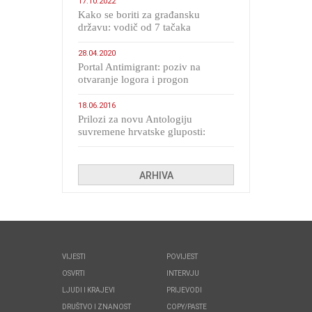
17.10.2022
Kako se boriti za građansku
državu: vodič od 7 tačaka
28.04.2020
Portal Antimigrant: poziv na
otvaranje logora i progon
migranata poput bijesnih kerova
18.06.2016
Prilozi za novu Antologiju
suvremene hrvatske gluposti:
Kolinda i ekipa o navijačkim
huliganima
ARHIVA
VIJESTI
POVIJEST
OSVRTI
INTERVJU
LJUDI I KRAJEVI
PRIJEVODI
DRUŠTVO I ZNANOST
COPY/PASTE