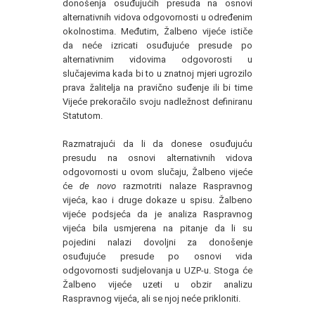
donošenja osuđujućih presuda na osnovi
alternativnih vidova odgovornosti u određenim
okolnostima. Međutim, Žalbeno vijeće ističe
da neće izricati osuđujuće presude po
alternativnim vidovima odgovorosti u
slučajevima kada bi to u znatnoj mjeri ugrozilo
prava žalitelja na pravično suđenje ili bi time
Vijeće prekoračilo svoju nadležnost definiranu
Statutom.
Razmatrajući da li da donese osuđujuću
presudu na osnovi alternativnih vidova
odgovornosti u ovom slučaju, Žalbeno vijeće
će
de novo
razmotriti nalaze Raspravnog
vijeća, kao i druge dokaze u spisu. Žalbeno
vijeće podsjeća da je analiza Raspravnog
vijeća bila usmjerena na pitanje da li su
pojedini nalazi dovoljni za donošenje
osuđujuće presude po osnovi vida
odgovornosti sudjelovanja u UZP-u. Stoga će
Žalbeno vijeće uzeti u obzir analizu
Raspravnog vijeća, ali se njoj neće prikloniti.