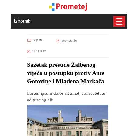
Izbornik
Vijesti
prometej.ba
19.11.2012
Sažetak presude Žalbenog
vijeća u postupku protiv Ante
Gotovine i Mladena Markača
Lorem ipsum dolor sit amet, consectetuer
adipiscing elit