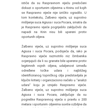
ističe da su Raspravnom vijeću predočeni
dokazi o oportunim ciljevima u Kninu od kojih
se Raspravno vijeće nije izričito ogradilo. U
tom kontekstu, Žalbeno vijeće, uz suprotno
mišljenje suca Agiusa i suca Pocara, smatra da
je Raspravno vijeće pogriješilo zaključivši da
napadi na Knin nisu bili upereni protiv
oportunih ciljeva.
Žalbeno vijeće, uz suprotno mišljenje suca
Agiusa i suca Pocara, podsjeća da, iako je
Raspravno vijeće razmotrilo niz čimbenika
ocjenjujući da li su granate bile uperene protiv
legitimnih vojnih ciljeva, udaljenost između
određene točke udara i najbližeg
identificiranog topničkog cilja predstavljala je
ključni kriterij i organizaciono načelo u “analizi
udara” koju je iznijelo Raspravno vijeće.
Žalbeno vijeće, uz suprotno mišljenje suca
Agiusa i suca Pocara, zaključuje da su
pogreške Raspravnog vijeća o pravilu o 200
metara i oportunim ciljevima suviše ozbiljne da