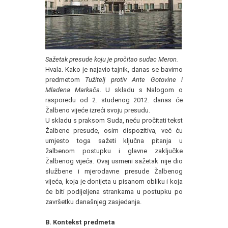
Sažetak presude koju je pročitao sudac Meron.
Hvala. Kako je najavio tajnik, danas se bavimo
predmetom
Tužitelj protiv Ante Gotovine i
Mladena Markača
. U skladu s Nalogom o
rasporedu od 2. studenog 2012. danas će
Žalbeno vijeće izreći svoju presudu.
U skladu s praksom Suda, neću pročitati tekst
Žalbene presude, osim dispozitiva, već ću
umjesto toga sažeti ključna pitanja u
žalbenom postupku i glavne zaključke
Žalbenog vijeća. Ovaj usmeni sažetak nije dio
službene i mjerodavne presude Žalbenog
vijeća, koja je donijeta u pisanom obliku i koja
će biti podijeljena strankama u postupku po
završetku današnjeg zasjedanja.
B. Kontekst predmeta