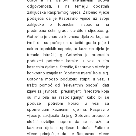
Gotovine na osnovi alternativnih vidova
odgovornosti, a na temelju dodatnih
zaključaka Raspravnog vijeća, Žalbeno vijeće
podsjeća da je Raspravno vijeće uz svoje
zaključke o topničkim napadima na
predmetna četiri grada utvrdilo i sljedeće: g.
Gotovina je znao za kaznena djela za koja se
tvrdi da su počinjena u četiri grada prije i
nakon topničkih napada; ta kaznena djela je
trebalo istražiti; g. Gotovina je propustio
poduzeti potrebne korake u vezi s tim
kaznenim djelima. Štoviše, Raspravno vijeće je
konkretno iznijelo tri “dodatne mjere” koje je g.
Gotovina mogao poduzeti: stupiti u vezu i
tražiti pomoć od “relevantnih osoba”; dati
izjavi za javnost; i preusmjeriti “sredstva koja
su mu bila na raspolaganju” kako bi se
poduzeli potrebni koraci u vezi sa
spomenutim kaznenim djelima. Raspravno
vijeće je zaključilo da je g. Gotovina propustio
uložiti ozbiljne napore da se istraže ta
kaznena djela i spriječe buduća. Žalbeno
vijeće primjećuje da se Raspravno vijeće