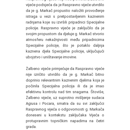
vijeće podsjeća da je Raspravno vijeće utvrdilo
da je g. Markač propustio naložiti provođenje
istraga u vezi s pretpostavljenim kaznenim
radnjama koje su izvršili pripadnici Specijalne
policije. Raspravno vijeće je zaključilo da je
svojim propustom da djeluje g. Markač stvorio
atmosferu nekažnjivosti među pripadnicima
Specijalne policije, što je potaklo daljnja
kaznena djela Specijalne policije, uključujući
ubojstvo i uništavanje imovine.
Žalbeno vijeće primjećuje da Raspravno vijeće
nije izričito utvrdilo da je g. Markač bitno
doprinio relevantnim kaznenim djelima koja je
počinila Specijalna policija ili da je imao
efektivnu kontrolu nad tim snagama. Štoviše,
Žalbeno vijeće, uz suprotno mišljenje sudaca
Agiusa i Pocara, smatra da su svi zaključci
Raspravnog vijeća o odgovornosti g. Markača
doneseni u kontekstu zaključaka Vijeća o
protupravnim topničkim napadima na četiri
grada.