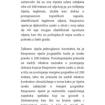
ustanovilo da su sva mjesta udara udaljena
više od 200 metara od cilja koji je, po mišljenju
Vijeća, legitiman, služila kao dokaz o
protupravnom topničkom napadu.
Identificiravši legitimne ciljeve, Raspravno
vijeće je djelomično uzelo u obzir i svoj nalaz
da HV nije mogao identificirati oportune
ciljeve, kao što su policijska ili vojna vozila u
pokretu u četiri grada.
Žalbeno vijeće jednoglasno konstatira da je
Raspravno vijeće pogriješilo kada je izvelo
pravilo o 200 metara. Prvostupanjska presuda
ne sadrži nikakve naznake o postojanju
dokaza koje je Raspravno vijeće uzelo u obzir,
a tiču se postojanja margine pogreške od 200
metara, tako da presuda ne sadrži nikakvo
konkretno obrazloženje o tome kako je Vijeće
izvelo zaključak o margini pogreške.
Raspravno vijeće je razmotrilo svjedočenja
svjedoka vještaka koji su govorili o
čimbenicima kao što su brzina vjetra i