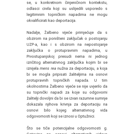
se, u konkretnom činjeničnom kontekstu,
odlasci civila koji su uslijedili usporedo s
legitimnim topničkim napadima ne mogu
okvalificirati kao deportacija.
Nadalje, Žalbeno vijeće primjećuje da s
obzirom na poništeni zaključak o postojanju
UZP-a, kao i s obzirom na nepostojanje
zaključka o protupravnim napadima, u
Prvostupanjskoj presudi nema ni jednog
izričitog alternativnog zaključka kojim bi se
iznijela
mens rea
nužna za deportaciju, a koja
bi se mogla pripisati žaliteljima na osnovi
protupravnih topničkih napada. U tim
okolnostima Žalbeno vijeće se nije uvjerilo da
su topnički napadi za koje su odgovorni
žalitelji dovoljni da bi se izvan razumne sumnje
dokazala njihova krivnja za deportaciju na
osnovi bilo kojeg alternativnog vida
odgovornosti koji se iznosi u Optužnici.
Što se tiče potencijalne odgovornosti g.