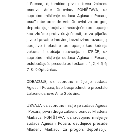
i Pocara, djelomično prvu i treću žalbenu
osnovu Ante Gotovine; PONIŠTAVA, uz
suprotno mišljenje sudaca Agiusa i Pocara,
osuđujuće presude Anti Gotovini za progon,
deportaciju, ubojstvo i nečovječno postupanje
kao zločine protiv čovječnosti, te za pljačku
javne i privatne imovine, bezobzirno razaranje,
ubojstvo i okrutno postupanje kao kršenja
zakona i običaja ratovanja; i IZRIČE, uz
suprotno mišljenje sudaca Agiusa i Pocara,
oslobađajuću presudu po točkama 1, 2, 4, 5, 6,
7, 8 i 9 Optužnice;
ODBACUJE, uz suprotno mišljenje sudaca
Agiusa i Pocara, kao bespredmetne preostale
žalbene osnove Ante Gotovine;
USVAJA, uz suprotno mišljenje sudaca Agiusa
i Pocara, prvu i drugu žalbenu osnovu Mladena
Markača; PONIŠTAVA, uz izdvojeno mišljenje
sudaca Agiusa i Pocara, osuđujuće presude
Mladenu Markaču za progon, deportaciju,