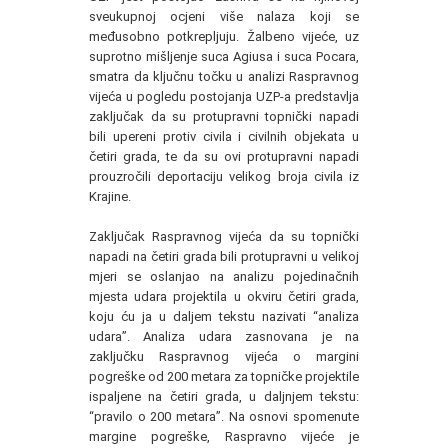
sveukupnoj ocjeni više nalaza koji se
međusobno potkrepljuju. Žalbeno vijeće, uz
suprotno mišljenje suca Agiusa i suca Pocara,
smatra da ključnu točku u analizi Raspravnog
vijeća u pogledu postojanja UZP-a predstavlja
zaključak da su protupravni topnički napadi
bili upereni protiv civila i civilnih objekata u
četiri grada, te da su ovi protupravni napadi
prouzročili deportaciju velikog broja civila iz
Krajine.
Zaključak Raspravnog vijeća da su topnički
napadi na četiri grada bili protupravni u velikoj
mjeri se oslanjao na analizu pojedinačnih
mjesta udara projektila u okviru četiri grada,
koju ću ja u daljem tekstu nazivati “analiza
udara”. Analiza udara zasnovana je na
zaključku Raspravnog vijeća o margini
pogreške od 200 metara za topničke projektile
ispaljene na četiri grada, u daljnjem tekstu:
“pravilo o 200 metara”. Na osnovi spomenute
margine pogreške, Raspravno vijeće je