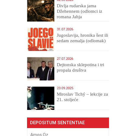
Divlja rudarska jama
Džehennem (odlomci iz
romana Jahja
Veličanstveni)
31.07.2026
Jugoslavija, hronika šest ili
sedam zemalja (odlomak)
27.07.2026
Dejtonska sklepotina i tri
propala društva
23.09.2025
Miroslav Tichý – lekcije za
21. stoljeće
DEPOSITUM SENTENTIAE
Amos Oz