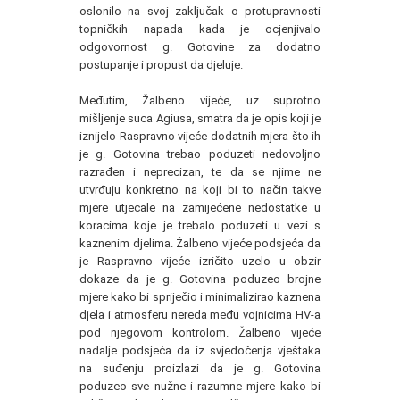
oslonilo na svoj zaključak o protupravnosti
topničkih napada kada je ocjenjivalo
odgovornost g. Gotovine za dodatno
postupanje i propust da djeluje.
Međutim, Žalbeno vijeće, uz suprotno
mišljenje suca Agiusa, smatra da je opis koji je
iznijelo Raspravno vijeće dodatnih mjera što ih
je g. Gotovina trebao poduzeti nedovoljno
razrađen i neprecizan, te da se njime ne
utvrđuju konkretno na koji bi to način takve
mjere utjecale na zamijećene nedostatke u
koracima koje je trebalo poduzeti u vezi s
kaznenim djelima. Žalbeno vijeće podsjeća da
je Raspravno vijeće izričito uzelo u obzir
dokaze da je g. Gotovina poduzeo brojne
mjere kako bi spriječio i minimalizirao kaznena
djela i atmosferu nereda među vojnicima HV-a
pod njegovom kontrolom. Žalbeno vijeće
nadalje podsjeća da iz svjedočenja vještaka
na suđenju proizlazi da je g. Gotovina
poduzeo sve nužne i razumne mjere kako bi