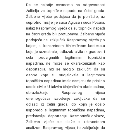
Da se najprije osvrnemo na odgovornost
žalitelja za topničke napade na četiri grada.
Žalbeno vijeće podsjeća da je poništilo, uz
suprotno mišljenje suca Agiusa i suca Pocara,
nalaz Raspravnog vijeća da su topnički napadi
na četiri grada bili protupravni. Žalbeno vijeće
podsjeća na zaključak Raspravnog vijeća po
kojem, u konkretnom činjeničnom kontekstu
koje je razmatralo, odlazak civila iz gradova i
sela podvrgnutih legitimnim topničkim
napadima, ne može se okarakterizirati kao
deportacija, niti se moglo zaključiti da su
osobe koje su sudjelovale u legitimnim
topničkim napadima imale namjeru da prisilno
rasele civile. U takvim činjeničnim okolnostima,
obrazloženje Raspravnog vijeća
onemogućava izvođenje zaključka da su
odlasci iz četiri grada, do kojih je došlo
usporedo s legitimnim topničkim napadima,
predstavljali deportaciju. Razmotrivši dokaze,
Žalbeno vijeće se slaže s relevantnom
analizom Raspravnog vijeća, te zaključuje da