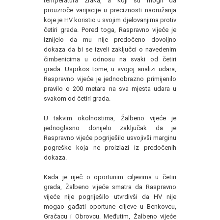
temperatura zraka, a koji su mogli da
prouzroče varijacije u preciznosti naoružanja
koje je HV koristio u svojim djelovanjima protiv
četiri grada. Pored toga, Raspravno vijeće je
iznijelo da mu nije predočeno dovoljno
dokaza da bi se izveli zaključci o navedenim
čimbenicima u odnosu na svaki od četiri
grada. Usprkos tome, u svojoj analizi udara,
Raspravno vijeće je jednoobrazno primijenilo
pravilo o 200 metara na sva mjesta udara u
svakom od četiri grada.
U takvim okolnostima, Žalbeno vijeće je
jednoglasno donijelo zaključak da je
Raspravno vijeće pogriješilo usvojivši marginu
pogreške koja ne proizlazi iz predočenih
dokaza.
Kada je riječ o oportunim ciljevima u četiri
grada, Žalbeno vijeće smatra da Raspravno
vijeće nije pogriješilo utvrdivši da HV nije
mogao gađati oportune ciljeve u Benkovcu,
Gračacu i Obrovcu. Međutim, Žalbeno vijeće