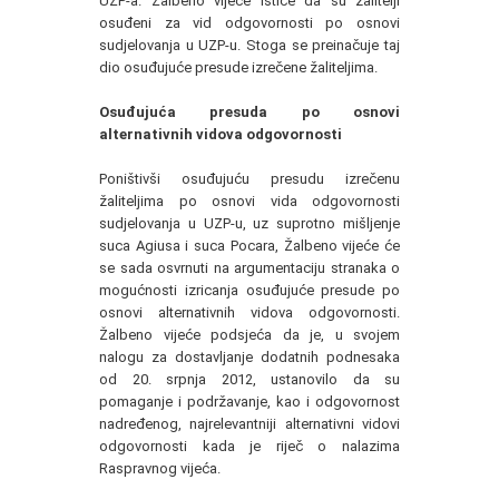
UZP-a. Žalbeno vijeće ističe da su žalitelji
osuđeni za vid odgovornosti po osnovi
sudjelovanja u UZP-u. Stoga se preinačuje taj
dio osuđujuće presude izrečene žaliteljima.
Osuđujuća presuda po osnovi
alternativnih vidova odgovornosti
Poništivši osuđujuću presudu izrečenu
žaliteljima po osnovi vida odgovornosti
sudjelovanja u UZP-u, uz suprotno mišljenje
suca Agiusa i suca Pocara, Žalbeno vijeće će
se sada osvrnuti na argumentaciju stranaka o
mogućnosti izricanja osuđujuće presude po
osnovi alternativnih vidova odgovornosti.
Žalbeno vijeće podsjeća da je, u svojem
nalogu za dostavljanje dodatnih podnesaka
od 20. srpnja 2012, ustanovilo da su
pomaganje i podržavanje, kao i odgovornost
nadređenog, najrelevantniji alternativni vidovi
odgovornosti kada je riječ o nalazima
Raspravnog vijeća.