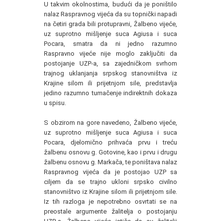
U takvim okolnostima, budući da je poništilo
nalaz Raspravnog vijeća da su topnički napadi
na četiri grada bili protupravni, Žalbeno vijeće,
uz suprotno mišljenje suca Agiusa i suca
Pocara, smatra da ni jedno razumno
Raspravno vijeće nije moglo zaključiti da
postojanje UZP-a, sa zajedničkom svrhom
trajnog uklanjanja srpskog stanovništva iz
Krajine silom ili prijetnjom sile, predstavlja
jedino razumno tumačenje indirektnih dokaza
u spisu.
S obzirom na gore navedeno, Žalbeno vijeće,
uz suprotno mišljenje suca Agiusa i suca
Pocara, djelomično prihvaća prvu i treću
žalbenu osnovu g. Gotovine, kao i prvu i drugu
žalbenu osnovu g. Markača, te poništava nalaz
Raspravnog vijeća da je postojao UZP sa
ciljem da se trajno ukloni srpsko civilno
stanovništvo iz Krajine silom ili prijetnjom sile.
Iz tih razloga je nepotrebno osvrtati se na
preostale argumente žalitelja o postojanju