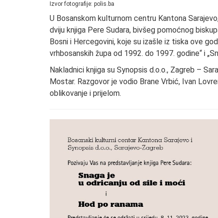
Izvor fotografije: polis.ba
U Bosanskom kulturnom centru Kantona Sarajevo, 
dviju knjiga Pere Sudara, bivšeg pomoćnog biskup
Bosni i Hercegovini, koje su izašle iz tiska ove go
vrhbosanskih župa od 1992. do 1997. godine“ i „Sna
Nakladnici knjiga su Synopsis d.o.o., Zagreb – Sara
Mostar. Razgovor je vodio Brane Vrbić, Ivan Lovre
oblikovanje i prijelom.