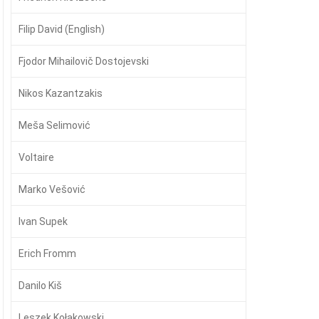
Filip David (English)
Fjodor Mihailovič Dostojevski
Nikos Kazantzakis
Meša Selimović
Voltaire
Marko Vešović
Ivan Supek
Erich Fromm
Danilo Kiš
Leszek Kołakowski