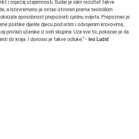
inkt i osjećaj uzajamnosti. Sudar je sâm rezultat takve
asade, a istovremeno je ostao otvoren prema teološkim
e pokazala sposobnost prepoznati cjelinu svijeta. Prepoznao je
e politike dijelile djecu pod istim i odvojenim krovovima,
oji privlači učenike iz svih skupina. Uza sve to, pokazao je da
iti do kraja. I donosio je takve odluke.“ -
Ivo Lučić