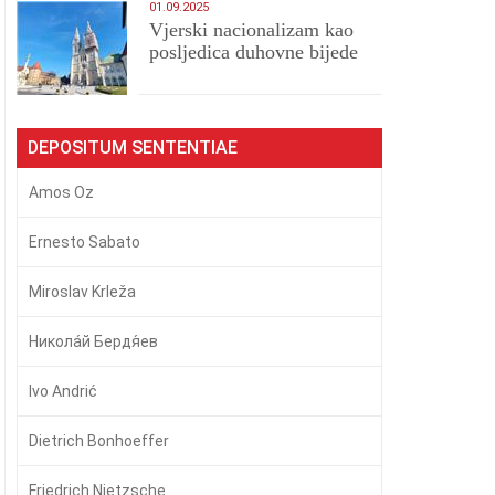
01.09.2025
​Vjerski nacionalizam kao
posljedica duhovne bijede
DEPOSITUM SENTENTIAE
Amos Oz
Ernesto Sabato
Miroslav Krleža
Никола́й Бердя́ев
Ivo Andrić
Dietrich Bonhoeffer
Friedrich Nietzsche