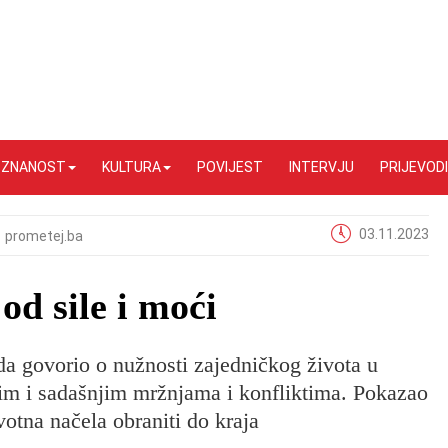
I ZNANOST
KULTURA
POVIJEST
INTERVJU
PRIJEVODI
03.11.2023
prometej.ba
od sile i moći
a govorio o nužnosti zajedničkog života u
nim i sadašnjim mržnjama i konfliktima. Pokazao
votna načela obraniti do kraja