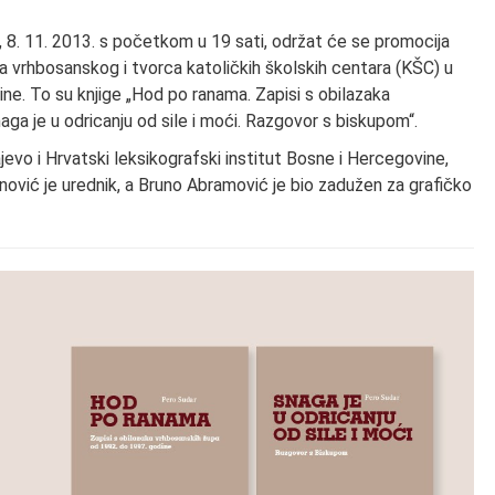
8. 11. 2013. s početkom u 19 sati, održat će se promocija
a vrhbosanskog i tvorca katoličkih školskih centara (KŠC) u
dine. To su knjige „Hod po ranama. Zapisi s obilazaka
ga je u odricanju od sile i moći. Razgovor s biskupom“.
jevo i Hrvatski leksikografski institut Bosne i Hercegovine,
nović je urednik, a Bruno Abramović je bio zadužen za grafičko