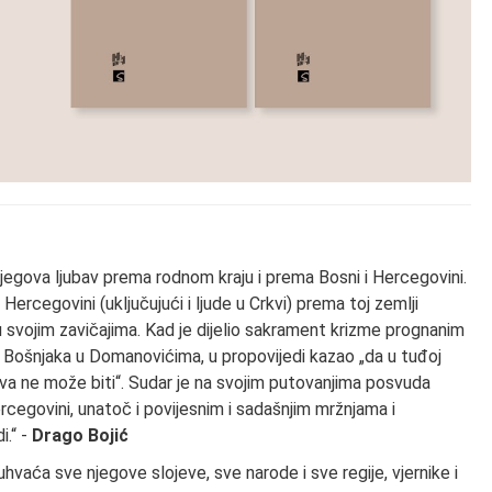
njegova ljubav prema rodnom kraju i prema Bosni i Hercegovini.
 Hercegovini (uključujući i ljude u Crkvi) prema toj zemlji
 u svojim zavičajima. Kad je dijelio sakrament krizme prognanim
Bošnjaka u Domanovićima, u propovijedi kazao „da u tuđoj
lova ne može biti“. Sudar je na svojim putovanjima posvuda
rcegovini, unatoč i povijesnim i sadašnjim mržnjama i
i.“ -
Drago Bojić
hvaća sve njegove slojeve, sve narode i sve regije, vjernike i