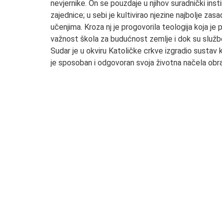
nevjernike. On se pouzdaje u njihov suradnički inst
zajednice; u sebi je kultivirao njezine najbolje z
učenjima. Kroza nj je progovorila teologija koja j
važnost škola za budućnost zemlje i dok su služben
Sudar je u okviru Katoličke crkve izgradio sustav k
je sposoban i odgovoran svoja životna načela obran