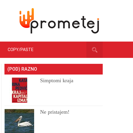
COPY/PASTE
(POD) RAZNO
Simptomi kraja
Ne pristajem!