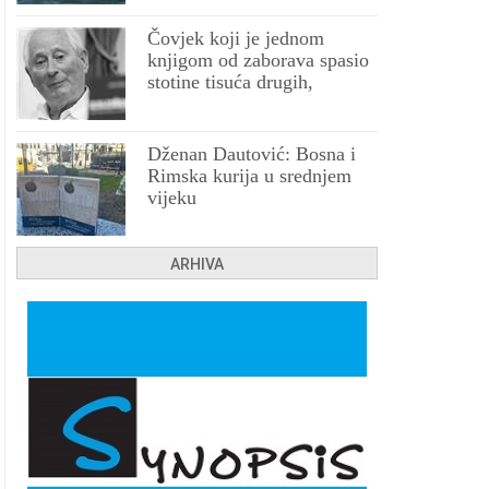
Čovjek koji je jednom
knjigom od zaborava spasio
stotine tisuća drugih,
prokletih i uništenih
Dženan Dautović: Bosna i
Rimska kurija u srednjem
vijeku
ARHIVA