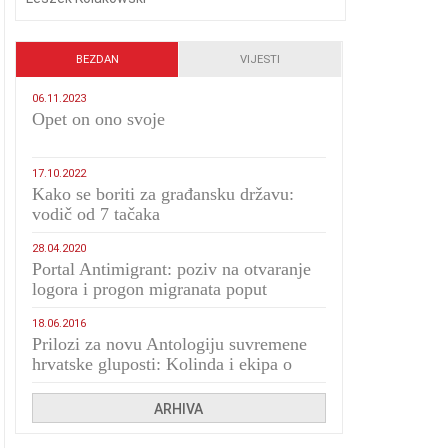
BEZDAN
VIJESTI
06.11.2023
​Opet on ono svoje
17.10.2022
Kako se boriti za građansku državu:
vodič od 7 tačaka
28.04.2020
Portal Antimigrant: poziv na otvaranje
logora i progon migranata poput
bijesnih kerova
18.06.2016
Prilozi za novu Antologiju suvremene
hrvatske gluposti: Kolinda i ekipa o
navijačkim huliganima
ARHIVA