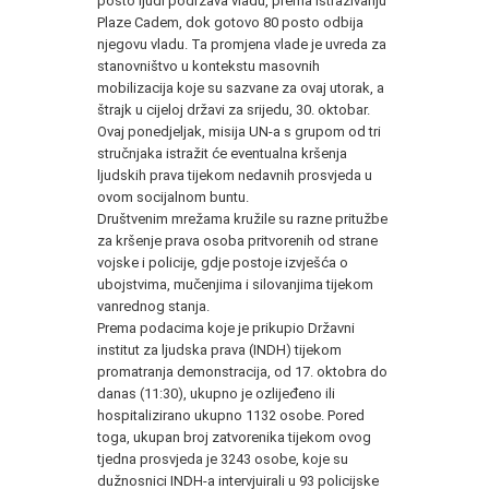
posto ljudi podržava vladu, prema istraživanju
Plaze Cadem, dok gotovo 80 posto odbija
njegovu vladu. Ta promjena vlade je uvreda za
stanovništvo u kontekstu masovnih
mobilizacija koje su sazvane za ovaj utorak, a
štrajk u cijeloj državi za srijedu, 30. oktobar.
Ovaj ponedjeljak, misija UN-a s grupom od tri
stručnjaka istražit će eventualna kršenja
ljudskih prava tijekom nedavnih prosvjeda u
ovom socijalnom buntu.
Društvenim mrežama kružile su razne pritužbe
za kršenje prava osoba pritvorenih od strane
vojske i policije, gdje postoje izvješća o
ubojstvima, mučenjima i silovanjima tijekom
vanrednog stanja.
Prema podacima koje je prikupio Državni
institut za ljudska prava (INDH) tijekom
promatranja demonstracija, od 17. oktobra do
danas (11:30), ukupno je ozlijeđeno ili
hospitalizirano ukupno 1132 osobe. Pored
toga, ukupan broj zatvorenika tijekom ovog
tjedna prosvjeda je 3243 osobe, koje su
dužnosnici INDH-a intervjuirali u 93 policijske