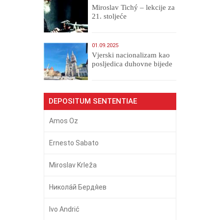
Miroslav Tichý – lekcije za
21. stoljeće
01.09.2025
​Vjerski nacionalizam kao
posljedica duhovne bijede
DEPOSITUM SENTENTIAE
Amos Oz
Ernesto Sabato
Miroslav Krleža
Никола́й Бердя́ев
Ivo Andrić