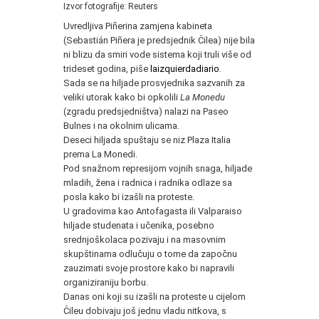
Izvor fotografije: Reuters
Uvredljiva Piñerina zamjena kabineta
(Sebastián Piñera je predsjednik Čilea) nije bila
ni blizu da smiri vode sistema koji truli više od
trideset godina, piše
laizquierdadiario
.
Sada se na hiljade prosvjednika sazvanih za
veliki utorak kako bi opkolili
La Monedu
(zgradu predsjedništva) nalazi na Paseo
Bulnes i na okolnim ulicama.
Deseci hiljada spuštaju se niz Plaza Italia
prema La Monedi.
Pod snažnom represijom vojnih snaga, hiljade
mladih, žena i radnica i radnika odlaze sa
posla kako bi izašli na proteste.
U gradovima kao Antofagasta ili Valparaiso
hiljade studenata i učenika, posebno
srednjoškolaca pozivaju i na masovnim
skupštinama odlučuju o tome da započnu
zauzimati svoje prostore kako bi napravili
organiziraniju borbu.
Danas oni koji su izašli na proteste u cijelom
Čileu dobivaju još jednu vladu nitkova, s