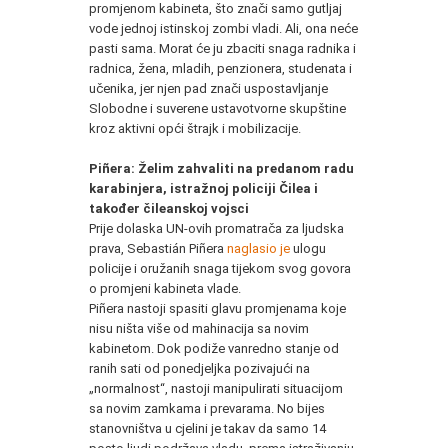
promjenom kabineta, što znači samo gutljaj
vode jednoj istinskoj zombi vladi. Ali, ona neće
pasti sama. Morat će ju zbaciti snaga radnika i
radnica, žena, mladih, penzionera, studenata i
učenika, jer njen pad znači uspostavljanje
Slobodne i suverene ustavotvorne skupštine
kroz aktivni opći štrajk i mobilizacije.
Piñera: Želim zahvaliti na predanom radu
karabinjera, istražnoj policiji Čilea i
također čileanskoj vojsci
Prije dolaska UN-ovih promatrača za ljudska
prava, Sebastián Piñera
naglasio je
ulogu
policije i oružanih snaga tijekom svog govora
o promjeni kabineta vlade.
Piñera nastoji spasiti glavu promjenama koje
nisu ništa više od mahinacija sa novim
kabinetom. Dok podiže vanredno stanje od
ranih sati od ponedjeljka pozivajući na
„normalnost“, nastoji manipulirati situacijom
sa novim zamkama i prevarama. No bijes
stanovništva u cjelini je takav da samo 14