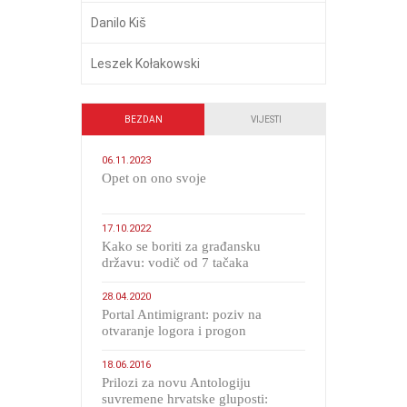
Danilo Kiš
Leszek Kołakowski
BEZDAN
VIJESTI
06.11.2023
​Opet on ono svoje
17.10.2022
Kako se boriti za građansku
državu: vodič od 7 tačaka
28.04.2020
Portal Antimigrant: poziv na
otvaranje logora i progon
migranata poput bijesnih kerova
18.06.2016
Prilozi za novu Antologiju
suvremene hrvatske gluposti: