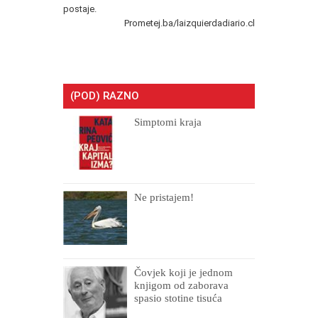
postaje.
Prometej.ba/laizquierdadiario.cl
(POD) RAZNO
Simptomi kraja
Ne pristajem!
Čovjek koji je jednom
knjigom od zaborava
spasio stotine tisuća
drugih, prokletih i