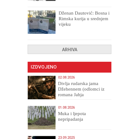
uništenih
Dženan Dautović: Bosna i
Rimska kurija u srednjem
vijeku
ARHIVA
IZDVOJENO
02.08.2026
Divlja rudarska jama
Džehennem (odlomci iz
romana Jahja
Veličanstveni)
01.08.2026
Muka i ljepota
nepripadanja
23.09.2025