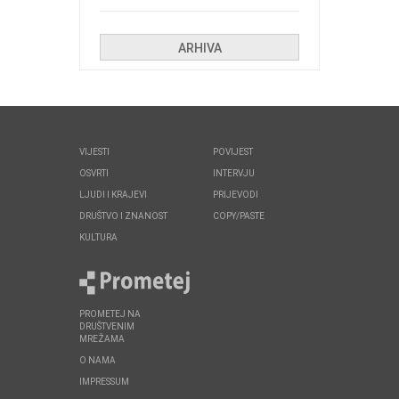
Kolinda i ekipa o navijačkim
huliganima
ARHIVA
VIJESTI
POVIJEST
OSVRTI
INTERVJU
LJUDI I KRAJEVI
PRIJEVODI
DRUŠTVO I ZNANOST
COPY/PASTE
KULTURA
PROMETEJ NA
DRUŠTVENIM
MREŽAMA
O NAMA
IMPRESSUM