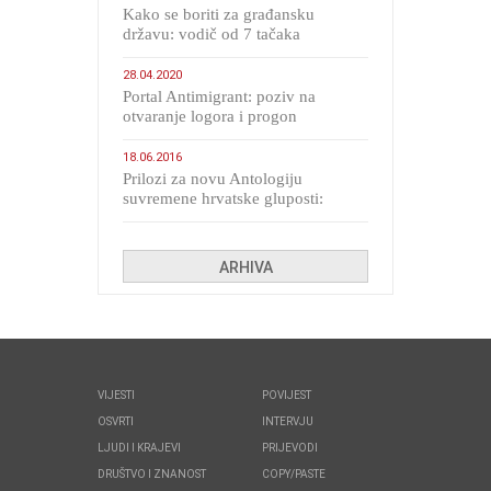
Kako se boriti za građansku
državu: vodič od 7 tačaka
28.04.2020
Portal Antimigrant: poziv na
otvaranje logora i progon
migranata poput bijesnih kerova
18.06.2016
Prilozi za novu Antologiju
suvremene hrvatske gluposti:
Kolinda i ekipa o navijačkim
huliganima
ARHIVA
VIJESTI
POVIJEST
OSVRTI
INTERVJU
LJUDI I KRAJEVI
PRIJEVODI
DRUŠTVO I ZNANOST
COPY/PASTE