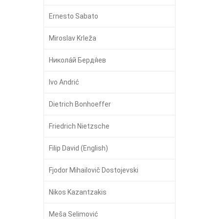
Ernesto Sabato
Miroslav Krleža
Никола́й Бердя́ев
Ivo Andrić
Dietrich Bonhoeffer
Friedrich Nietzsche
Filip David (English)
Fjodor Mihailovič Dostojevski
Nikos Kazantzakis
Meša Selimović