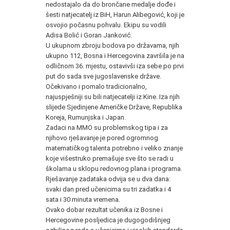
nedostajalo da do brončane medalje dođe i
šesti natjecatelj iz BiH, Harun Alibegović, koji je
osvojio počasnu pohvalu. Ekipu su vodili
Adisa Bolić i Goran Janković.
U ukupnom zbroju bodova po državama, njih
ukupno 112, Bosna i Hercegovina završila je na
odličnom 36. mjestu, ostavivši iza sebe po prvi
put do sada sve jugoslavenske države.
Očekivano i pomalo tradicionalno,
najuspješniji su bili natjecatelji iz Kine. Iza njih
slijede Sjedinjene Američke Države, Republika
Koreja, Rumunjska i Japan.
Zadaci na MMO su problemskog tipa i za
njihovo rješavanje je pored ogromnog
matematičkog talenta potrebno i veliko znanje
koje višestruko premašuje sve što se radi u
školama u sklopu redovnog plana i programa.
Rješavanje zadataka odvija se u dva dana:
svaki dan pred učenicima su tri zadatka i 4
sata i 30 minuta vremena.
Ovako dobar rezultat učenika iz Bosne i
Hercegovine posljedica je dugogodišnjeg