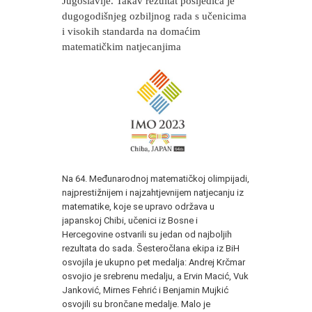
Jugoslavije. Takav rezultat posljedica je
dugogodišnjeg ozbiljnog rada s učenicima
i visokih standarda na domaćim
matematičkim natjecanjima
Na 64. Međunarodnoj matematičkoj olimpijadi,
najprestižnijem i najzahtjevnijem natjecanju iz
matematike, koje se upravo održava u
japanskoj Chibi, učenici iz Bosne i
Hercegovine ostvarili su jedan od najboljih
rezultata do sada. Šesteročlana ekipa iz BiH
osvojila je ukupno pet medalja: Andrej Krčmar
osvojio je srebrenu medalju, a Ervin Macić, Vuk
Janković, Mirnes Fehrić i Benjamin Mujkić
osvojili su brončane medalje. Malo je