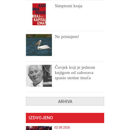
Simptomi kraja
Ne pristajem!
Čovjek koji je jednom
knjigom od zaborava
spasio stotine tisuća
drugih, prokletih i
uništenih
ARHIVA
IZDVOJENO
02.08.2026