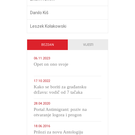
Danilo Kiš
Leszek Kołakowski
BEZDAN
VIJESTI
06.11.2023
​Opet on ono svoje
17.10.2022
Kako se boriti za građansku
državu: vodič od 7 tačaka
28.04.2020
Portal Antimigrant: poziv na
otvaranje logora i progon
migranata poput bijesnih kerova
18.06.2016
Prilozi za novu Antologiju