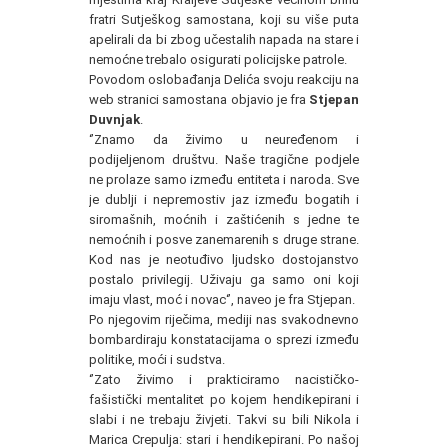
fratri Sutješkog samostana, koji su više puta
apelirali da bi zbog učestalih napada na stare i
nemoćne trebalo osigurati policijske patrole.
Povodom oslobađanja Delića svoju reakciju na
web stranici samostana objavio je fra
Stjepan
Duvnjak
.
‘’Znamo da živimo u neuređenom i
podijeljenom društvu. Naše tragične podjele
ne prolaze samo između entiteta i naroda. Sve
je dublji i nepremostiv jaz između bogatih i
siromašnih, moćnih i zaštićenih s jedne te
nemoćnih i posve zanemarenih s druge strane.
Kod nas je neotuđivo ljudsko dostojanstvo
postalo privilegij. Uživaju ga samo oni koji
imaju vlast, moć i novac‘’, naveo je fra Stjepan.
Po njegovim riječima, mediji nas svakodnevno
bombardiraju konstatacijama o sprezi između
politike, moći i sudstva.
‘’Zato živimo i prakticiramo nacističko-
fašistički mentalitet po kojem hendikepirani i
slabi i ne trebaju živjeti. Takvi su bili Nikola i
Marica Crepulja: stari i hendikepirani. Po našoj