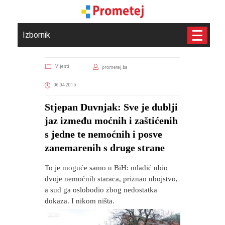
Izbornik
Vijesti
prometej.ba
06.04.2015
Stjepan Duvnjak: Sve je dublji
jaz između moćnih i zaštićenih
s jedne te nemoćnih i posve
zanemarenih s druge strane
To je moguće samo u BiH: mladić ubio
dvoje nemoćnih staraca, priznao ubojstvo,
a sud ga oslobodio zbog nedostatka
dokaza. I nikom ništa.