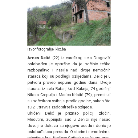
Izvor fotografije: klix.ba
Arnes Delić
(22) iz vareškog sela Dragovići
oslobođen je optužbe da je počinio teško
razbojništvo i nasilje nad dvoje nemoćnih
staraca koji su podlegli ozlijedama. Delić je u
pritvoru proveo nepunu godinu dana. Dvoje
staraca iz sela Ratanj kod Kaknja, 74-godišnji
Nikola Crepulja i Marica Kristić (79), preminuli
su početkom svibnja prošle godine, nakon što
su 21. travnja zadobili teške ozlijede.
Uhićeni Delić je priznao policiji zločin.
Međutim, župnijski sud u Zenici nije našao
dovoljno dokaza za njegovu osudu i donio je
oslobađajuću presudu. O starim i nemoćnim u
mjestima kraj Kraljeve Sutjeske većinom brinu