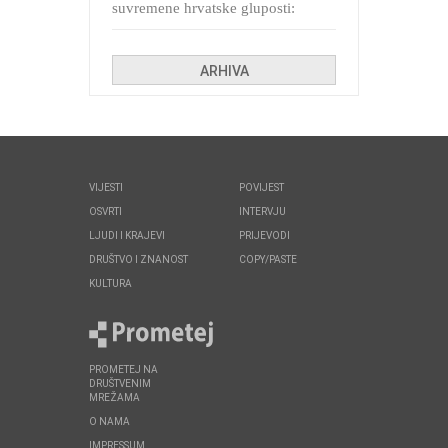
suvremene hrvatske gluposti:
Kolinda i ekipa o navijačkim
huliganima
ARHIVA
VIJESTI
POVIJEST
OSVRTI
INTERVJU
LJUDI I KRAJEVI
PRIJEVODI
DRUŠTVO I ZNANOST
COPY/PASTE
KULTURA
PROMETEJ NA
DRUŠTVENIM
MREŽAMA
O NAMA
IMPRESSUM