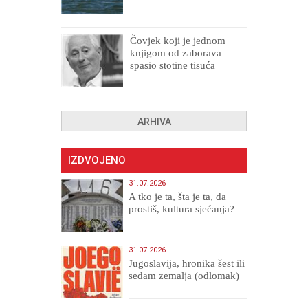
Čovjek koji je jednom
knjigom od zaborava
spasio stotine tisuća
drugih, prokletih i
uništenih
ARHIVA
IZDVOJENO
31.07.2026
A tko je ta, šta je ta, da
prostiš, kultura sjećanja?
31.07.2026
Jugoslavija, hronika šest ili
sedam zemalja (odlomak)