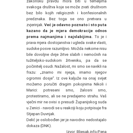
zakonsku pravdu mora biti u temeljima
svakoga društva koje se može zvati društvom
bez bilo kojih religioznih i konfesionalnih
predznaka. Bez toga se ono pretvara u
zvjerinjak.
Već je odavno poznato i sto puta
kazano da je mjera demokracije odnos
prema najmanjima i najslabijima.
To je i
prava mjera dostojanstva i ugleda svake vlasti,
sudske posve razumljivo. Možda nekome nisu
bile dovoljne dvije žrtve slabih i nemoćnih na
tužiteljsko-sudskom žrtveniku, pa da se
počinitelj osudi. Nažalost, mi smo se navikli na
frazu: „znamo mi njega, imamo njegov
ogromni dosje“. Iz ove kaljuže na onaj svijet
možemo poručiti dragim pokojnima Nikoli i
Marici: potreseni smo, žalosni smo,
protestiramo, ali se ne predajemo strahu. Vaš
vječni mir ne ovisi o presudi Županijskog suda
u Zenici - navodi se u reakciji koju potpisuje fra
Stjepan Duvnjak.
Delić je oslobođen jer je navodno nedostajalo
dokaza (DNK).
Izvor: Bljesak.info/Fena