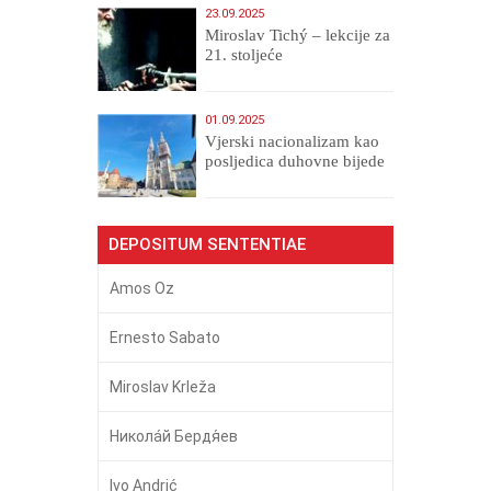
23.09.2025
Miroslav Tichý – lekcije za
21. stoljeće
01.09.2025
​Vjerski nacionalizam kao
posljedica duhovne bijede
DEPOSITUM SENTENTIAE
Amos Oz
Ernesto Sabato
Miroslav Krleža
Никола́й Бердя́ев
Ivo Andrić