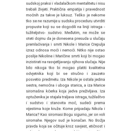
sudskoj praksi i vladalačkom mentalitetu i nisu
trebali živjeti. Praktična empatija i pravednost
moćnih za takve je luksuz. Teško je nekome
tko se ne razumije u sudsku proceduru utvrditi
propuste koji su se dogodili na liniji istraga -
tužiteljstvo- sudstvo. Međutim, ne može se
oteti dojmu da je donesena presuda u slučaju
premlaćivanja i smrti Nikole i Marice Crepulja
izraz odnosa moći i nemoći. Nitko nije ostao
poslije Nikoline i Maričine smrti koji bi mogao
inzistirati na rasvjetljavanju njihova slučaja. Nije
bilo nikoga tko bi mogao platiti kvalitetna
odvjetnika koji bi se stručno i zauzeto
posvetio predmetu. Iza Nikole je ostala jedina
sestra, nemoćna i uboga starica, a iza Marice
siromašna kćerka koja jedva preživljava. Iza
optuženika je stajala traljava istraga, tužilaštvo
i sudstvo i stanovita moć, sudeći prema
vijestima koje kruže. Kome pripadaju Nikola i
Marica? Kao siromasi Bogu sigurno, jer on voli
siromahe. Njegov sud je konačan. No Božja
pravda koja se očituje kroz savjest, etičnost i