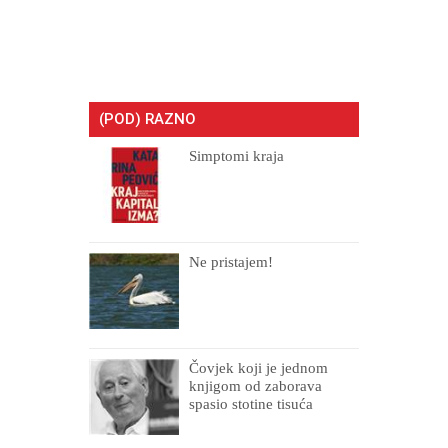
(POD) RAZNO
Simptomi kraja
Ne pristajem!
Čovjek koji je jednom
knjigom od zaborava
spasio stotine tisuća
drugih, prokletih i
uništenih