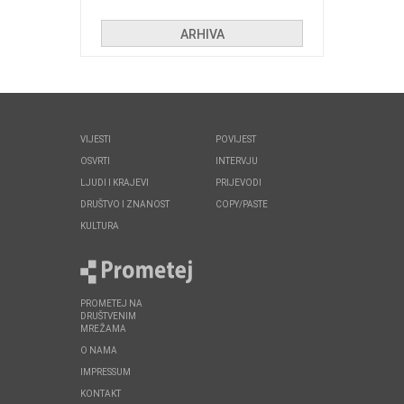
huliganima
ARHIVA
VIJESTI
POVIJEST
OSVRTI
INTERVJU
LJUDI I KRAJEVI
PRIJEVODI
DRUŠTVO I ZNANOST
COPY/PASTE
KULTURA
PROMETEJ NA
DRUŠTVENIM
MREŽAMA
O NAMA
IMPRESSUM
KONTAKT