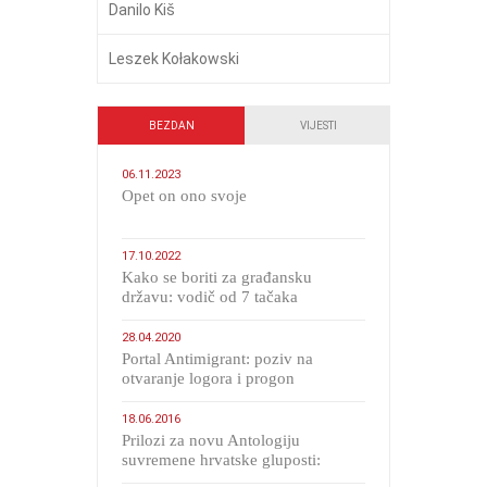
Danilo Kiš
Leszek Kołakowski
BEZDAN
VIJESTI
06.11.2023
​Opet on ono svoje
17.10.2022
Kako se boriti za građansku
državu: vodič od 7 tačaka
28.04.2020
Portal Antimigrant: poziv na
otvaranje logora i progon
migranata poput bijesnih kerova
18.06.2016
Prilozi za novu Antologiju
suvremene hrvatske gluposti:
Kolinda i ekipa o navijačkim