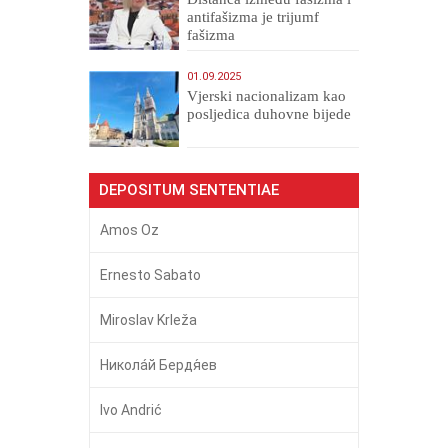
antifašizma je trijumf
fašizma
01.09.2025
​Vjerski nacionalizam kao
posljedica duhovne bijede
DEPOSITUM SENTENTIAE
Amos Oz
Ernesto Sabato
Miroslav Krleža
Никола́й Бердя́ев
Ivo Andrić