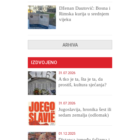
Dženan Dautović: Bosna i
Rimska kurija u srednjem
vijeku
ARHIVA
IZDVOJENO
31.07.2026
A tko je ta, šta je ta, da
prostiš, kultura sjećanja?
31.07.2026
Jugoslavija, hronika šest ili
sedam zemalja (odlomak)
01.12.2025
Distanca između fašizma i