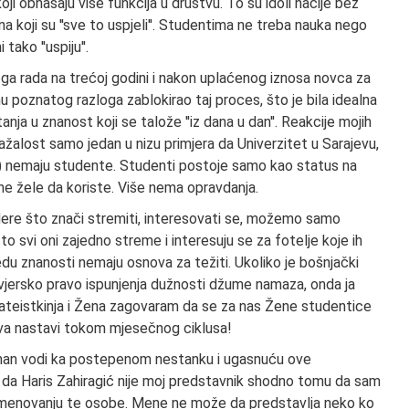
oji obnašaju više funkcija u društvu. To su idoli nacije bez
na koji su ''sve to uspjeli''. Studentima ne treba nauka nego
tako ''uspiju''.
ga rada na trećoj godini i nakon uplaćenog iznosa novca za
u poznatog razloga zablokirao taj proces, što je bila idealna
nja u znanost koji se talože ''iz dana u dan''. Reakcije mojih
, nažalost samo jedan u nizu primjera da Univerzitet u Sarajevu,
ma) nemaju studente. Studenti postoje samo kao status na
ne žele da koriste. Više nema opravdanja.
tudere što znači stremiti, interesovati se, možemo samo
to svi oni zajedno streme i interesuju se za fotelje koje ih
du znanosti nemaju osnova za težiti. Ukoliko je bošnjački
 vjersko pravo ispunjenja dužnosti džume namaza, onda ja
), ateistkinja i Žena zagovaram da se za nas Žene studentice
tva nastavi tokom mjesečnog ciklusa!
žman vodi ka postepenom nestanku i ugasnuću ove
i da Haris Zahiragić nije moj predstavnik shodno tomu da sam
 imenovanju te osobe. Mene ne može da predstavlja neko ko