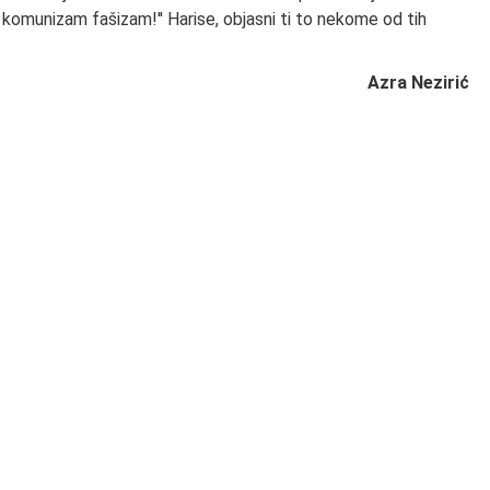
 je komunizam fašizam!'' Harise, objasni ti to nekome od tih
Azra Nezirić