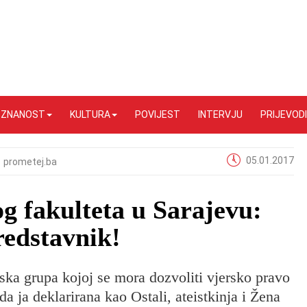
I ZNANOST
KULTURA
POVIJEST
INTERVJU
PRIJEVODI
05.01.2017
prometej.ba
og fakulteta u Sarajevu:
redstavnik!
ka grupa kojoj se mora dozvoliti vjersko pravo
 ja deklarirana kao Ostali, ateistkinja i Žena