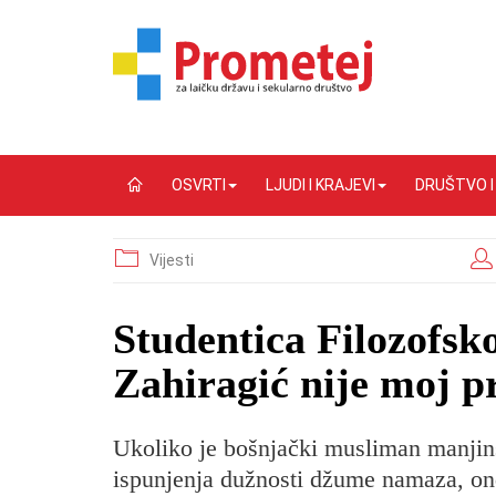
OSVRTI
LJUDI I KRAJEVI
DRUŠTVO 
Vijesti
Studentica Filozofsk
Zahiragić nije moj p
Ukoliko je bošnjački musliman manjins
ispunjenja dužnosti džume namaza, onda