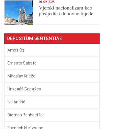
01.09.2025
​Vjerski nacionalizam kao
posljedica duhovne bijede
DEPOSITUM SENTENTIAE
Amos Oz
Ernesto Sabato
Miroslav Krleža
Никола́й Бердя́ев
Ivo Andrić
Dietrich Bonhoeffer
Friedrich Nietzsche