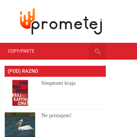
COPY/PASTE
(POD) RAZNO
Simptomi kraja
Ne pristajem!