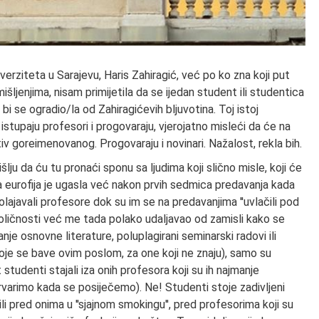
niverziteta u Sarajevu, Haris Zahiragić, već po ko zna koji put
išljenjima, nisam primijetila da se ijedan student ili studentica
i se ogradio/la od Zahiragićevih bljuvotina. Toj istoj
 istupaju profesori i progovaraju, vjerojatno misleći da će na
v goreimenovanog. Progovaraju i novinari. Nažalost, rekla bih.
lju da ću tu pronaći sponu sa ljudima koji slično misle, koji će
a eurofija je ugasla već nakon prvih sedmica predavanja kada
olajavali profesore dok su im se na predavanjima ''uvlačili pod
oličnosti već me tada polako udaljavao od zamisli kako se
je osnovne literature, poluplagirani seminarski radovi ili
oje se bave ovim poslom, za one koji ne znaju), samo su
t studenti stajali iza onih profesora koji su ih najmanje
krvarimo kada se posiječemo). Ne! Studenti stoje zadivljeni
 ili pred onima u ''sjajnom smokingu'', pred profesorima koji su