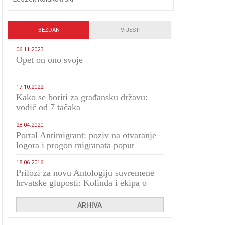
BEZDAN
VIJESTI
06.11.2023
​Opet on ono svoje
17.10.2022
Kako se boriti za građansku državu:
vodič od 7 tačaka
28.04.2020
Portal Antimigrant: poziv na otvaranje
logora i progon migranata poput
bijesnih kerova
18.06.2016
Prilozi za novu Antologiju suvremene
hrvatske gluposti: Kolinda i ekipa o
navijačkim huliganima
ARHIVA