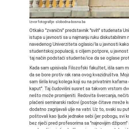
Izvor fotografije: slobodna-bosna.ba
Otkako ''zvanični'' predstavnik ''svih'' studenata U
istupa u javnosti sa u najmanju ruku diskutabilnim m
navedenog Univerziteta oglasio/la u javnosti kako b
studentskoj populaciji, s ciljem potpore, u javnost
taj način podstaći studente/ice da se oglase proti
Kada sam upisivala Filozofski fakultet, išla sam miš
da se bore protiv rak rana ovog kvazidruštva. Moj
sam širila krug kolega koji su na privatnim kafama 
kaput''. Taj čudovišni susret sa takvom vrstom dv
nešto može promijeniti. Redovita švercanja, nečitan
plaćeni seminarski radovi (postoje čitave mreže k
dodatno zagrijavali ulje na vatri. Uz to, svaki su pu
poštovali kao ljude jednake sebi (jer pobogu, svi 
bez riječi pred profesorima sa ''najnovijim džipom''