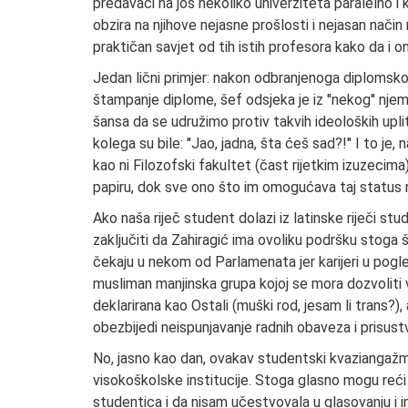
predavači na još nekoliko univerziteta paralelno i k
obzira na njihove nejasne prošlosti i nejasan način 
praktičan savjet od tih istih profesora kako da i oni 
Jedan lični primjer: nakon odbranjenoga diplomsko
štampanje diplome, šef odsjeka je iz ''nekog'' njem
šansa da se udružimo protiv takvih ideoloških uplita
kolega su bile: ''Jao, jadna, šta ćeš sad?!'' I to je
kao ni Filozofski fakultet (čast rijetkim izuzeci
papiru, dok sve ono što im omogućava taj status 
Ako naša riječ student dolazi iz latinske riječi s
zaključiti da Zahiragić ima ovoliku podršku stoga š
čekaju u nekom od Parlamenata jer karijeri u pogle
musliman manjinska grupa kojoj se mora dozvoliti
deklarirana kao Ostali (muški rod, jesam li trans?
obezbijedi neispunjavanje radnih obaveza i prisus
No, jasno kao dan, ovakav studentski kvazianga
visokoškolske institucije. Stoga glasno mogu reć
studentica i da nisam učestvovala u glasovanju i