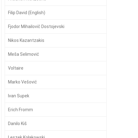
Filip David (English)
Fjodor Mihailovič Dostojevski
Nikos Kazantzakis
Meša Selimović
Voltaire
Marko Vešović
Ivan Supek
Erich Fromm
Danilo Kiš
Leszek Kołakowski