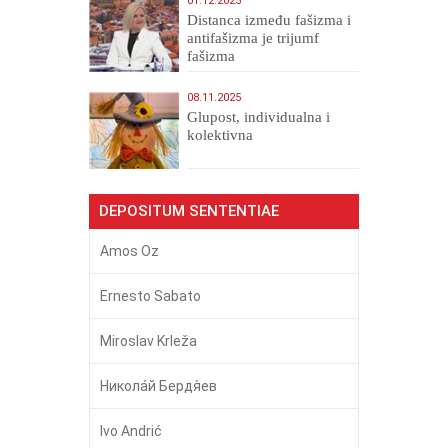
01.12.2025
Distanca između fašizma i
antifašizma je trijumf
fašizma
08.11.2025
Glupost, individualna i
kolektivna
DEPOSITUM SENTENTIAE
Amos Oz
Ernesto Sabato
Miroslav Krleža
Никола́й Бердя́ев
Ivo Andrić