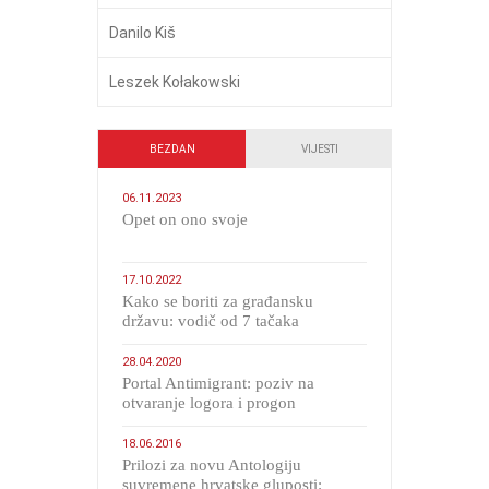
Danilo Kiš
Leszek Kołakowski
BEZDAN
VIJESTI
06.11.2023
​Opet on ono svoje
17.10.2022
Kako se boriti za građansku
državu: vodič od 7 tačaka
28.04.2020
Portal Antimigrant: poziv na
otvaranje logora i progon
migranata poput bijesnih kerova
18.06.2016
Prilozi za novu Antologiju
suvremene hrvatske gluposti: