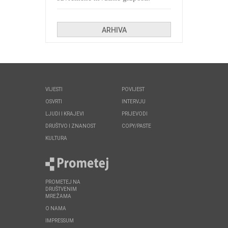
Kolinda i ekipa o navijačkim
huliganima
ARHIVA
VIJESTI
POVIJEST
OSVRTI
INTERVJU
LJUDI I KRAJEVI
PRIJEVODI
DRUŠTVO I ZNANOST
COPY/PASTE
KULTURA
PROMETEJ NA
DRUŠTVENIM
MREŽAMA
O NAMA
IMPRESSUM