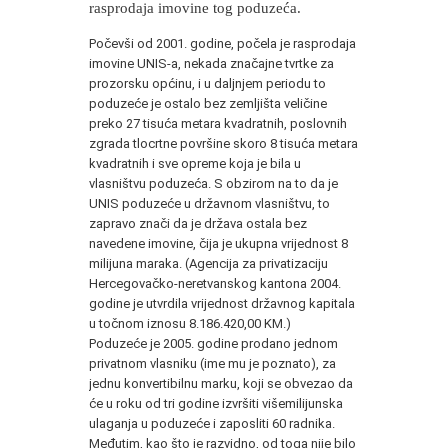
rasprodaja imovine tog poduzeća.
Počevši od 2001. godine, počela je rasprodaja
imovine UNIS-a, nekada značajne tvrtke za
prozorsku općinu, i u daljnjem periodu to
poduzeće je ostalo bez zemljišta veličine
preko 27 tisuća metara kvadratnih, poslovnih
zgrada tlocrtne površine skoro 8 tisuća metara
kvadratnih i sve opreme koja je bila u
vlasništvu poduzeća. S obzirom na to da je
UNIS poduzeće u državnom vlasništvu, to
zapravo znači da je država ostala bez
navedene imovine, čija je ukupna vrijednost 8
milijuna maraka. (Agencija za privatizaciju
Hercegovačko-neretvanskog kantona 2004.
godine je utvrdila vrijednost državnog kapitala
u točnom iznosu 8.186.420,00 KM.)
Poduzeće je 2005. godine prodano jednom
privatnom vlasniku (ime mu je poznato), za
jednu konvertibilnu marku, koji se obvezao da
će u roku od tri godine izvršiti višemilijunska
ulaganja u poduzeće i zaposliti 60 radnika.
Međutim, kao što je razvidno, od toga nije bilo