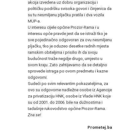
akcija izvedena uz dobru organizaciju i
političku podršku svisoka govori i činjenica da
su tu nesmiljenu pljačku pratila i dva vozila
MUP-a.
U interesu cijele općine Prozor-Rama i u
interesu opće pravde jest da se istraži tko je
sve pojedinačno odgovoran za ovu nesmiljenu
pljačku, tko je oduzeo desetke radnih mjesta
ramskim obiteljima i prisilio ih da svoju
budućnost traže negdje drugo, umjesto u
svom kraju. Zato zahtijevamo da se detaljno
sprovede istraga po ovom predmetu i kazne
odgovorni.
Sudeći po svim relevantim pokazateljima, za
ovo su odgovorne nadležne osobe iz Agencije
za privatizaciju HNK, osobe iz Vlade HNK koje
su od 2001. do 2006. bile na dužnostima i
tadašnje rukovodstvo općine Prozor-Rama.
Zna se!
Prometej.ba