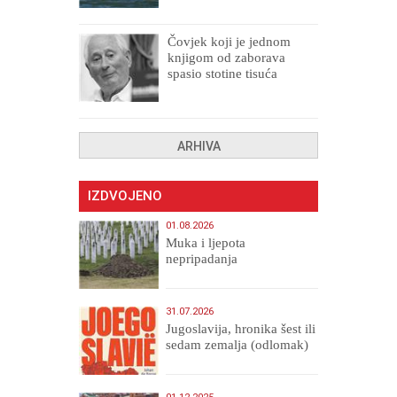
Čovjek koji je jednom
knjigom od zaborava
spasio stotine tisuća
drugih, prokletih i
uništenih
ARHIVA
IZDVOJENO
01.08.2026
Muka i ljepota
nepripadanja
31.07.2026
Jugoslavija, hronika šest ili
sedam zemalja (odlomak)