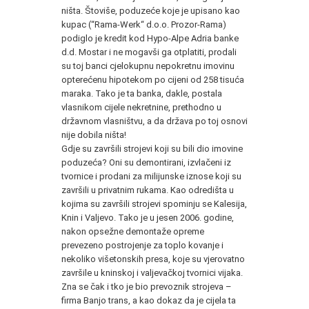
ništa. Štoviše, poduzeće koje je upisano kao
kupac (“Rama-Werk“ d.o.o. Prozor-Rama)
podiglo je kredit kod Hypo-Alpe Adria banke
d.d. Mostar i ne mogavši ga otplatiti, prodali
su toj banci cjelokupnu nepokretnu imovinu
opterećenu hipotekom po cijeni od 258 tisuća
maraka. Tako je ta banka, dakle, postala
vlasnikom cijele nekretnine, prethodno u
državnom vlasništvu, a da država po toj osnovi
nije dobila ništa!
Gdje su završili strojevi koji su bili dio imovine
poduzeća? Oni su demontirani, izvlačeni iz
tvornice i prodani za milijunske iznose koji su
završili u privatnim rukama. Kao odredišta u
kojima su završili strojevi spominju se Kalesija,
Knin i Valjevo. Tako je u jesen 2006. godine,
nakon opsežne demontaže opreme
prevezeno postrojenje za toplo kovanje i
nekoliko višetonskih presa, koje su vjerovatno
završile u kninskoj i valjevačkoj tvornici vijaka.
Zna se čak i tko je bio prevoznik strojeva –
firma Banjo trans, a kao dokaz da je cijela ta