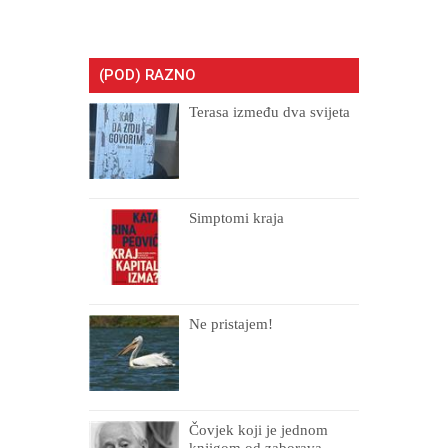
(POD) RAZNO
Terasa između dva svijeta
Simptomi kraja
Ne pristajem!
Čovjek koji je jednom
knjigom od zaborava