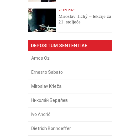
23.09.2025
Miroslav Tichý – lekcije za
21. stoljeće
DEPOSITUM SENTENTIAE
Amos Oz
Ernesto Sabato
Miroslav Krleža
Никола́й Бердя́ев
Ivo Andrić
Dietrich Bonhoeffer