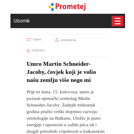
Izbornik
Vijesti
prometej.ba
18.08.2012
Umro Martin Schneider-
Jacoby, čovjek koji je volio
našu zemlju više nego mi
Prije tri dana, 15. kolovoza, umro je
poznati njemački ornitolog Martin
Schneider-Jacoby. Zadnjih tridesetak
godina pružio veliki doprinos razvoju
ornitologije na Balkanu. Uložio je puno
energije i upornosti u zaštiti ptica ali i
drugih prirodnih vrijednosti u balkanskim