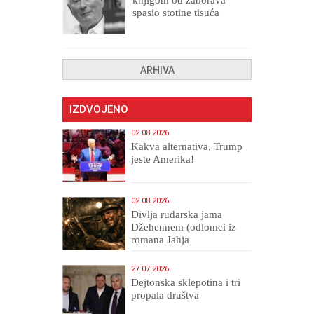
spasio stotine tisuća
drugih, prokletih i
uništenih
ARHIVA
IZDVOJENO
02.08.2026
Kakva alternativa, Trump
jeste Amerika!
02.08.2026
Divlja rudarska jama
Džehennem (odlomci iz
romana Jahja
Veličanstveni)
27.07.2026
Dejtonska sklepotina i tri
propala društva