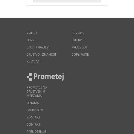
VIJESTI
POVIJEST
OSVRTI
INTERVJU
LJUDI I KRAJEVI
PRIJEVODI
DRUŠTVO I ZNANOST
COPY/PASTE
KULTURA
PROMETEJ NA
DRUŠTVENIM
MREŽAMA
O NAMA
IMPRESSUM
KONTAKT
DONIRAJ
PRENOŠENJE