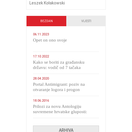
Leszek Kołakowski
BEZDAN
VIJESTI
06.11.2023
​Opet on ono svoje
17.10.2022
Kako se boriti za građansku
državu: vodič od 7 tačaka
28.04.2020
Portal Antimigrant: poziv na
otvaranje logora i progon
migranata poput bijesnih kerova
18.06.2016
Prilozi za novu Antologiju
suvremene hrvatske gluposti:
Kolinda i ekipa o navijačkim
huliganima
ARHIVA