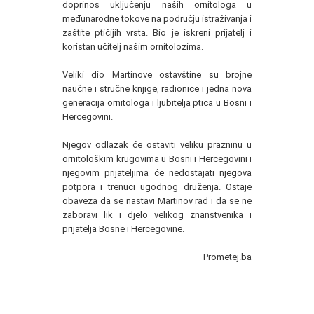
doprinos uključenju naših ornitologa u
međunarodne tokove na području istraživanja i
zaštite ptičijih vrsta. Bio je iskreni prijatelj i
koristan učitelj našim ornitolozima.
Veliki dio Martinove ostavštine su brojne
naučne i stručne knjige, radionice i jedna nova
generacija ornitologa i ljubitelja ptica u Bosni i
Hercegovini.
Njegov odlazak će ostaviti veliku prazninu u
ornitološkim krugovima u Bosni i Hercegovini i
njegovim prijateljima će nedostajati njegova
potpora i trenuci ugodnog druženja. Ostaje
obaveza da se nastavi Martinov rad i da se ne
zaboravi lik i djelo velikog znanstvenika i
prijatelja Bosne i Hercegovine.
Prometej.ba