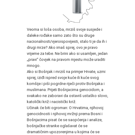
Veoma si loša osoba, mrziš svoje susjede i
daleke rođake samo zato što su druge
nacionalnosti/vjeroispovijesti, stalo ti je da ih i
drugi mrze? Ako imaš sprej, ovo je pravo
vrijeme za tebe. Ne brini ako si usamljen, jedan
„pravi“ čovjek na pravom mjestu može uraditi
mnogo.
Ako si Bošnjak i mrziš na primjer Hrvate, uzmi
sprej, iziđi ispred svoje kuće ili kuće svog
komšije i piši pogrdne riječi protiv Bošnjaka i
muslimana. Prijeti Bošnjacima genocidom, a
svakako ne zaboravi da ostaviš ustaško slovo,
katolički križ i nacistički križ.
Učinak će biti ogroman: O Hrvatima, njihovoj
genocidnosti i njihovoj mržnji prema Bosni i
Bošnjacima pisat će se saopćenja i analize,
bošnjačke stranke oglašavat će se
dramatičnim upozorenjima u kojima će se