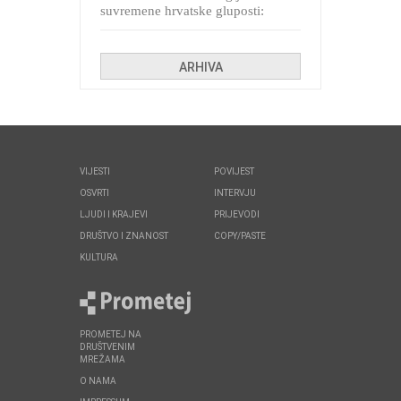
suvremene hrvatske gluposti:
Kolinda i ekipa o navijačkim
huliganima
ARHIVA
VIJESTI
POVIJEST
OSVRTI
INTERVJU
LJUDI I KRAJEVI
PRIJEVODI
DRUŠTVO I ZNANOST
COPY/PASTE
KULTURA
PROMETEJ NA
DRUŠTVENIM
MREŽAMA
O NAMA