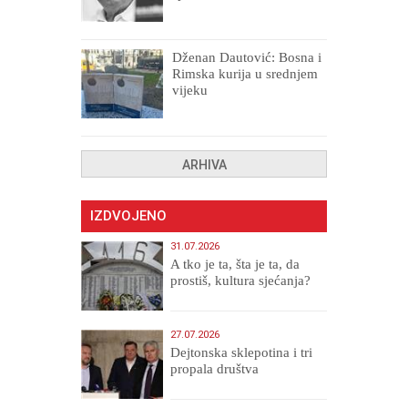
drugih, prokletih i
uništenih
Dženan Dautović: Bosna i
Rimska kurija u srednjem
vijeku
ARHIVA
IZDVOJENO
31.07.2026
A tko je ta, šta je ta, da
prostiš, kultura sjećanja?
27.07.2026
Dejtonska sklepotina i tri
propala društva