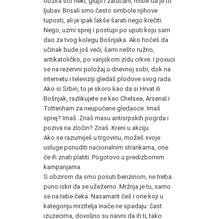
obzira što neki, glupi i zatucani, misle da je to
ljubav. Brisali smo često simbole njihove
tuposti, ali je ipak lakše šarati nego krečiti.
Nego, uzmi sprej i postupi po uputi koju sam
dao za tvog kolegu Bošnjaka. Ako hoćeš da
učinak bude još veći, šarni nešto ružno,
antikatoličko, po vanjskom zidu crkve. I povuci
se na rezervni položaj u dnevnoj sobi, dok na
internetu i televiziji gledaš plodove svog rada.
Ako si Srbin, to je skoro kao da si Hrvat ili
Bošnjak, razlikujete se kao Chelsea, Arsenal i
Tottenham za neupućene gledaoce. Imaš
sprej? Imaš. Znaš masu antisrpskih pogrda i
poziva na zločin? Znaš. Kreni u akciju.
Ako se razumiješ u trgovinu, možeš svoje
usluge ponuditi nacionalnim strankama, one
će ih znati platiti. Pogotovo u predizbornim
kampanjama.
S obzirom da smo posuti benzinom, ne treba
puno iskri da se užežemo. Mržnja je tu, samo
se na tebe čeka. Nasamarit ćeš i one koji u
kategoriju mrzitelja inače ne spadaju: čast
izuzecima, dovoljno su naivni da ih ti, tako