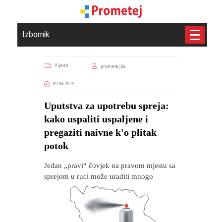
Izbornik
Vijesti
prometej.ba
09.08.2019
Uputstva za upotrebu spreja:
kako uspaliti uspaljene i
pregaziti naivne k'o plitak
potok
Jedan „pravi“ čovjek na pravom mjestu sa
sprejom u ruci može uraditi mnogo