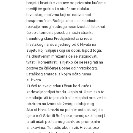
brojati i hrvatske zastave po privatnim kućama,
mediji će graktati o strašnom oblaku
hrvatskog nacizma koji se nadvio nad
bespomoćnim Bošnjacima, a ni zabrinute
reakcije mnogih udruga neće izostati. Istaknut
će se u tome na poseban način stranka
trenutnog člana Predsjedništva iz reda
hrvatskog naroda, jednog od 6 Hrvata na
svijetu koji valjaju i koji su dobri. Ispod toga,
na društvenim mrežama će se statusovati,
tvitati i komentirati, a rijetko će se reagirati na
pozive za čišćenje Bosne od hrvatskog tj.
ustaškog smrada, s kojim očito nema
suživota.
Ti ćeš to sve gledati i čitati kod kuće i
zadovoljno trljati bradu. Uspio si. Osim ako te
ne otkriju. Ali to je rizik koji se isplati preuzeti s
obzirom na iznos uloženog i dobijenog.
Ako si Hrvat i mrziš na primjer ostatak svijeta,
ajmo reći Srbe ili Bošnjake, nemoj uzeti sprej i
crtati ušati peti samoglasnik po prometnim
znakovima. To radiš ako mrziš Hrvate, bez