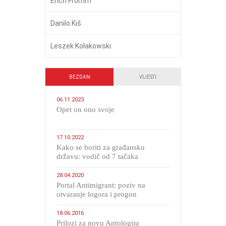
Erich Fromm
Danilo Kiš
Leszek Kołakowski
BEZDAN
VIJESTI
06.11.2023
​Opet on ono svoje
17.10.2022
Kako se boriti za građansku
državu: vodič od 7 tačaka
28.04.2020
Portal Antimigrant: poziv na
otvaranje logora i progon
migranata poput bijesnih kerova
18.06.2016
Prilozi za novu Antologiju