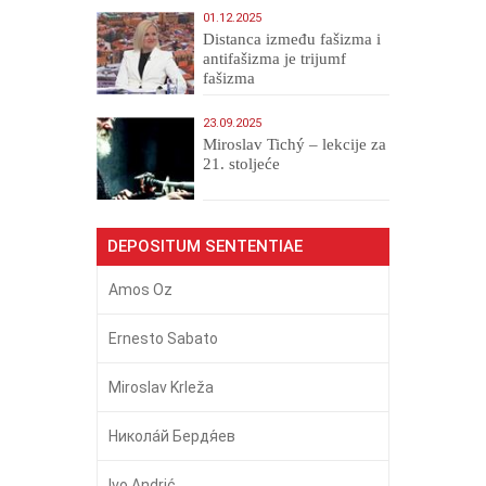
01.12.2025
Distanca između fašizma i
antifašizma je trijumf
fašizma
23.09.2025
Miroslav Tichý – lekcije za
21. stoljeće
DEPOSITUM SENTENTIAE
Amos Oz
Ernesto Sabato
Miroslav Krleža
Никола́й Бердя́ев
Ivo Andrić