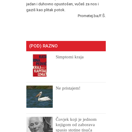
jadan i duhovno opustošen, vučeš za nos i
gaziš kao plitak potok.
Prometej.ba/F.Š.
(POD) RAZNO
Simptomi kraja
Ne pristajem!
Čovjek koji je jednom
knjigom od zaborava
spasio stotine tisuća