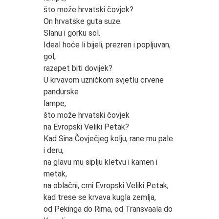
što može hrvatski čovjek?
On hrvatske guta suze.
Slanu i gorku sol.
Ideal hoće li bijeli, prezren i popljuvan,
gol,
razapet biti dovijek?
U krvavom uzničkom svjetlu crvene
pandurske
lampe,
što može hrvatski čovjek
na Evropski Veliki Petak?
Kad Sina Čovječjeg kolju, rane mu pale
i deru,
na glavu mu siplju kletvu i kamen i
metak,
na oblačni, crni Evropski Veliki Petak,
kad trese se krvava kugla zemlja,
od Pekinga do Rima, od Transvaala do