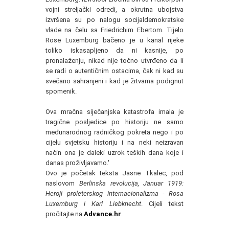
vojni streljački odredi, a okrutna ubojstva
izvršena su po nalogu socijaldemokratske
vlade na čelu sa Friedrichim Ebertom. Tijelo
Rose Luxemburg bačeno je u kanal rijeke
toliko iskasapljeno da ni kasnije, po
pronalaženju, nikad nije točno utvrđeno da li
se radi o autentičnim ostacima, čak ni kad su
svečano sahranjeni i kad je žrtvama podignut
spomenik.
Ova mračna siječanjska katastrofa imala je
tragične posljedice po historiju ne samo
međunarodnog radničkog pokreta nego i po
cijelu svjetsku historiju i na neki neizravan
način ona je daleki uzrok teških dana koje i
danas proživljavamo.'
Ovo je početak teksta Jasne Tkalec, pod
naslovom
Berlinska revolucija, Januar 1919:
Heroji proleterskog internacionalizma - Rosa
Luxemburg i Karl Liebknecht
. Cijeli tekst
pročitajte na
Advance.hr
.