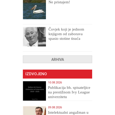
Ne pristajem!
Čovjek koji je jednom
knjigom od zaborava
spasio stotine tisuća
drugih, prokletih i
uništenih
ARHIVA
IZDVOJENO
10.08.2026
Publikacija bh. spisateljice
na prestižnom Ivy League
univerzitetu
09.08.2026
Intelektualni angažman u