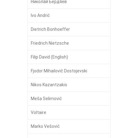
Никола́й Бердя́ев
Ivo Andrić
Dietrich Bonhoeffer
Friedrich Nietzsche
Filip David (English)
Fjodor Mihailovič Dostojevski
Nikos Kazantzakis
Meša Selimović
Voltaire
Marko Vešović