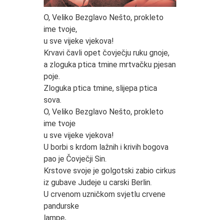
O, Veliko Bezglavo Nešto, prokleto
ime tvoje,
u sve vijeke vjekova!
Krvavi čavli opet čovječju ruku gnoje,
a zloguka ptica tmine mrtvačku pjesan
poje.
Zloguka ptica tmine, slijepa ptica
sova.
O, Veliko Bezglavo Nešto, prokleto
ime tvoje
u sve vijeke vjekova!
U borbi s krdom lažnih i krivih bogova
pao je Čovječji Sin.
Krstove svoje je golgotski zabio cirkus
iz gubave Judeje u carski Berlin.
U crvenom uzničkom svjetlu crvene
pandurske
lampe,