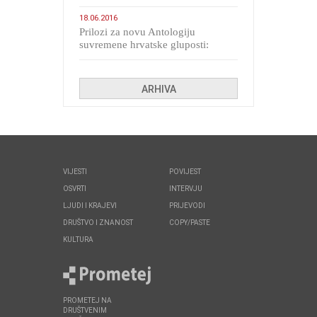
migranata poput bijesnih kerova
18.06.2016
Prilozi za novu Antologiju
suvremene hrvatske gluposti:
Kolinda i ekipa o navijačkim
huliganima
ARHIVA
VIJESTI
POVIJEST
OSVRTI
INTERVJU
LJUDI I KRAJEVI
PRIJEVODI
DRUŠTVO I ZNANOST
COPY/PASTE
KULTURA
PROMETEJ NA
DRUŠTVENIM