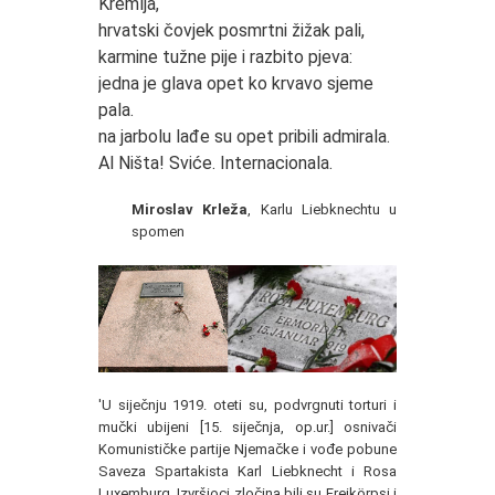
Kremlja,
hrvatski čovjek posmrtni žižak pali,
karmine tužne pije i razbito pjeva:
jedna je glava opet ko krvavo sjeme
pala.
na jarbolu lađe su opet pribili admirala.
Al Ništa! Sviće. Internacionala.
Miroslav Krleža
, Karlu Liebknechtu u
spomen
'U siječnju 1919. oteti su, podvrgnuti torturi i
mučki ubijeni [15. siječnja, op.ur.] osnivači
Komunističke partije Njemačke i vođe pobune
Saveza Spartakista Karl Liebknecht i Rosa
Luxemburg. Izvršioci zločina bili su Freikörpsi i