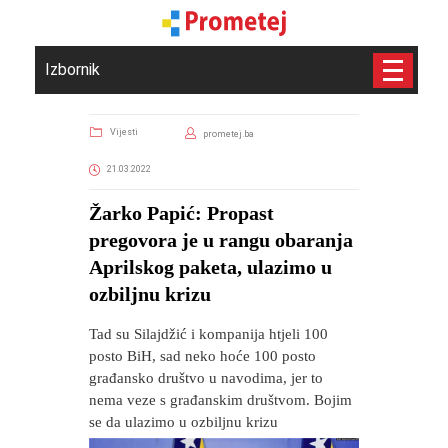
Izbornik
Vijesti
prometej.ba
21.03.2022
Žarko Papić: Propast
pregovora je u rangu obaranja
Aprilskog paketa, ulazimo u
ozbiljnu krizu
Tad su Silajdžić i kompanija htjeli 100
posto BiH, sad neko hoće 100 posto
građansko društvo u navodima, jer to
nema veze s građanskim društvom. Bojim
se da ulazimo u ozbiljnu krizu