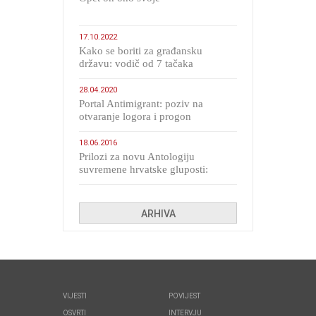
17.10.2022
Kako se boriti za građansku
državu: vodič od 7 tačaka
28.04.2020
Portal Antimigrant: poziv na
otvaranje logora i progon
migranata poput bijesnih kerova
18.06.2016
Prilozi za novu Antologiju
suvremene hrvatske gluposti:
Kolinda i ekipa o navijačkim
huliganima
ARHIVA
VIJESTI
POVIJEST
OSVRTI
INTERVJU