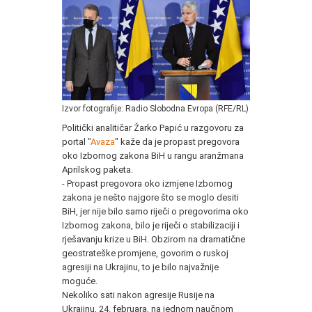
Izvor fotografije: Radio Slobodna Evropa (RFE/RL)
Politički analitičar Žarko Papić u razgovoru za
portal "
Avaza
" kaže da je propast pregovora
oko Izbornog zakona BiH u rangu aranžmana
Aprilskog paketa.
- Propast pregovora oko izmjene Izbornog
zakona je nešto najgore što se moglo desiti
BiH, jer nije bilo samo riječi o pregovorima oko
Izbornog zakona, bilo je riječi o stabilizaciji i
rješavanju krize u BiH. Obzirom na dramatične
geostrateške promjene, govorim o ruskoj
agresiji na Ukrajinu, to je bilo najvažnije
moguće.
Nekoliko sati nakon agresije Rusije na
Ukrajinu, 24. februara, na jednom naučnom