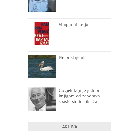
Simptomi kraja
Ne pristajem!
Čovjek koji je jednom
knjigom od zaborava
spasio stotine tisuća
drugih, prokletih i
uništenih
ARHIVA