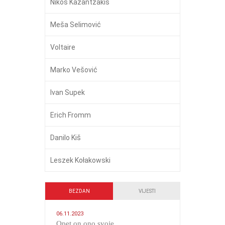
Nikos Kazantzakis
Meša Selimović
Voltaire
Marko Vešović
Ivan Supek
Erich Fromm
Danilo Kiš
Leszek Kołakowski
BEZDAN
VIJESTI
06.11.2023
​Opet on ono svoje