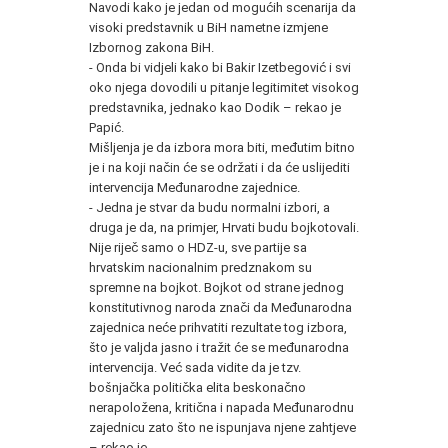
Navodi kako je jedan od mogućih scenarija da
visoki predstavnik u BiH nametne izmjene
Izbornog zakona BiH.
- Onda bi vidjeli kako bi Bakir Izetbegović i svi
oko njega dovodili u pitanje legitimitet visokog
predstavnika, jednako kao Dodik – rekao je
Papić.
Mišljenja je da izbora mora biti, međutim bitno
je i na koji način će se održati i da će uslijediti
intervencija Međunarodne zajednice.
- Jedna je stvar da budu normalni izbori, a
druga je da, na primjer, Hrvati budu bojkotovali.
Nije riječ samo o HDZ-u, sve partije sa
hrvatskim nacionalnim predznakom su
spremne na bojkot. Bojkot od strane jednog
konstitutivnog naroda znači da Međunarodna
zajednica neće prihvatiti rezultate tog izbora,
što je valjda jasno i tražit će se međunarodna
intervencija. Već sada vidite da je tzv.
bošnjačka politička elita beskonačno
nerapoložena, kritična i napada Međunarodnu
zajednicu zato što ne ispunjava njene zahtjeve
– rekao je.