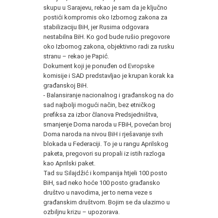
skupu u Sarajevu, rekao je sam da je ključno
postići kompromis oko Izbornog zakona za
stabilizaciju BiH, jer Rusima odgovara
nestabilna BiH. Ko god bude rušio pregovore
oko Izbornog zakona, objektivno radi za rusku
stranu – rekao je Papić.
Dokument koji je ponuđen od Evropske
komisije i SAD predstavljao je krupan korak ka
građanskoj BiH.
- Balansiranje nacionalnog i građanskog na do
sad najbolji mogući način, bez etničkog
prefiksa za izbor članova Predsjedništva,
smanjenje Doma naroda u FBiH, povećan broj
Doma naroda na nivou BiH i rješavanje svih
blokada u Federaciji. To je u rangu Aprilskog
paketa, pregovori su propali iz istih razloga
kao Aprilski paket.
Tad su Silajdžić i kompanija htjeli 100 posto
BiH, sad neko hoće 100 posto građansko
društvo u navodima, jer to nema veze s
građanskim društvom. Bojim se da ulazimo u
ozbiljnu krizu – upozorava.