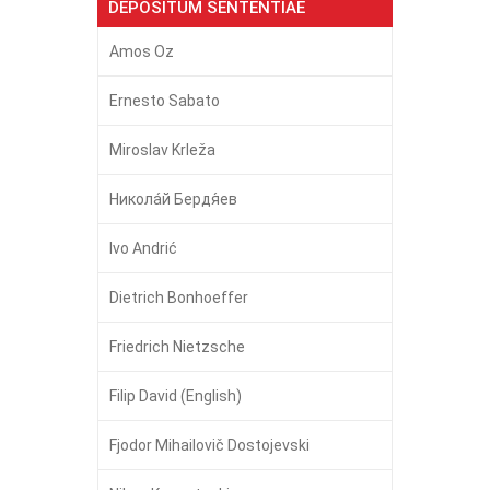
DEPOSITUM SENTENTIAE
Amos Oz
Ernesto Sabato
Miroslav Krleža
Никола́й Бердя́ев
Ivo Andrić
Dietrich Bonhoeffer
Friedrich Nietzsche
Filip David (English)
Fjodor Mihailovič Dostojevski