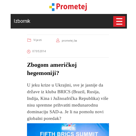
Izbornik
Vijesti
prometej.ba
07.05.2014
Zbogom američkoj
hegemoniji?
U jeku krize u Ukrajini, sve je jasnije da
države iz kluba BRICS (Brazil, Rusija,
Indija, Kina i Južnoafrička Republika) više
nisu spremne prihvatiti međunarodnu
dominaciju SAD-a. Je li na pomolu novi
globalni poredak?