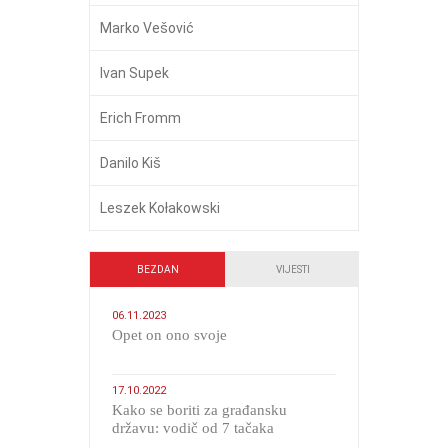
Marko Vešović
Ivan Supek
Erich Fromm
Danilo Kiš
Leszek Kołakowski
BEZDAN
VIJESTI
06.11.2023
​Opet on ono svoje
17.10.2022
Kako se boriti za građansku
državu: vodič od 7 tačaka