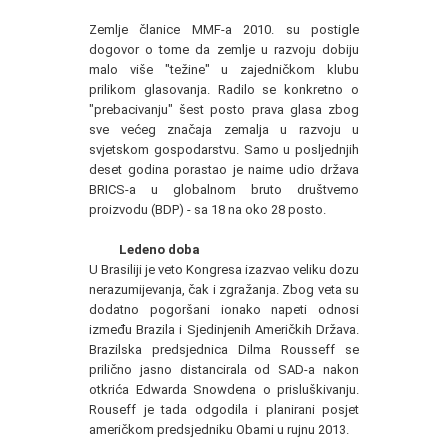
Zemlje članice MMF-a 2010. su postigle
dogovor o tome da zemlje u razvoju dobiju
malo više "težine" u zajedničkom klubu
prilikom glasovanja. Radilo se konkretno o
"prebacivanju" šest posto prava glasa zbog
sve većeg značaja zemalja u razvoju u
svjetskom gospodarstvu. Samo u posljednjih
deset godina porastao je naime udio država
BRICS-a u globalnom bruto društvemo
proizvodu (BDP) - sa 18 na oko 28 posto.
Ledeno doba
U Brasiliji je veto Kongresa izazvao veliku dozu
nerazumijevanja, čak i zgražanja. Zbog veta su
dodatno pogoršani ionako napeti odnosi
između Brazila i Sjedinjenih Američkih Država.
Brazilska predsjednica Dilma Rousseff se
prilično jasno distancirala od SAD-a nakon
otkrića Edwarda Snowdena o prisluškivanju.
Rouseff je tada odgodila i planirani posjet
američkom predsjedniku Obami u rujnu 2013.