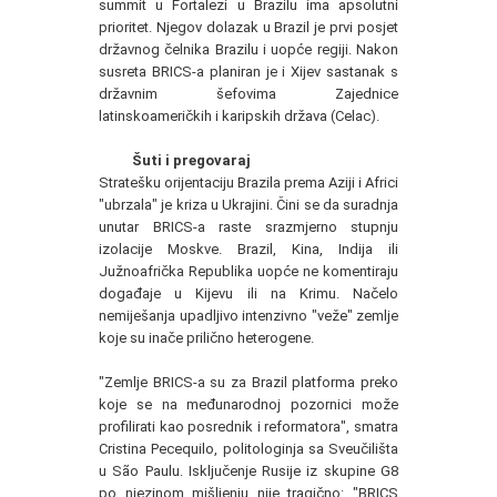
summit u Fortalezi u Brazilu ima apsolutni
prioritet. Njegov dolazak u Brazil je prvi posjet
državnog čelnika Brazilu i uopće regiji. Nakon
susreta BRICS-a planiran je i Xijev sastanak s
državnim šefovima Zajednice
latinskoameričkih i karipskih država (Celac).
Šuti i pregovaraj
Stratešku orijentaciju Brazila prema Aziji i Africi
"ubrzala" je kriza u Ukrajini. Čini se da suradnja
unutar BRICS-a raste srazmjerno stupnju
izolacije Moskve. Brazil, Kina, Indija ili
Južnoafrička Republika uopće ne komentiraju
događaje u Kijevu ili na Krimu. Načelo
nemiješanja upadljivo intenzivno "veže" zemlje
koje su inače prilično heterogene.
"Zemlje BRICS-a su za Brazil platforma preko
koje se na međunarodnoj pozornici može
profilirati kao posrednik i reformatora", smatra
Cristina Pecequilo, politologinja sa Sveučilišta
u São Paulu. Isključenje Rusije iz skupine G8
po njezinom mišljenju nije tragično: "BRICS