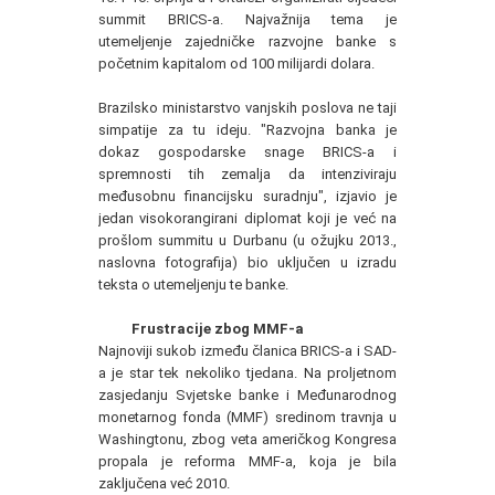
summit BRICS-a. Najvažnija tema je
utemeljenje zajedničke razvojne banke s
početnim kapitalom od 100 milijardi dolara.
Brazilsko ministarstvo vanjskih poslova ne taji
simpatije za tu ideju. "Razvojna banka je
dokaz gospodarske snage BRICS-a i
spremnosti tih zemalja da intenziviraju
međusobnu financijsku suradnju", izjavio je
jedan visokorangirani diplomat koji je već na
prošlom summitu u Durbanu (u ožujku 2013.,
naslovna fotografija) bio uključen u izradu
teksta o utemeljenju te banke.
Frustracije zbog MMF-a
Najnoviji sukob između članica BRICS-a i SAD-
a je star tek nekoliko tjedana. Na proljetnom
zasjedanju Svjetske banke i Međunarodnog
monetarnog fonda (MMF) sredinom travnja u
Washingtonu, zbog veta američkog Kongresa
propala je reforma MMF-a, koja je bila
zaključena već 2010.