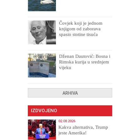
Čovjek koji je jednom
knjigom od zaborava
spasio stotine tisuća
drugih, prokletih i
uništenih
Dženan Dautović: Bosna i
Rimska kurija u srednjem
vijeku
ARHIVA
IZDVOJENO
02.08.2026
Kakva alternativa, Trump
jeste Amerika!