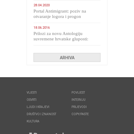
28.04.2020
Portal Antimigrant: poziv na
otvaranje logora i progon
migranata poput bijesnih kerova
18.06.2016
Prilozi za novu Antologiju
suvremene hrvatske gluposti:
Kolinda i ekipa o navijačkim
huliganima
ARHIVA
VIJESTI
POVIJEST
OSVRTI
INTERVJU
LJUDI I KRAJEVI
PRIJEVODI
DRUŠTVO I ZNANOST
COPY/PASTE
KULTURA