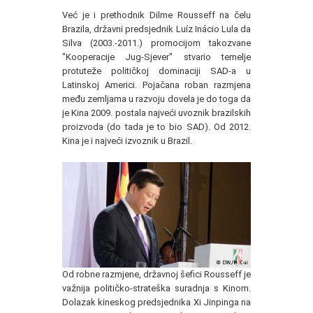
Već je i prethodnik Dilme Rousseff na čelu
Brazila, državni predsjednik Luíz Inácio Lula da
Silva (2003.-2011.) promocijom takozvane
"Kooperacije Jug-Sjever" stvario temelje
protuteže političkoj dominaciji SAD-a u
Latinskoj Americi. Pojačana roban razmjena
među zemljama u razvoju dovela je do toga da
je Kina 2009. postala najveći uvoznik brazilskih
proizvoda (do tada je to bio SAD). Od 2012.
Kina je i najveći izvoznik u Brazil.
Od robne razmjene, državnoj šefici Rousseff je
važnija političko-strateška suradnja s Kinom.
Dolazak kineskog predsjednika Xi Jinpinga na