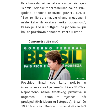
Birle kaže da pet zemalja u razvoju želi trajno
"slomiti" odnose moći etablirane nakon 1945.
godine, odnosno relativirati poziciju SAD-a.
"Sve zemlje se smatraju silama u usponu, i
misle kako ih očekuje velika budućnost",
kazao je Birle u Stuttgartu na jednom skupu
koji se pozabavio odnosom Brazila i Europe.
Demonstracija moći
Posebice Brazil sve karte polaže u
intenziviranje suradnje između država BRICS-a.
Neposredno nakon Svjetskog prvenstva u
nogometu i samo tri mjeseca uoči
predsjedničkih izbora (u listopadu), Brazil će
15. i 16. srpnja u Fortalezi organizirati sljedeći