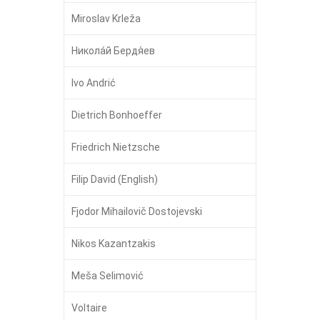
Miroslav Krleža
Никола́й Бердя́ев
Ivo Andrić
Dietrich Bonhoeffer
Friedrich Nietzsche
Filip David (English)
Fjodor Mihailovič Dostojevski
Nikos Kazantzakis
Meša Selimović
Voltaire