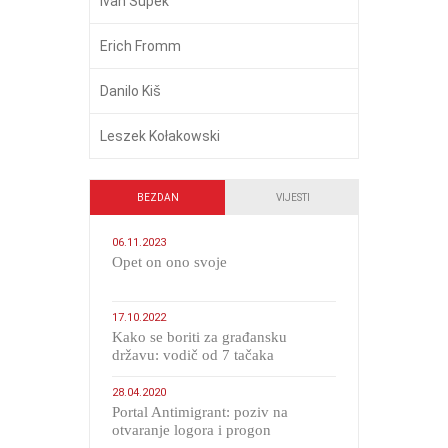
Ivan Supek
Erich Fromm
Danilo Kiš
Leszek Kołakowski
BEZDAN
VIJESTI
06.11.2023
​Opet on ono svoje
17.10.2022
Kako se boriti za građansku
državu: vodič od 7 tačaka
28.04.2020
Portal Antimigrant: poziv na
otvaranje logora i progon