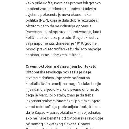
kako piše Boffa, tvornice i promet bili gotovo
ukočeni zbog nedostatka goriva. U takvim
uvjetima pokrenuta je nova ekonomska
politika (NEP), koja je dala dobre rezultate s
obzirom na to da se industrija oporavila.
Povećana je poljoprivredna proizvodnja, kao i
količina sirovina za preradu. Sovjetski ustav,
valja napomenuti, donesen je 1919. godine.
Mnogi pravni teoretičari kažu da je to najbolje
napisan ustav jedne zemlje ikada.
Crveni oktobar u današnjem kontekstu
Oktobarska revolucija pokazala je da je
stvaranje društva koje neće počivati na
kapitalističkim temeljima moguće. Iako Lenjin
nije nužno slijedio Marxa u svemu onome do
čega je Marxu bilo stalo, znao je da treba
iskoristiti realne ekonomske i političke uvjete
zarad oslobođenja proletarijata. Ipak, čini se
da je Zapad – paradoksalno – imao jednako,
ako ne i više benefita od Oktobarske revolucije
od samog Sovjetskog Saveza. Upravo