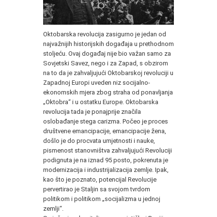
Oktobarska revolucija zasigurno je jedan od
najvažnijih historijskih događaja u prethodnom
stoljeću. Ovaj događaj nije bio važan samo za
Sovjetski Savez, nego i za Zapad, s obzirom
na to da je zahvaljujući Oktobarskoj revoluciji u
Zapadnoj Europi uveden niz socijalno-
ekonomskih mjera zbog straha od ponavljanja
„Oktobra“ i u ostatku Europe. Oktobarska
revolucija tada je ponajprije značila
oslobađanje stega carizma. Počeo je proces
društvene emancipacije, emancipacije žena,
došlo je do procvata umjetnosti i nauke,
pismenost stanovništva zahvaljujući Revoluciji
podignuta je na iznad 95 posto, pokrenuta je
modernizacija i industrijalizacija zemlje. Ipak,
kao što je poznato, potencijal Revolucije
pervertirao je Staljin sa svojom tvrdom
politikom i politikom „socijalizma u jednoj
zemlji“.