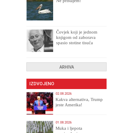
Ne pristajem!
Čovjek koji je jednom
knjigom od zaborava
spasio stotine tisuća
drugih, prokletih i
uništenih
ARHIVA
IZDVOJENO
02.08.2026
Kakva alternativa, Trump
jeste Amerika!
01.08.2026
Muka i ljepota