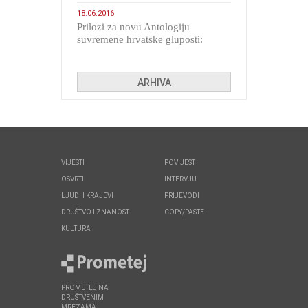
migranata poput bijesnih kerova
18.06.2016
Prilozi za novu Antologiju
suvremene hrvatske gluposti:
Kolinda i ekipa o navijačkim
huliganima
ARHIVA
VIJESTI
POVIJEST
OSVRTI
INTERVJU
LJUDI I KRAJEVI
PRIJEVODI
DRUŠTVO I ZNANOST
COPY/PASTE
KULTURA
PROMETEJ NA
DRUŠTVENIM
MREŽAMA