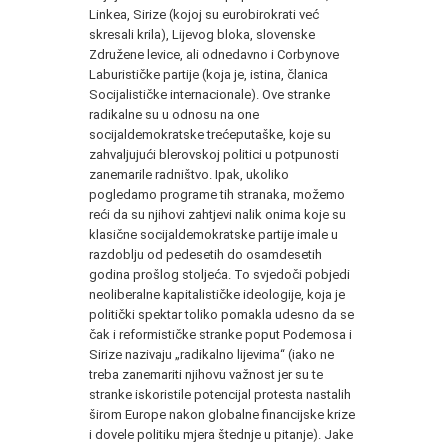
Linkea, Sirize (kojoj su eurobirokrati već
skresali krila), Lijevog bloka, slovenske
Združene levice, ali odnedavno i Corbynove
Laburističke partije (koja je, istina, članica
Socijalističke internacionale). Ove stranke
radikalne su u odnosu na one
socijaldemokratske trećeputaške, koje su
zahvaljujući blerovskoj politici u potpunosti
zanemarile radništvo. Ipak, ukoliko
pogledamo programe tih stranaka, možemo
reći da su njihovi zahtjevi nalik onima koje su
klasične socijaldemokratske partije imale u
razdoblju od pedesetih do osamdesetih
godina prošlog stoljeća. To svjedoči pobjedi
neoliberalne kapitalističke ideologije, koja je
politički spektar toliko pomakla udesno da se
čak i reformističke stranke poput Podemosa i
Sirize nazivaju „radikalno lijevima“ (iako ne
treba zanemariti njihovu važnost jer su te
stranke iskoristile potencijal protesta nastalih
širom Europe nakon globalne financijske krize
i dovele politiku mjera štednje u pitanje). Jake