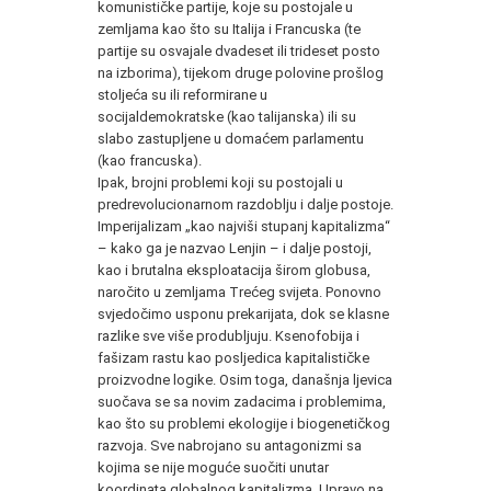
komunističke partije, koje su postojale u
zemljama kao što su Italija i Francuska (te
partije su osvajale dvadeset ili trideset posto
na izborima), tijekom druge polovine prošlog
stoljeća su ili reformirane u
socijaldemokratske (kao talijanska) ili su
slabo zastupljene u domaćem parlamentu
(kao francuska).
Ipak, brojni problemi koji su postojali u
predrevolucionarnom razdoblju i dalje postoje.
Imperijalizam „kao najviši stupanj kapitalizma“
– kako ga je nazvao Lenjin – i dalje postoji,
kao i brutalna eksploatacija širom globusa,
naročito u zemljama Trećeg svijeta. Ponovno
svjedočimo usponu prekarijata, dok se klasne
razlike sve više produbljuju. Ksenofobija i
fašizam rastu kao posljedica kapitalističke
proizvodne logike. Osim toga, današnja ljevica
suočava se sa novim zadacima i problemima,
kao što su problemi ekologije i biogenetičkog
razvoja. Sve nabrojano su antagonizmi sa
kojima se nije moguće suočiti unutar
koordinata globalnog kapitalizma. Upravo na