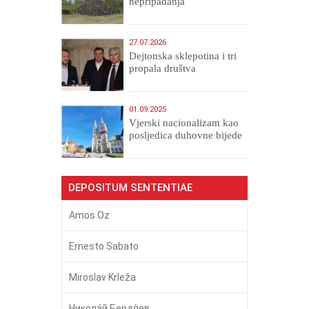
nepripadanja
27.07.2026
Dejtonska sklepotina i tri
propala društva
01.09.2025
​Vjerski nacionalizam kao
posljedica duhovne bijede
DEPOSITUM SENTENTIAE
Amos Oz
Ernesto Sabato
Miroslav Krleža
Никола́й Бердя́ев