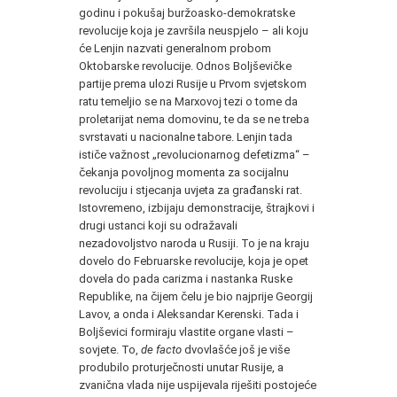
godinu i pokušaj buržoasko-demokratske
revolucije koja je završila neuspjelo – ali koju
će Lenjin nazvati generalnom probom
Oktobarske revolucije. Odnos Boljševičke
partije prema ulozi Rusije u Prvom svjetskom
ratu temeljio se na Marxovoj tezi o tome da
proletarijat nema domovinu, te da se ne treba
svrstavati u nacionalne tabore. Lenjin tada
ističe važnost „revolucionarnog defetizma“ –
čekanja povoljnog momenta za socijalnu
revoluciju i stjecanja uvjeta za građanski rat.
Istovremeno, izbijaju demonstracije, štrajkovi i
drugi ustanci koji su odražavali
nezadovoljstvo naroda u Rusiji. To je na kraju
dovelo do Februarske revolucije, koja je opet
dovela do pada carizma i nastanka Ruske
Republike, na čijem čelu je bio najprije Georgij
Lavov, a onda i Aleksandar Kerenski. Tada i
Boljševici formiraju vlastite organe vlasti –
sovjete. To,
de facto
dvovlašće još je više
produbilo proturječnosti unutar Rusije, a
zvanična vlada nije uspijevala riješiti postojeće