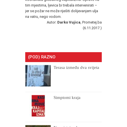
tim mjestima, ljevica bi trebala intervenirati –
jer se požar ne može riješiti dolijevanjem ulja
na vatru, nego vodom.
Autor:
Darko Vujica
, Prometej.ba
(6.11.2017.)
(POD) RAZNO
Terasa između dva svijeta
Simptomi kraja