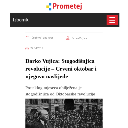
Izbornik
Društvo i znanost
Darko Vujica
29.04.2018
Darko Vujica: Stogodišnjica
revolucije – Crveni oktobar i
njegovo naslijeđe
Proteklog mjeseca obilježena je
stogodišnjica od Oktobarske revolucije