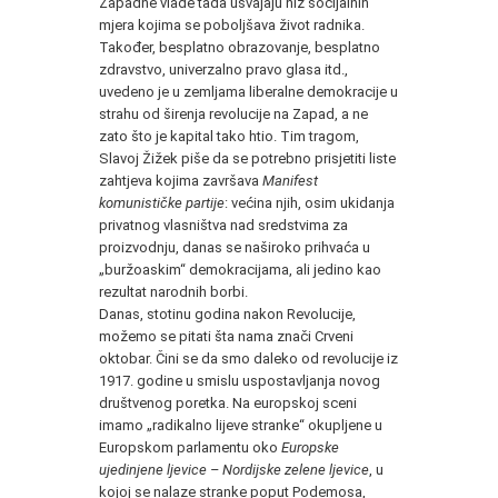
Zapadne vlade tada usvajaju niz socijalnih
mjera kojima se poboljšava život radnika.
Također, besplatno obrazovanje, besplatno
zdravstvo, univerzalno pravo glasa itd.,
uvedeno je u zemljama liberalne demokracije u
strahu od širenja revolucije na Zapad, a ne
zato što je kapital tako htio. Tim tragom,
Slavoj Žižek piše da se potrebno prisjetiti liste
zahtjeva kojima završava
Manifest
komunističke partije
: većina njih, osim ukidanja
privatnog vlasništva nad sredstvima za
proizvodnju, danas se naširoko prihvaća u
„buržoaskim“ demokracijama, ali jedino kao
rezultat narodnih borbi.
Danas, stotinu godina nakon Revolucije,
možemo se pitati šta nama znači Crveni
oktobar. Čini se da smo daleko od revolucije iz
1917. godine u smislu uspostavljanja novog
društvenog poretka. Na europskoj sceni
imamo „radikalno lijeve stranke“ okupljene u
Europskom parlamentu oko
Europske
ujedinjene ljevice – Nordijske zelene ljevice
, u
kojoj se nalaze stranke poput Podemosa,