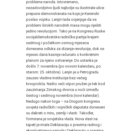
probleme naroda. Istovremeno,
nezadovoljstvo ljudi najbolje su ilustrirale ulice
prepune demonstranata na koje je Kerenski
poslao vojsku. Lenjin tada ocjenjuje da se
problemi širokih narodnih masa mogu riješiti
jedino revolucijom. Tako je na Kongresu Ruske
socijaldemokratske radničke partije krajem
sedmog i početkom osmog mjeseca
donesena odluka za dizanje revolucije, dok se
mjesec dana kasnije računalo s konkretnim
planom za njeno ostvarenje. Do ustanka je
došlo 7. novembra (po novom kalendaru, po
starom: 25. oktobra). Lenjin je u Petrogradu
zauzeo vladine institucije bez većeg
krvoprolića. Nešto veći otpor pružen je tek kod
zauzimanja Zimskog dvorca u noći između
šestog i sedmog novembra (novi kalendar).
Nedugo nakon toga – na Drugom kongresu
sovjeta radničkih i vojničkih deputata doneseni
su dekreti o miru, zemlji i vlasti. Također,
formirana je sovjetska vlada. Nova vlast na
tapeti je imala Deklaraciju o pravima radnog i
eksploatiranog naroda i Deklaraciju o pravima