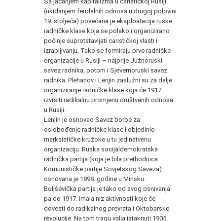
Sa jačanjem kapitalizma u carističkoj Rusiji
(ukidanjem feudalnih odnosa u drugoj polovini
19. stoljeća) povećana je eksploatacija ruske
radničke klase koja se polako i organizirano
počinje suprotstavljati carističkoj vlasti i
izrabljivanju. Tako se formiraju prve radničke
organizacije u Rusiji – najprije Južnoruski
savez radnika, potom i Sjevernoruski savez
radnika. Plehanov i Lenjin zaslužni su za dalje
organiziranje radničke klase koja će 1917.
izvršiti radikalnu promjenu društvenih odnosa
u Rusiji.
Lenjin je osnovao Savez borbe za
oslobođenje radničke klase i objedinio
marksističke kružoke u tu jedinstvenu
organizaciju. Ruska socijaldemokratska
radnička partija (koja je bila prethodnica
Komunističke partije Sovjetskog Saveza)
osnovana je 1898. godine u Minsku.
Boljševička partija je tako od svog osnivanja
pa do 1917. imala niz aktivnosti koje će
dovesti do radikalnog prevrata i Oktobarske
revolucije. Na tom tragu valja istaknuti 1905.