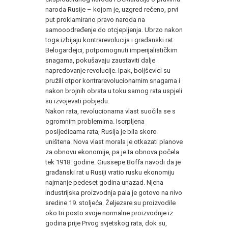
naroda Rusije – kojom je, uzgred rečeno, prvi
put proklamirano pravo naroda na
samooodređenje do otcjepljenja. Ubrzo nakon
toga izbijaju kontrarevolucija i građanski rat.
Belogardejci, potpomognuti imperijalističkim
snagama, pokušavaju zaustaviti dalje
napredovanje revolucije. Ipak, boljševici su
pružili otpor kontrarevolucionarnim snagama i
nakon brojnih obrata u toku samog rata uspjeli
su izvojevati pobjedu.
Nakon rata, revolucionarna vlast suočila se s
ogromnim problemima. Iscrpljena
posljedicama rata, Rusija je bila skoro
uništena. Nova vlast morala je otkazati planove
za obnovu ekonomije, pa je ta obnova počela
tek 1918. godine. Giussepe Boffa navodi da je
građanski rat u Rusiji vratio rusku ekonomiju
najmanje pedeset godina unazad. Njena
industrijska proizvodnja pala je gotovo na nivo
sredine 19. stoljeća. Željezare su proizvodile
oko tri posto svoje normalne proizvodnje iz
godina prije Prvog svjetskog rata, dok su,