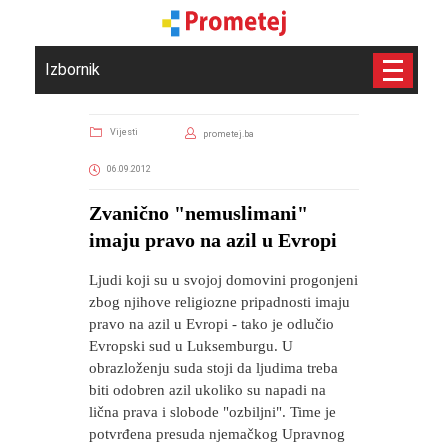
Izbornik
Vijesti
prometej.ba
06.09.2012
Zvanično "nemuslimani"
imaju pravo na azil u Evropi
Ljudi koji su u svojoj domovini progonjeni
zbog njihove religiozne pripadnosti imaju
pravo na azil u Evropi - tako je odlučio
Evropski sud u Luksemburgu. U
obrazloženju suda stoji da ljudima treba
biti odobren azil ukoliko su napadi na
lična prava i slobode "ozbiljni". Time je
potvrđena presuda njemačkog Upravnog