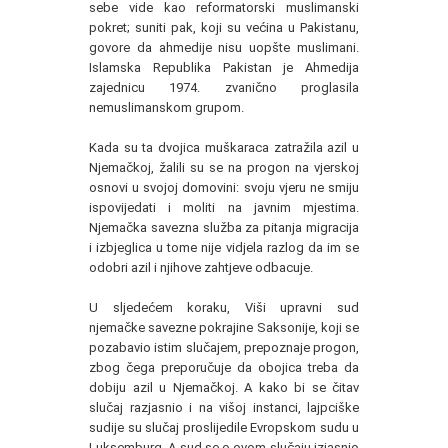
sebe vide kao reformatorski muslimanski
pokret; suniti pak, koji su većina u Pakistanu,
govore da ahmedije nisu uopšte muslimani.
Islamska Republika Pakistan je Ahmedija
zajednicu 1974. zvanično proglasila
nemuslimanskom grupom.
Kada su ta dvojica muškaraca zatražila azil u
Njemačkoj, žalili su se na progon na vjerskoj
osnovi u svojoj domovini: svoju vjeru ne smiju
ispovijedati i moliti na javnim mjestima.
Njemačka savezna služba za pitanja migracija
i izbjeglica u tome nije vidjela razlog da im se
odobri azil i njihove zahtjeve odbacuje.
U sljedećem koraku, Viši upravni sud
njemačke savezne pokrajine Saksonije, koji se
pozabavio istim slučajem, prepoznaje progon,
zbog čega preporučuje da obojica treba da
dobiju azil u Njemačkoj. A kako bi se čitav
slučaj razjasnio i na višoj instanci, lajpciške
sudije su slučaj proslijedile Evropskom sudu u
Luksemburg. A sud se o ovom slučaju izjasnio