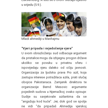
u srijedu (5.9.).
Mladi ahmediji u Manhajmu
"Vjeri pripada i svjedočenje vjere"
U svom obrazloženju sud odbacuje argument
da pristalice mogu da izbjegnu progon države
ukoliko se povuku u privatnu sferu i
ispovijedaju vjeru daleko od očiju javnosti.
Organizacija za ljudska prava Pro azil, koja
zastupa interese potražilaca azila, prati slučaj
obojice Pakistanaca. Zamjenik direktora te
organizacije Bernd Mesovic argumente
pojedinih sudova u Njemačkoj ovako opisuje:
Sudije su savjetovale azilantima da se
"angažuju kod kuće". Jer, dok god se spolja
ne vidi "da pripadaš Ahmedija vjerskoj