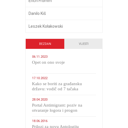
Erich Fromm
Danilo Kiš
Leszek Kołakowski
BEZDAN
VIJESTI
06.11.2023
​Opet on ono svoje
17.10.2022
Kako se boriti za građansku
državu: vodič od 7 tačaka
28.04.2020
Portal Antimigrant: poziv na
otvaranje logora i progon
migranata poput bijesnih kerova
18.06.2016
Prilozi za novu Antologiju