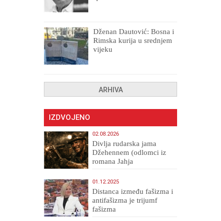
drugih, prokletih i
uništenih
Dženan Dautović: Bosna i
Rimska kurija u srednjem
vijeku
ARHIVA
IZDVOJENO
02.08.2026
Divlja rudarska jama
Džehennem (odlomci iz
romana Jahja
Veličanstveni)
01.12.2025
Distanca između fašizma i
antifašizma je trijumf
fašizma