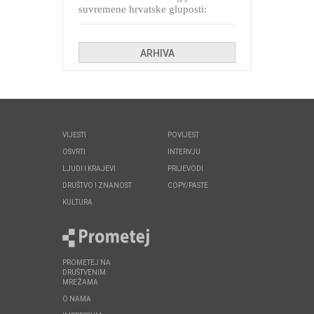
suvremene hrvatske gluposti:
Kolinda i ekipa o navijačkim
huliganima
ARHIVA
VIJESTI
POVIJEST
OSVRTI
INTERVJU
LJUDI I KRAJEVI
PRIJEVODI
DRUŠTVO I ZNANOST
COPY/PASTE
KULTURA
PROMETEJ NA
DRUŠTVENIM
MREŽAMA
O NAMA