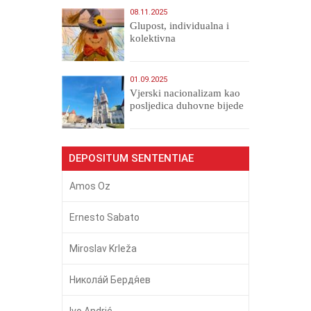
08.11.2025
Glupost, individualna i
kolektivna
01.09.2025
​Vjerski nacionalizam kao
posljedica duhovne bijede
DEPOSITUM SENTENTIAE
Amos Oz
Ernesto Sabato
Miroslav Krleža
Никола́й Бердя́ев
Ivo Andrić