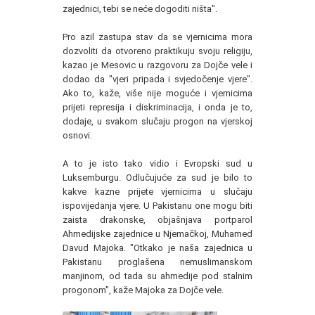
zajednici, tebi se neće dogoditi ništa".
Pro azil zastupa stav da se vjernicima mora
dozvoliti da otvoreno praktikuju svoju religiju,
kazao je Mesovic u razgovoru za Dojče vele i
dodao da "vjeri pripada i svjedočenje vjere".
Ako to, kaže, više nije moguće i vjernicima
prijeti represija i diskriminacija, i onda je to,
dodaje, u svakom slučaju progon na vjerskoj
osnovi.
A to je isto tako vidio i Evropski sud u
Luksemburgu. Odlučujuće za sud je bilo to
kakve kazne prijete vjernicima u slučaju
ispovijedanja vjere. U Pakistanu one mogu biti
zaista drakonske, objašnjava portparol
Ahmedijske zajednice u Njemačkoj, Muhamed
Davud Majoka. "Otkako je naša zajednica u
Pakistanu proglašena nemuslimanskom
manjinom, od tada su ahmedije pod stalnim
progonom", kaže Majoka za Dojče vele.