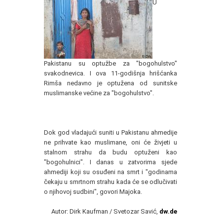
U
Pakistanu su optužbe za "bogohulstvo"
svakodnevica. I ova 11-godišnja hrišćanka
Rimša nedavno je optužena od sunitske
muslimanske većine za "bogohulstvo".
Dok god vladajući suniti u Pakistanu ahmedije
ne prihvate kao muslimane, oni će živjeti u
stalnom strahu da budu optuženi kao
"bogohulnici". I danas u zatvorima sjede
ahmediji koji su osuđeni na smrt i "godinama
čekaju u smrtnom strahu kada će se odlučivati
o njihovoj sudbini", govori Majoka.
Autor: Dirk Kaufman / Svetozar Savić,
dw.de